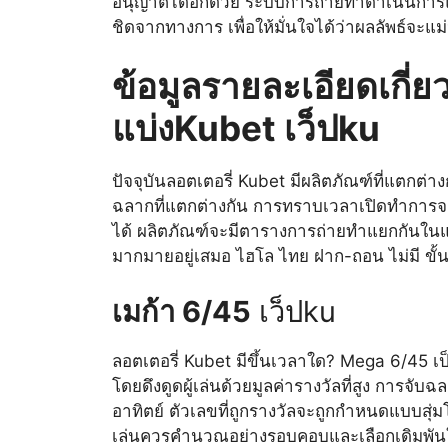
อนุญาตได้อีกด้วย ระบบการถ่ายทำดำเนินการ
ชิดจากทางการ เพื่อให้มั่นใจได้ว่าผลลัพธ์จะแ
ข้อมูลรายละเอียดเกี่
แบ่งKubet เว็ปku
ปัจจุบันลอตเตอรี่ Kubet มีผลิตภัณฑ์ที่แตก
ฉลากที่แตกต่างกัน การทราบเวลาเปิดทำการจะช
ได้ ผลิตภัณฑ์จะมีตารางการถ่ายทำแยกกันในแต่ล
มากมายอยู่เสมอ ไฮโล ไทย ฝาก-ถอน ไม่มี ขั้น
เมก้า 6/45
เว็ปku
ลอตเตอรี่ Kubet มีขึ้นเวลาใด? Mega 6/45 เป็
โดยดึงดูดผู้เล่นด้วยมูลค่ารางวัลที่สูง การจับ
อาทิตย์ ตัวเลขที่ถูกรางวัลจะถูกกำหนดแบบสุ่
เล่นควรคำนวณอย่างรอบคอบและเลือกเดิมพันใ