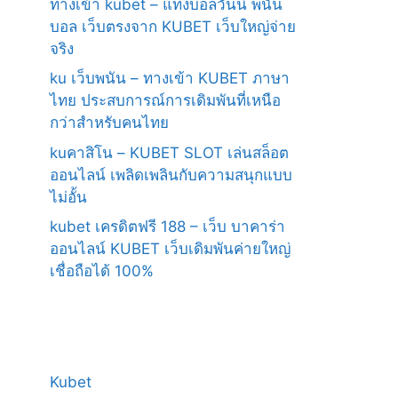
ทางเข้า kubet – แทงบอลวันนี้ พนัน
บอล เว็บตรงจาก KUBET เว็บใหญ่จ่าย
จริง
ku เว็บพนัน – ทางเข้า KUBET ภาษา
ไทย ประสบการณ์การเดิมพันที่เหนือ
กว่าสำหรับคนไทย
kuคาสิโน – KUBET SLOT เล่นสล็อต
ออนไลน์ เพลิดเพลินกับความสนุกแบบ
ไม่อั้น
kubet เครดิตฟรี 188 – เว็บ บาคาร่า
ออนไลน์ KUBET เว็บเดิมพันค่ายใหญ่
เชื่อถือได้ 100%
Kubet