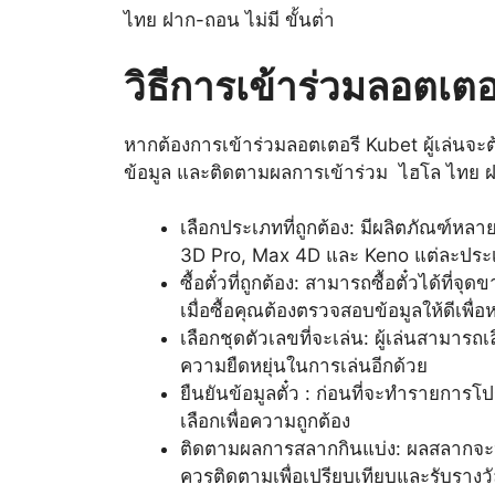
ไทย ฝาก-ถอน ไม่มี ขั้นต่ํา
วิธีการเข้าร่วมลอตเตอ
หากต้องการเข้าร่วมลอตเตอรี Kubet ผู้เล่นจะต้อง
ข้อมูล และติดตามผลการเข้าร่วม ไฮโล ไทย ฝาก
เลือกประเภทที่ถูกต้อง: มีผลิตภัณฑ์
3D Pro, Max 4D และ Keno แต่ละประเภทมี
ซื้อตั๋วที่ถูกต้อง: สามารถซื้อตั๋วได้ท
เมื่อซื้อคุณต้องตรวจสอบข้อมูลให้ดีเพื่อ
เลือกชุดตัวเลขที่จะเล่น: ผู้เล่นสามารถ
ความยืดหยุ่นในการเล่นอีกด้วย
ยืนยันข้อมูลตั๋ว : ก่อนที่จะทำรายกา
เลือกเพื่อความถูกต้อง
ติดตามผลการสลากกินแบ่ง: ผลสลากจะประ
ควรติดตามเพื่อเปรียบเทียบและรับรางว