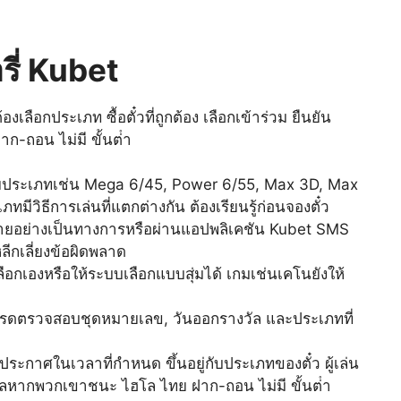
รี่ Kubet
เลือกประเภท ซื้อตั๋วที่ถูกต้อง เลือกเข้าร่วม ยืนยัน
-ถอน ไม่มี ขั้นต่ํา
หลายประเภทเช่น Mega 6/45, Power 6/55, Max 3D, Max
วิธีการเล่นที่แตกต่างกัน ต้องเรียนรู้ก่อนจองตั๋ว
ี่จุดขายอย่างเป็นทางการหรือผ่านแอปพลิเคชัน Kubet SMS
หลีกเลี่ยงข้อผิดพลาด
เลือกเองหรือให้ระบบเลือกแบบสุ่มได้ เกมเช่นเคโนยังให้
รโปรดตรวจสอบชุดหมายเลข, วันออกรางวัล และประเภทที่
กาศในเวลาที่กำหนด ขึ้นอยู่กับประเภทของตั๋ว ผู้เล่น
ัลหากพวกเขาชนะ ไฮโล ไทย ฝาก-ถอน ไม่มี ขั้นต่ํา