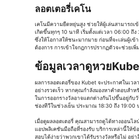
ลอตเตอรี่เคโน
เคโนมีความยืดหยุ่นสูง ช่วยให้ผู้เล่นสามาร
เกิดขึ้นทุกๆ 10 นาที เริ่มตั้งแต่เวลา 06:00 ถึ
ซึ่งให้โอกาสให้ชนะมากมาย ก่อนที่จะเล่นผู้เข้า
ต้องการ การเข้าใจกฎการปรากฏตัวจะช่วยเพิ่มอ
ข้อมูลเวลาดูหวยKube
ผลการลอตเตอรี่ของ Kubet จะประกาศในเวลาที่
อย่างรวดเร็ว หากคุณกำลังมองหาคำตอบสำหรั
ในการออกรางวัลอาจแตกต่างกันไปขึ้นอยู่กั
ช่องทีวีในช่วงเย็น ประมาณ 18:30 ถึง 19:00 น
เมื่อดูผลลอตเตอรี่ คุณสามารถดูได้ทางออนไล
แอปพลิเคชันมือถือที่รองรับ บริการเหล่านี้ให้ข้
สอบได้ง่ายว่าพวกเขาได้รับรางวัลหรือไม่ อย