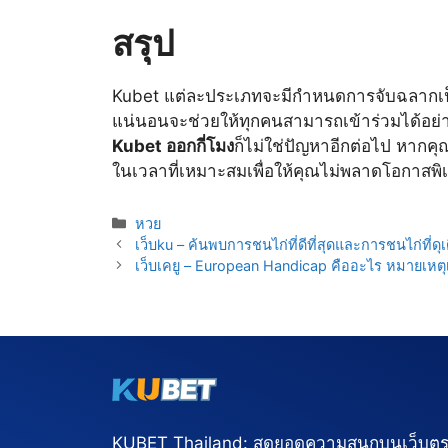
สรุป
Kubet แต่ละประเภทจะมีกำหนดการจับฉลากเป็น
แน่นอนจะช่วยให้ทุกคนสามารถเข้าร่วมได้อย
Kubet ออกกี่โมง
ก็ไม่ใช่ปัญหาอีกต่อไป หาก
ในเวลาที่เหมาะสมเพื่อให้คุณไม่พลาดโอกาสพิเศ
Categories
หวย
เว็บku – ค้นพบการชนไก่ที่ดีที่สุดและการชนไก่ที่ดุ
เว็บเคยู – European Handicap คืออะไร หมายเหตุเม
KUBET Thailand: สุดยอดความสนุกบนเว็บต