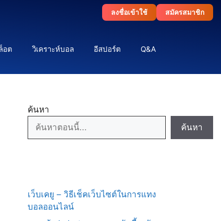
ลงชื่อเข้าใช้
สมัครสมาชิก
ล็อต
วิเคราะห์บอล
อีสปอร์ต
Q&A
ค้นหา
ค้นหา
เว็บเคยู – วิธีเช็คเว็บไซต์ในการแทง
บอลออนไลน์