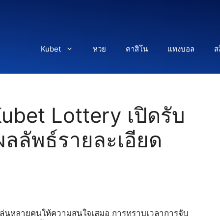
Kubet
หวย
คาสิโน
แทงบอล
ส
Kubet Lottery เปิดรับ
ผลลัพธ์รายละเอียด
่นักเล่นหลายคนให้ความสนใจเสมอ การทราบเวลาการจับ