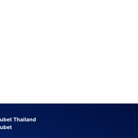
ubet Thailand
ubet