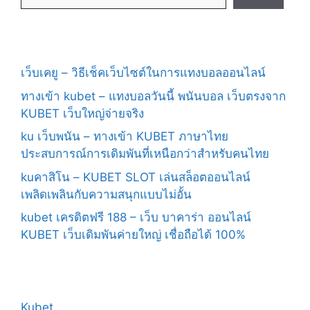
เว็บเคยู – วิธีเช็คเว็บไซต์ในการแทงบอลออนไลน์
ทางเข้า kubet – แทงบอลวันนี้ พนันบอล เว็บตรงจาก
KUBET เว็บใหญ่จ่ายจริง
ku เว็บพนัน – ทางเข้า KUBET ภาษาไทย
ประสบการณ์การเดิมพันที่เหนือกว่าสำหรับคนไทย
kuคาสิโน – KUBET SLOT เล่นสล็อตออนไลน์
เพลิดเพลินกับความสนุกแบบไม่อั้น
kubet เครดิตฟรี 188 – เว็บ บาคาร่า ออนไลน์
KUBET เว็บเดิมพันค่ายใหญ่ เชื่อถือได้ 100%
Kubet