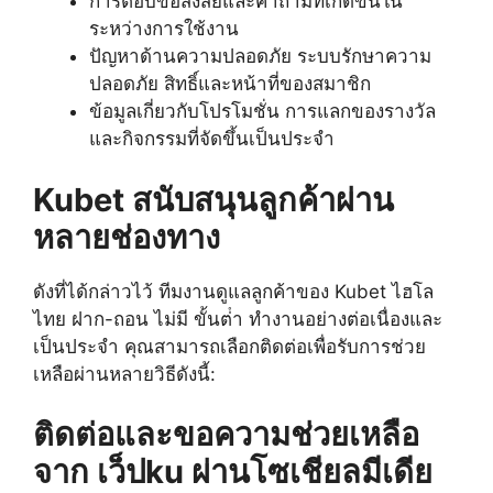
การตอบข้อสงสัยและคำถามที่เกิดขึ้นใน
ระหว่างการใช้งาน
ปัญหาด้านความปลอดภัย ระบบรักษาความ
ปลอดภัย สิทธิ์และหน้าที่ของสมาชิก
ข้อมูลเกี่ยวกับโปรโมชั่น การแลกของรางวัล
และกิจกรรมที่จัดขึ้นเป็นประจำ
Kubet สนับสนุนลูกค้าผ่าน
หลายช่องทาง
ดังที่ได้กล่าวไว้ ทีมงานดูแลลูกค้าของ Kubet ไฮโล
ไทย ฝาก-ถอน ไม่มี ขั้นต่ํา ทำงานอย่างต่อเนื่องและ
เป็นประจำ คุณสามารถเลือกติดต่อเพื่อรับการช่วย
เหลือผ่านหลายวิธีดังนี้:
ติดต่อและขอความช่วยเหลือ
จาก เว็ปku ผ่านโซเชียลมีเดีย