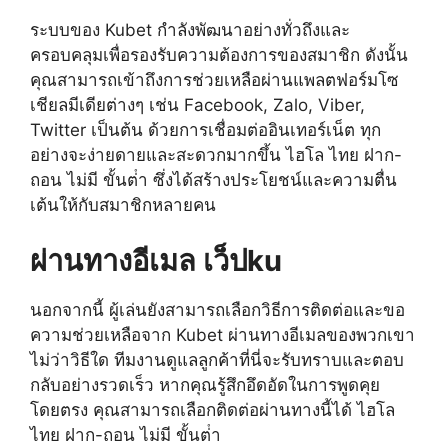
ระบบของ Kubet กำลังพัฒนาอย่างทั่วถึงและ
ครอบคลุมเพื่อรองรับความต้องการของสมาชิก ดังนั้น
คุณสามารถเข้าถึงการช่วยเหลือผ่านแพลตฟอร์มโซ
เชียลมีเดียต่างๆ เช่น Facebook, Zalo, Viber,
Twitter เป็นต้น ด้วยการเชื่อมต่ออินเทอร์เน็ต ทุก
อย่างจะง่ายดายและสะดวกมากขึ้น ไฮโล ไทย ฝาก-
ถอน ไม่มี ขั้นต่ํา ซึ่งได้สร้างประโยชน์และความตื่น
เต้นให้กับสมาชิกหลายคน
ผ่านทางอีเมล เว็ปku
นอกจากนี้ ผู้เล่นยังสามารถเลือกวิธีการติดต่อและขอ
ความช่วยเหลือจาก Kubet ผ่านทางอีเมลของพวกเขา
ไม่ว่าวิธีใด ทีมงานดูแลลูกค้าที่นี่จะรับทราบและตอบ
กลับอย่างรวดเร็ว หากคุณรู้สึกอึดอัดในการพูดคุย
โดยตรง คุณสามารถเลือกติดต่อผ่านทางนี้ได้ ไฮโล
ไทย ฝาก-ถอน ไม่มี ขั้นต่ํา