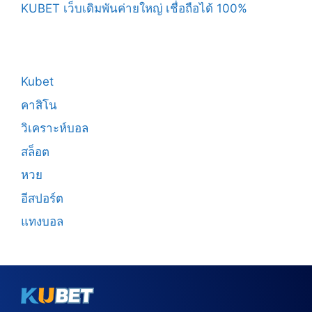
KUBET เว็บเดิมพันค่ายใหญ่ เชื่อถือได้ 100%
Kubet
คาสิโน
วิเคราะห์บอล
สล็อต
หวย
อีสปอร์ต
แทงบอล