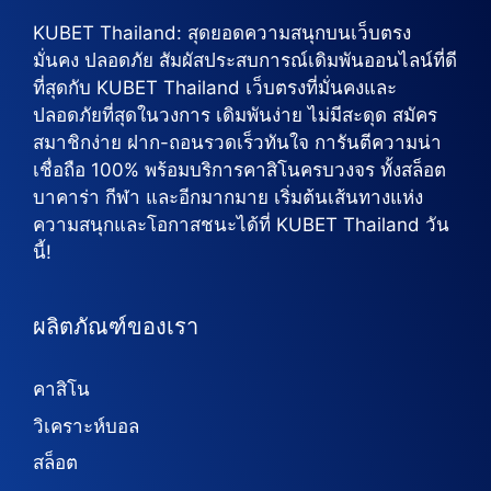
KUBET Thailand: สุดยอดความสนุกบนเว็บตรง
มั่นคง ปลอดภัย สัมผัสประสบการณ์เดิมพันออนไลน์ที่ดี
ที่สุดกับ KUBET Thailand เว็บตรงที่มั่นคงและ
ปลอดภัยที่สุดในวงการ เดิมพันง่าย ไม่มีสะดุด สมัคร
สมาชิกง่าย ฝาก-ถอนรวดเร็วทันใจ การันตีความน่า
เชื่อถือ 100% พร้อมบริการคาสิโนครบวงจร ทั้งสล็อต
บาคาร่า กีฬา และอีกมากมาย เริ่มต้นเส้นทางแห่ง
ความสนุกและโอกาสชนะได้ที่ KUBET Thailand วัน
นี้!
ผลิตภัณฑ์ของเรา
คาสิโน
วิเคราะห์บอล
สล็อต