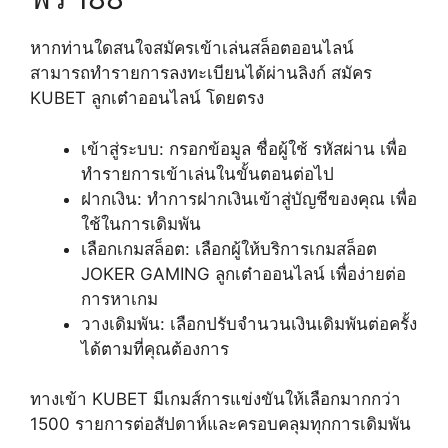
หากท่านใดสนใจสมัครเข้าเล่นสล็อตออนไลน์
สามารถทำรายการลงทะเบียนได้ผ่านลิงก์ สมัคร
KUBET ลูกเต๋าออนไลน์ โดยตรง
เข้าสู่ระบบ: กรอกข้อมูล ชื่อผู้ใช้ รหัสผ่าน เพื่อ
ทำรายการเข้าเล่นในขั้นตอนต่อไป
ฝากเงิน: ทำการฝากเงินเข้าสู่บัญชีของคุณ เพื่อ
ใช้ในการเดิมพัน
เลือกเกมสล็อต: เลือกผู้ให้บริการเกมสล็อต
JOKER GAMING ลูกเต๋าออนไลน์ เพื่อง่ายต่อ
การหาเกม
วางเดิมพัน: เลือกปรับจำนวนเงินเดิมพันต่อครั้ง
ได้ตามที่คุณต้องการ
ทางเข้า KUBET มีเกมส์การแข่งขันให้เลือกมากกว่า
1500 รายการต่อสัปดาห์และครอบคลุมทุกการเดิมพัน