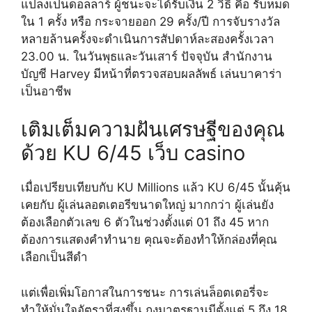
แปลงเป็นดอลลาร์ ผู้ชนะจะได้รับเงิน 2 วิธี คือ รับหมด
ใน 1 ครั้ง หรือ กระจายออก 29 ครั้ง/ปี การจับรางวัล
หลายล้านครั้งจะดำเนินการสัปดาห์ละสองครั้งเวลา
23.00 น. ในวันพุธและวันเสาร์ ปัจจุบัน สำนักงาน
บัญชี Harvey มีหน้าที่ตรวจสอบผลลัพธ์ เล่นบาคาร่า
เป็นอาชีพ
เติมเต็มความฝันเศรษฐีของคุณ
ด้วย KU 6/45 เว็บ casino
เมื่อเปรียบเทียบกับ KU Millions แล้ว KU 6/45 นั้นคุ้น
เคยกับ ผู้เล่นลอตเตอรีขนาดใหญ่ มากกว่า ผู้เล่นยัง
ต้องเลือกตัวเลข 6 ตัวในช่วงตั้งแต่ 01 ถึง 45 หาก
ต้องการแสดงคำทำนาย คุณจะต้องทำให้กล่องที่คุณ
เลือกเป็นสีดำ
แต่เพื่อเพิ่มโอกาสในการชนะ การเล่นล็อตเตอรี่จะ
ทำให้มั่นใจอัตราที่สูงขึ้น ถุงมาตรฐานมีตั้งแต่ 5 ถึง 18