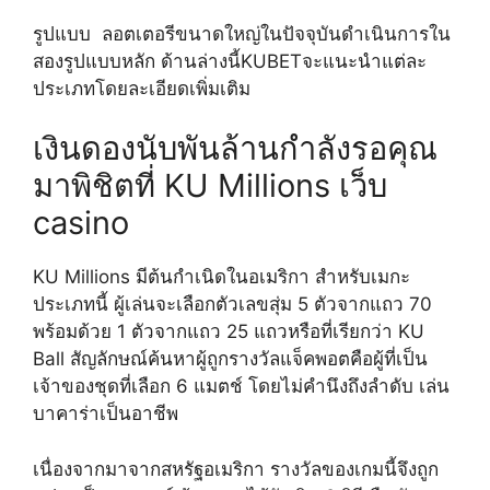
รูปแบบ ลอตเตอรีขนาดใหญ่ในปัจจุบันดำเนินการใน
สองรูปแบบหลัก ด้านล่างนี้KUBETจะแนะนำแต่ละ
ประเภทโดยละเอียดเพิ่มเติม
เงินดองนับพันล้านกำลังรอคุณ
มาพิชิตที่ KU Millions เว็บ
casino
KU Millions มีต้นกำเนิดในอเมริกา สำหรับเมกะ
ประเภทนี้ ผู้เล่นจะเลือกตัวเลขสุ่ม 5 ตัวจากแถว 70
พร้อมด้วย 1 ตัวจากแถว 25 แถวหรือที่เรียกว่า KU
Ball สัญลักษณ์ค้นหาผู้ถูกรางวัลแจ็คพอตคือผู้ที่เป็น
เจ้าของชุดที่เลือก 6 แมตช์ โดยไม่คำนึงถึงลำดับ เล่น
บาคาร่าเป็นอาชีพ
เนื่องจากมาจากสหรัฐอเมริกา รางวัลของเกมนี้จึงถูก