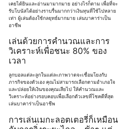
เคยได้ยินและอ่านมามากมาย อย่างไรก็ตาม เพื่อที่จะ
รับโบนัสได้อย่างราบรื่นมากกว่าเงินทุนที่ใช้ไปหลาย
เท่า ผู้เล่นต้องใช้กลยุทธ์มากมาย เล่นบาคาร่าเป็น
อาชีพ
เล่นด้วยการคำนวณและการ
วิเคราะห์เพื่อชนะ 80% ของ
เวลา
ลูกบอลแต่ละลูกในแต่ละภาพวาดจะเชื่อมโยงกับ
ภารกิจของตัวเอง คุณไม่สามารถเลือกตามอำเภอใจ
และปล่อยให้เงินของคุณเสียไป ให้คำนวณและ
วิเคราะห์อย่างรอบคอบเพื่อเลือกตัวเลขที่โชคดีที่สุด
เล่นบาคาร่าเป็นอาชีพ
การเล่นเมกะลอตเตอรี่ก็เหมือน