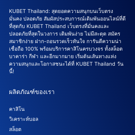
KUBET Thailand: สุดยอดความสนุกบนเว็บตรง
มั่นคง ปลอดภัย สัมผัสประสบการณ์เดิมพันออนไลน์ที่ดี
ที่สุดกับ KUBET Thailand เว็บตรงที่มั่นคงและ
ปลอดภัยที่สุดในวงการ เดิมพันง่าย ไม่มีสะดุด สมัคร
สมาชิกง่าย ฝาก-ถอนรวดเร็วทันใจ การันตีความน่า
เชื่อถือ 100% พร้อมบริการคาสิโนครบวงจร ทั้งสล็อต
บาคาร่า กีฬา และอีกมากมาย เริ่มต้นเส้นทางแห่ง
ความสนุกและโอกาสชนะได้ที่ KUBET Thailand วัน
นี้!
ผลิตภัณฑ์ของเรา
คาสิโน
วิเคราะห์บอล
สล็อต