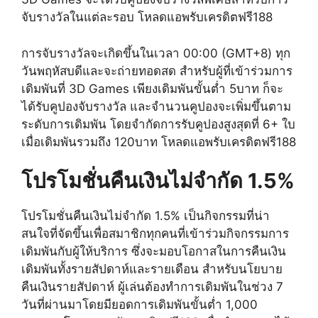
จับรางวัลในแต่ละรอบ โหลดแอพรับเครดิตฟรี188
การจับรางวัลจะเกิดขึ้นในเวลา 00:00 (GMT+8) ทุก
วันพฤหัสบดีและจะถ่ายทอดสด สำหรับผู้ที่เข้าร่วมการ
เดิมพันที่ 3D Games เพียงเดิมพันขั้นต่ำ 5บาท ก็จะ
ได้รับคูปองจับรางวัล และจำนวนคูปองจะเพิ่มขึ้นตาม
ระดับการเดิมพัน โดยจำกัดการรับคูปองสูงสุดที่ 6+ ใบ
เมื่อเดิมพันรวมถึง 120บาท โหลดแอพรับเครดิตฟรี188
โปรโมชั่นคืนเงินไม่จำกัด 1.5%
โปรโมชั่นคืนเงินไม่จำกัด 1.5% เป็นกิจกรรมที่น่า
สนใจที่จัดขึ้นเพื่อสมาชิกทุกคนที่เข้าร่วมกิจกรรมการ
เดิมพันกับผู้ให้บริการ ซึ่งจะมอบโอกาสในการคืนเงิน
เดิมพันทั้งรายสัปดาห์และรายเดือน สำหรับนโยบาย
คืนเงินรายสัปดาห์ ผู้เล่นต้องทำการเดิมพันในช่วง 7
วันที่ผ่านมาโดยมียอดการเดิมพันขั้นต่ำ 1,000