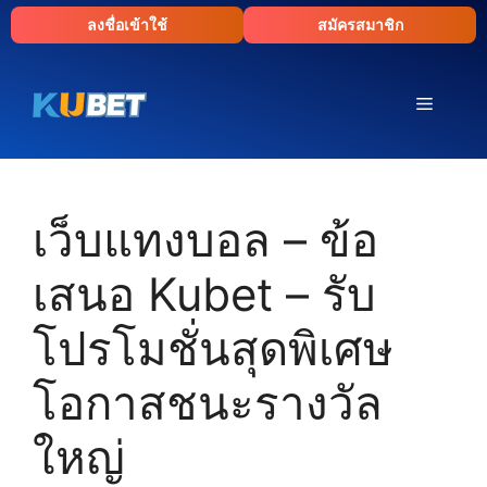
Skip
ลงชื่อเข้าใช้
สมัครสมาชิก
to
content
Menu
เว็บแทงบอล – ข้อ
เสนอ Kubet – รับ
โปรโมชั่นสุดพิเศษ
โอกาสชนะรางวัล
ใหญ่