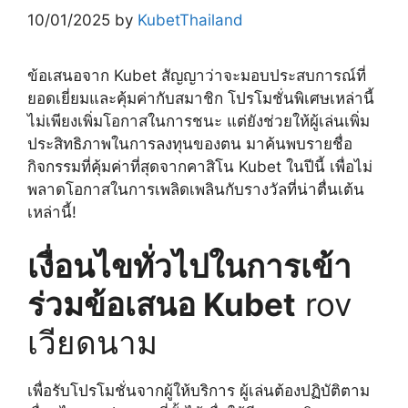
10/01/2025
by
KubetThailand
ข้อเสนอจาก Kubet สัญญาว่าจะมอบประสบการณ์ที่
ยอดเยี่ยมและคุ้มค่ากับสมาชิก โปรโมชั่นพิเศษเหล่านี้
ไม่เพียงเพิ่มโอกาสในการชนะ แต่ยังช่วยให้ผู้เล่นเพิ่ม
ประสิทธิภาพในการลงทุนของตน มาค้นพบรายชื่อ
กิจกรรมที่คุ้มค่าที่สุดจากคาสิโน Kubet ในปีนี้ เพื่อไม่
พลาดโอกาสในการเพลิดเพลินกับรางวัลที่น่าตื่นเต้น
เหล่านี้!
เงื่อนไขทั่วไปในการเข้า
ร่วมข้อเสนอ Kubet
rov
เวียดนาม
เพื่อรับโปรโมชั่นจากผู้ให้บริการ ผู้เล่นต้องปฏิบัติตาม