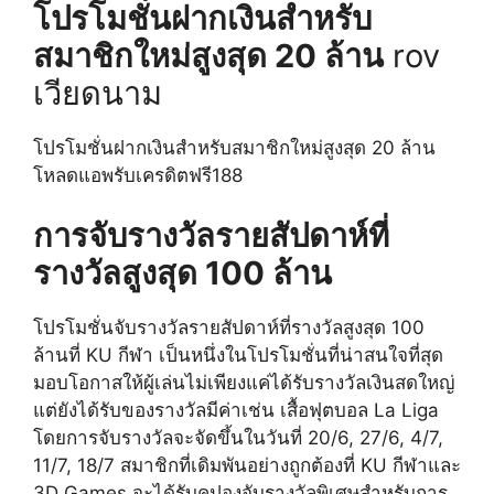
โปรโมชั่นฝากเงินสำหรับ
สมาชิกใหม่สูงสุด 20 ล้าน
rov
เวียดนาม
โปรโมชั่นฝากเงินสำหรับสมาชิกใหม่สูงสุด 20 ล้าน
โหลดแอพรับเครดิตฟรี188
การจับรางวัลรายสัปดาห์ที่
รางวัลสูงสุด 100 ล้าน
โปรโมชั่นจับรางวัลรายสัปดาห์ที่รางวัลสูงสุด 100
ล้านที่ KU กีฬา เป็นหนึ่งในโปรโมชั่นที่น่าสนใจที่สุด
มอบโอกาสให้ผู้เล่นไม่เพียงแค่ได้รับรางวัลเงินสดใหญ่
แต่ยังได้รับของรางวัลมีค่าเช่น เสื้อฟุตบอล La Liga
โดยการจับรางวัลจะจัดขึ้นในวันที่ 20/6, 27/6, 4/7,
11/7, 18/7 สมาชิกที่เดิมพันอย่างถูกต้องที่ KU กีฬาและ
3D Games จะได้รับคูปองจับรางวัลพิเศษสำหรับการ