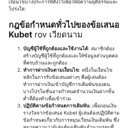
เงื่อนไขบางประการที่ตั้งไว้เพื่อให้มีความยุติธรรมและ
โปร่งใส:
กฎข้อกำหนดทั่วไปของข้อเสนอ
Kubet
rov เวียดนาม
บัญชีผู้ใช้ที่ถูกต้องและใช้งานได้
: สมาชิกต้อง
สร้างบัญชีผู้ใช้ที่ถูกต้องและให้ข้อมูลส่วนบุคคล
ที่ครบถ้วนและถูกต้อง
ทำการฝากเงินตามเงื่อนไข
: หนึ่งในเงื่อนไข
หลักในการรับข้อเสนอต่างๆ คือผู้เล่นต้อง
ทำการฝากเงินเข้าบัญชีการเดิมพันของตน
บางโปรโมชั่นอาจกำหนดจำนวนเงินฝากขั้น
ต่ำที่ต้องทำเพื่อเข้าร่วม
ปฏิบัติตามข้อกำหนดการเดิมพัน
: เพื่อถอนเงิน
รางวัลจากข้อเสนอ Kubet ผู้เล่นต้องปฏิบัติตาม
ข้อกำหนดเกี่ยวกับการหมุนเวียนเงินเดิมพัน ซึ่ง
หมายความว่าผู้เล่นต้องเดิมพันจำนวนรอบที่