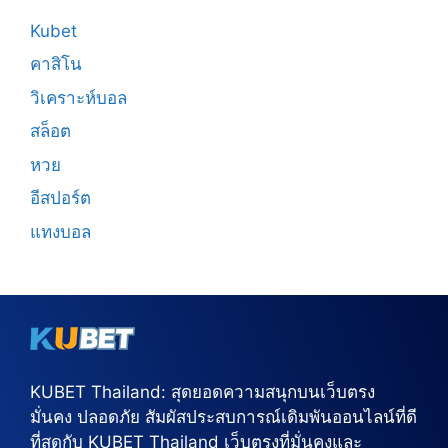
Kubet
คาสิโน
วิเคราะห์บอล
สล็อต
หวย
อีสปอร์ต
แทงบอล
KUBET Thailand: สุดยอดความสนุกบนเว็บตรง
มั่นคง ปลอดภัย สัมผัสประสบการณ์เดิมพันออนไลน์ที่ดี
ที่สุดกับ KUBET Thailand เว็บตรงที่มั่นคงและ