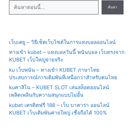
ค้นหา
เว็บเคยู – วิธีเช็คเว็บไซต์ในการแทงบอลออนไลน์
ทางเข้า kubet – แทงบอลวันนี้ พนันบอล เว็บตรงจาก
KUBET เว็บใหญ่จ่ายจริง
ku เว็บพนัน – ทางเข้า KUBET ภาษาไทย
ประสบการณ์การเดิมพันที่เหนือกว่าสำหรับคนไทย
kuคาสิโน – KUBET SLOT เล่นสล็อตออนไลน์
เพลิดเพลินกับความสนุกแบบไม่อั้น
kubet เครดิตฟรี 188 – เว็บ บาคาร่า ออนไลน์
KUBET เว็บเดิมพันค่ายใหญ่ เชื่อถือได้ 100%