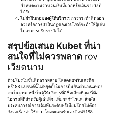
กำหนดตามจำนวนเงินที่ฝากหรือเงินรางวัลที่
ได้รับ
ไม่ฝ่าฝืนกฎของผู้ให้บริการ
: การกระทำที่หลอก
ลวงหรือการฝ่าฝืนกฎของเว็บไซต์จะทำให้ผู้เล่น
ไม่สามารถรับรางวัลได้
สรุปข้อเสนอ Kubet ที่น่า
สนใจที่ไม่ควรพลาด
rov
เวียดนาม
ด้วยโปรโมชั่นที่หลากหลาย โหลดแอพรับเครดิต
ฟรี188 แบรนด์นี้ไม่หยุดยั้งในการยืนยันตำแหน่งของ
ตนในฐานะหนึ่งในผู้ให้บริการที่มีชื่อเสียงที่สุด นี่คือ
โอกาสที่ดีสำหรับผู้เล่นที่จะเพิ่มผลกำไรและสัมผัส
ประสบการณ์การเดิมพันระดับพรีเมียมโดยไม่ต้อง
กังวลเรื่องค่าใช้จ่าย โหลดแอพรับเครดิตฟรี188