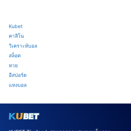
Kubet
คาสิโน
วิเคราะห์บอล
สล็อต
หวย
อีสปอร์ต
แทงบอล