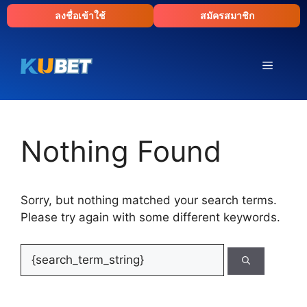
Skip
ลงชื่อเข้าใช้
สมัครสมาชิก
to
content
Menu
Nothing Found
Sorry, but nothing matched your search terms.
Please try again with some different keywords.
Search
for: