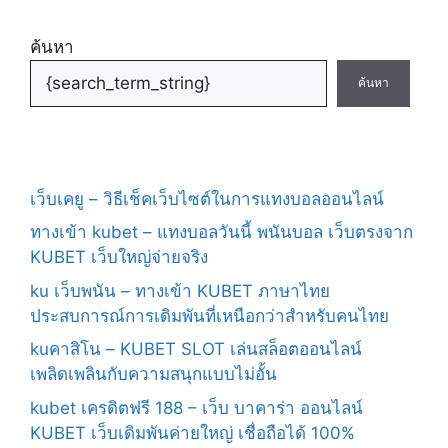
ค้นหา
ค้นหา
เว็บเคยู – วิธีเช็คเว็บไซต์ในการแทงบอลออนไลน์
ทางเข้า kubet – แทงบอลวันนี้ พนันบอล เว็บตรงจาก
KUBET เว็บใหญ่จ่ายจริง
ku เว็บพนัน – ทางเข้า KUBET ภาษาไทย
ประสบการณ์การเดิมพันที่เหนือกว่าสำหรับคนไทย
kuคาสิโน – KUBET SLOT เล่นสล็อตออนไลน์
เพลิดเพลินกับความสนุกแบบไม่อั้น
kubet เครดิตฟรี 188 – เว็บ บาคาร่า ออนไลน์
KUBET เว็บเดิมพันค่ายใหญ่ เชื่อถือได้ 100%