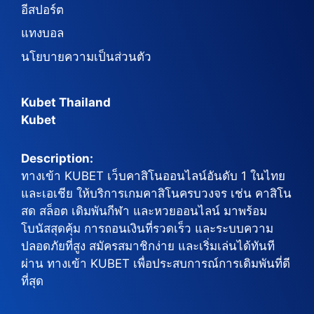
อีสปอร์ต
แทงบอล
นโยบายความเป็นส่วนตัว
Kubet Thailand
Kubet
Description:
ทางเข้า KUBET เว็บคาสิโนออนไลน์อันดับ 1 ในไทย
และเอเชีย ให้บริการเกมคาสิโนครบวงจร เช่น คาสิโน
สด สล็อต เดิมพันกีฬา และหวยออนไลน์ มาพร้อม
โบนัสสุดคุ้ม การถอนเงินที่รวดเร็ว และระบบความ
ปลอดภัยที่สูง สมัครสมาชิกง่าย และเริ่มเล่นได้ทันที
ผ่าน ทางเข้า KUBET เพื่อประสบการณ์การเดิมพันที่ดี
ที่สุด