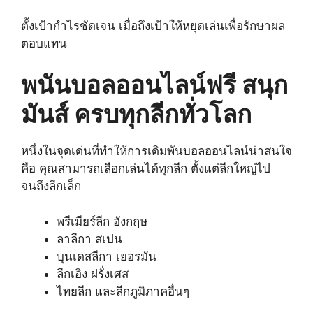
ตั้งเป้ากำไรชัดเจน เมื่อถึงเป้าให้หยุดเล่นเพื่อรักษาผล
ตอบแทน
พนันบอลออนไลน์ฟรี สนุก
มันส์ ครบทุกลีกทั่วโลก
หนึ่งในจุดเด่นที่ทำให้การเดิมพันบอลออนไลน์น่าสนใจ
คือ คุณสามารถเลือกเล่นได้ทุกลีก ตั้งแต่ลีกใหญ่ไป
จนถึงลีกเล็ก
พรีเมียร์ลีก อังกฤษ
ลาลีกา สเปน
บุนเดสลีกา เยอรมัน
ลีกเอิง ฝรั่งเศส
ไทยลีก และลีกภูมิภาคอื่นๆ