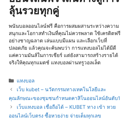
ลุ้นรวยทุกคู่
พนันบอลออนไลน์ฟรี คือการผสมผสานระหว่างความ
สนุกและโอกาสทำเงินที่คุณไม่ควรพลาด ใช้เครดิตฟรี
อย่างชาญฉลาด เล่นแบบมีแผน และเลือกเว็บที่
ปลอดภัย แล้วคุณจะค้นพบว่า การแทงบอลไม่ได้มีดี
แค่ความมันส์ในการเชียร์ แต่ยังสามารถสร้างรายได้
จริงให้คุณทุกแมตช์ แทงบอลผ่านทรูวอลเล็ต
Categories
แทงบอล
เว็บ kubet – นวัตกรรมทางเทคโนโลยีและ
คุณลักษณะของชุมชนกำหนดคาสิโนออนไลน์อันดับ1
เว็บแทงบอล เชื่อถือได้ – KUBET ทาง เข้า หวย
ออนไลน์เว็บตรง ซื้อหวยง่าย จ่ายเต็มทุกเลข