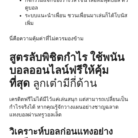
ดูบอล
ระบบแนะนำเพื่อน ชวนเพื่อนมาเล่นก็ได้โบนัส
เพิ่ม
นี่คือความคุ้มค่าที่ไม่ควรมองข้าม
สูตรลับพิชิตกำไร ใช้พนัน
บอลออนไลน์ฟรีให้คุ้ม
ที่สุด
ลูกเต๋ามีกี่ด้าน
เครดิตฟรีไม่ได้มีไว้แค่เล่นสนุก แต่สามารถเปลี่ยนเป็น
กำไรจริงได้ หากคุณรู้จักวางแผนอย่างชาญฉลาด
แทงบอลผ่านทรูวอลเล็ต
วิเคราะห์บอลก่อนแทงอย่าง