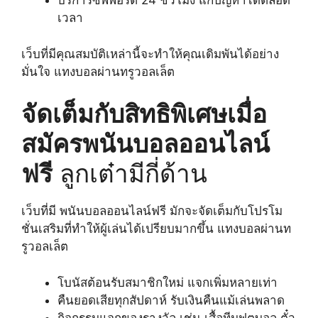
บริการซัพพอร์ต 24 ชั่วโมง แก้ปัญหาได้ตลอด
เวลา
เว็บที่มีคุณสมบัติเหล่านี้จะทำให้คุณเดิมพันได้อย่าง
มั่นใจ แทงบอลผ่านทรูวอลเล็ต
จัดเต็มกับสิทธิพิเศษเมื่อ
สมัครพนันบอลออนไลน์
ฟรี
ลูกเต๋ามีกี่ด้าน
เว็บที่มี พนันบอลออนไลน์ฟรี มักจะจัดเต็มกับโปรโม
ชั่นเสริมที่ทำให้ผู้เล่นได้เปรียบมากขึ้น แทงบอลผ่านท
รูวอลเล็ต
โบนัสต้อนรับสมาชิกใหม่ แจกเพิ่มหลายเท่า
คืนยอดเสียทุกสัปดาห์ รับเงินคืนแม้เล่นพลาด
กิจกรรมแจกของรางวัล เช่น เสื้อทีมฟุตบอล ตั๋ว