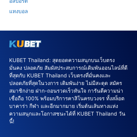
อีสปอร์ต
แทงบอล
KUBET Thailand: สุดยอดความสนุกบนเว็บตรง
มั่นคง ปลอดภัย สัมผัสประสบการณ์เดิมพันออนไลน์ที่ดี
ที่สุดกับ KUBET Thailand เว็บตรงที่มั่นคงและ
ปลอดภัยที่สุดในวงการ เดิมพันง่าย ไม่มีสะดุด สมัคร
สมาชิกง่าย ฝาก-ถอนรวดเร็วทันใจ การันตีความน่า
เชื่อถือ 100% พร้อมบริการคาสิโนครบวงจร ทั้งสล็อต
บาคาร่า กีฬา และอีกมากมาย เริ่มต้นเส้นทางแห่ง
ความสนุกและโอกาสชนะได้ที่ KUBET Thailand วัน
นี้!