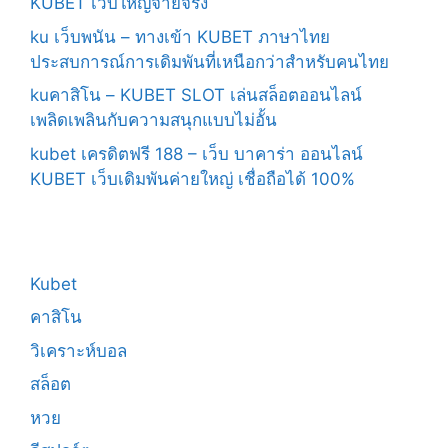
KUBET เว็บใหญ่จ่ายจริง
ku เว็บพนัน – ทางเข้า KUBET ภาษาไทย
ประสบการณ์การเดิมพันที่เหนือกว่าสำหรับคนไทย
kuคาสิโน – KUBET SLOT เล่นสล็อตออนไลน์
เพลิดเพลินกับความสนุกแบบไม่อั้น
kubet เครดิตฟรี 188 – เว็บ บาคาร่า ออนไลน์
KUBET เว็บเดิมพันค่ายใหญ่ เชื่อถือได้ 100%
Kubet
คาสิโน
วิเคราะห์บอล
สล็อต
หวย