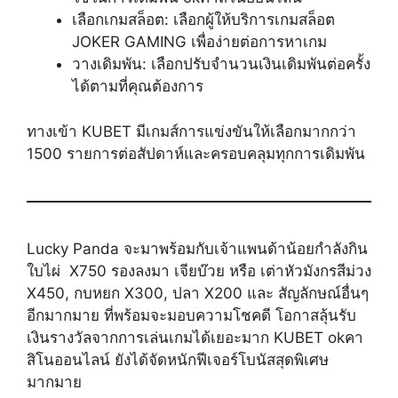
เลือกเกมสล็อต: เลือกผู้ให้บริการเกมสล็อต
JOKER GAMING เพื่อง่ายต่อการหาเกม
วางเดิมพัน: เลือกปรับจำนวนเงินเดิมพันต่อครั้ง
ได้ตามที่คุณต้องการ
ทางเข้า KUBET มีเกมส์การแข่งขันให้เลือกมากกว่า
1500 รายการต่อสัปดาห์และครอบคลุมทุกการเดิมพัน
Lucky Panda จะมาพร้อมกับเจ้าแพนด้าน้อยกำลังกิน
ใบไผ่ X750 รองลงมา เจียบ๊วย หรือ เต่าหัวมังกรสีม่วง
X450, กบหยก X300, ปลา X200 และ สัญลักษณ์อื่นๆ
อีกมากมาย ที่พร้อมจะมอบความโชคดี โอกาสลุ้นรับ
เงินรางวัลจากการเล่นเกมได้เยอะมาก KUBET okคา
สิโนออนไลน์ ยังได้จัดหนักฟีเจอร์โบนัสสุดพิเศษ
มากมาย