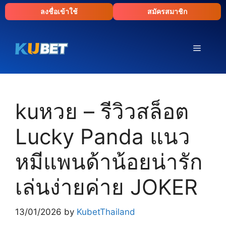
Skip
ลงชื่อเข้าใช้
สมัครสมาชิก
to
content
Menu
kuหวย – รีวิวสล็อต
Lucky Panda แนว
หมีแพนด้าน้อยน่ารัก
เล่นง่ายค่าย JOKER
13/01/2026
by
KubetThailand