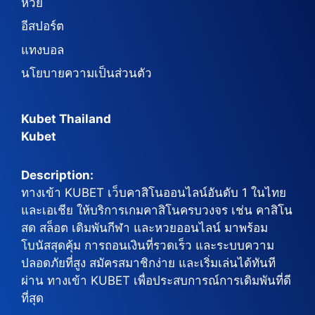
หวย
อีสปอร์ต
แทงบอล
นโยบายความเป็นส่วนตัว
Kubet Thailand
Kubet
Description:
ทางเข้า KUBET เว็บคาสิโนออนไลน์อันดับ 1 ในไทย
และเอเชีย ให้บริการเกมคาสิโนครบวงจร เช่น คาสิโน
สด สล็อต เดิมพันกีฬา และหวยออนไลน์ มาพร้อม
โบนัสสุดคุ้ม การถอนเงินที่รวดเร็ว และระบบความ
ปลอดภัยที่สูง สมัครสมาชิกง่าย และเริ่มเล่นได้ทันที
ผ่าน ทางเข้า KUBET เพื่อประสบการณ์การเดิมพันที่ดี
ที่สุด