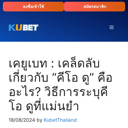
Skip
ลงชื่อเข้าใช้
สมัครสมาชิก
to
content
Menu
เคยูเบท : เคล็ดลับ
เกี่ยวกับ “คีโอ ดู” คือ
อะไร? วิธีการระบุคี
โอ ดูที่แม่นยำ
18/08/2024
by
KubetThailand