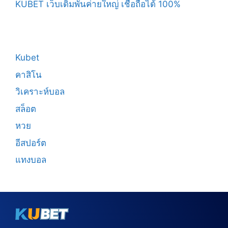
KUBET เว็บเดิมพันค่ายใหญ่ เชื่อถือได้ 100%
Kubet
คาสิโน
วิเคราะห์บอล
สล็อต
หวย
อีสปอร์ต
แทงบอล