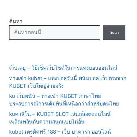
ค้นหา
ค้นหา
เว็บเคยู – วิธีเช็คเว็บไซต์ในการแทงบอลออนไลน์
ทางเข้า kubet – แทงบอลวันนี้ พนันบอล เว็บตรงจาก
KUBET เว็บใหญ่จ่ายจริง
ku เว็บพนัน – ทางเข้า KUBET ภาษาไทย
ประสบการณ์การเดิมพันที่เหนือกว่าสำหรับคนไทย
kuคาสิโน – KUBET SLOT เล่นสล็อตออนไลน์
เพลิดเพลินกับความสนุกแบบไม่อั้น
kubet เครดิตฟรี 188 – เว็บ บาคาร่า ออนไลน์