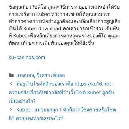
ข้อมูลเกี่ยวกับคีโอ ดูและวิธีการระบุอย่างแม่นยำได้รับ
การแชร์จาก Kubet หวังว่าจะช่วยให้คุณสามารถ
ทำการคาดการณ์อย่างถูกต้องและหลีกเลี่ยงการสูญเสีย
เงินได้ Kubet download คุณสามารถเข้าร่วมเดิมพัน
ที่ Kubet เพื่อหลีกเลี่ยงการตกหลุมพรางของคีโอ ดูและ
พัฒนาทักษะการเดิมพันของคุณให้ดียิ่งขึ้น
ku-casinos.com
Categories
แทงบอล
,
วิเคราะห์บอล
ที่อยู่เว็บไซต์หลักของเราคือ https //ku16.net :
ความจริงเกี่ยวกับข่าวลือที่ว่าเว็บไซต์ Kubet ถูกจับ
เป็นอย่างไร?
Kubet : แมวออกลูก 1 ตัวถือว่าโชคร้ายหรือโชค
ดี? ควรแทงหวยเลขอะไร?