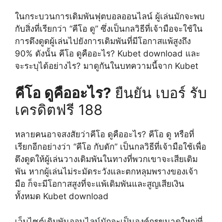
ในกระบวนการเดิมพันฟุตบอลออนไลน์ ผู้เล่นมักจะพบ
กับสิ่งที่เรียกว่า “คีโอ ดู” ซึ่งเป็นกลวิธีที่เจ้ามือจะใช้ใน
การดึงดูดผู้เล่นไปยังการเดิมพันที่มีโอกาสแพ้สูงถึง
90% ดังนั้น คีโอ ดูคืออะไร? Kubet download และ
จะระบุได้อย่างไร? มาดูกันในบทความนี้จาก Kubet
คีโอ ดูคืออะไร?
ยืนยัน เบอร์ รับ
เครดิตฟรี 188
หลายคนอาจสงสัยว่าคีโอ ดูคืออะไร? คีโอ ดู หรือที่
เรียกอีกอย่างว่า “คีโอ กับดัก” เป็นกลวิธีที่เจ้ามือใช้เพื่อ
ดึงดูดให้ผู้เล่นวางเดิมพันในทางที่พวกเขาจะเสียเดิม
พัน หากผู้เล่นไม่ระมัดระวังและตกหลุมพรางของเจ้า
มือ ก็จะมีโอกาสสูงที่จะแพ้เดิมพันและสูญเสียเงิน
ทั้งหมด Kubet download
เว็บไซต์เดิมพันออนไลน์มักจะเป็นองค์กรขนาดใหญ่ที่