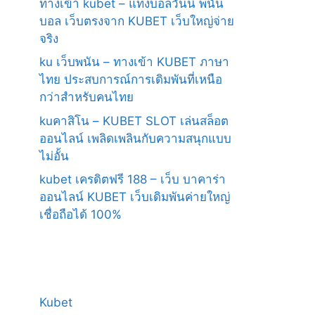
ทางเข้า kubet – แทงบอลวันนี้ พนัน
บอล เว็บตรงจาก KUBET เว็บใหญ่จ่าย
จริง
ku เว็บพนัน – ทางเข้า KUBET ภาษา
ไทย ประสบการณ์การเดิมพันที่เหนือ
กว่าสำหรับคนไทย
kuคาสิโน – KUBET SLOT เล่นสล็อต
ออนไลน์ เพลิดเพลินกับความสนุกแบบ
ไม่อั้น
kubet เครดิตฟรี 188 – เว็บ บาคาร่า
ออนไลน์ KUBET เว็บเดิมพันค่ายใหญ่
เชื่อถือได้ 100%
Kubet