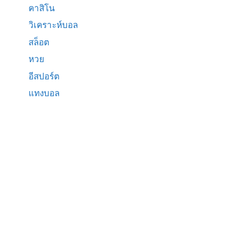
คาสิโน
วิเคราะห์บอล
สล็อต
หวย
อีสปอร์ต
แทงบอล