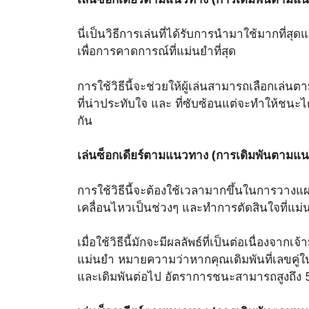
นี่เป็นวิธีการเล่นที่ได้รับการนำมาใช้มากที่สุดแ
เพื่อการคาดการณ์ที่แม่นยำที่สุด
การใช้วิธีนี้จะช่วยให้ผู้เล่นสามารถเลือกเล่นตา
ที่น่าประทับใจ และ ที่ซับซ้อนแต่จะทำให้ชนะได้
กัน
เล่นซ็อกเดียร์ตามแนวทาง (การเดิมพันตามแนว
การใช้วิธีนี้จะต้องใช้เวลามากขึ้นในการวางแผ
เคลื่อนไหวเป็นช่วงๆ และทำการตัดสินใจที่แม่
เมื่อใช้วิธีนี้มักจะมีผลลัพธ์ที่เป็นต่อเนื่องจ
แม่นยำ หมายความว่าหากคุณเดิมพันที่เลขคู่
และเดิมพันต่อไป อัตราการชนะสามารถสูงถึง