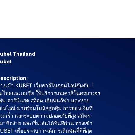
ubet Thailand
ubet
escription:
างเข้า KUBET เว็บคาสิโนออนไลน์อันดับ 1
นไทยและเอเชีย ให้บริการเกมคาสิโนครบวงจร
ช่น คาสิโนสด สล็อต เดิมพันกีฬา และหวย
อนไลน์ มาพร้อมโบนัสสุดคุ้ม การถอนเงินที่
วดเร็ว และระบบความปลอดภัยที่สูง สมัคร
มาชิกง่าย และเริ่มเล่นได้ทันทีผ่าน ทางเข้า
UBET เพื่อประสบการณ์การเดิมพันที่ดีที่สุด