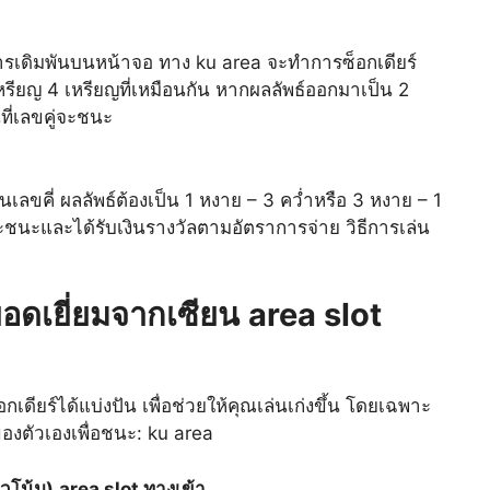
การเดิมพันบนหน้าจอ ทาง ku area จะทำการซ็อกเดียร์
รียญ 4 เหรียญที่เหมือนกัน หากผลลัพธ์ออกมาเป็น 2
ที่เลขคู่จะชนะ
เลขคี่ ผลลัพธ์ต้องเป็น 1 หงาย – 3 คว่ำหรือ 3 หงาย – 1
ะชนะและได้รับเงินรางวัลตามอัตราการจ่าย วิธีการเล่น
ยอดเยี่ยมจากเซียน
area slot
อกเดียร์ได้แบ่งปัน เพื่อช่วยให้คุณเล่นเก่งขึ้น โดยเฉพาะ
งตัวเองเพื่อชนะ: ku area
วโน้ม)
area slot ทางเข้า