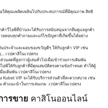
อให้คุณเพลิดเพลินไปกับประสบการณ์ที่มีคุณภาพ สิทธิ
ค้าวีไอพีที่บ้านจะได้รับการสนับสนุนจากทีมดูแลลูกค้า
ช่วยตอบทุกคำถามและแก้ไขปัญหาที่เกิดขึ้นได้อย่าง
ป็นประจำและมอบของขวัญดีๆ ให้กับลูกค้า VIP เช่น
ญๆ… เวปคาสิโนเวปตรง
ส่วนลดที่สูงกว่าผู้เล่นทั่วไปเมื่อเข้าร่วมการเดิมพัน
อพีให้กับลูกค้าที่มีคุณสมบัติตรงตามข้อกำหนด ทำให้ผู้
ื่อเดิมพัน เวปคาสิโนเวปตรง
พิเศษ Kubet VIP จะได้รับบริการส่วนตัวที่สะดวกสบาย เช่น
ม คำแนะนำในการเล่นเกม เวปคาสิโนเวปตรง
ิมการขาย
คาสิโนออนไลน์