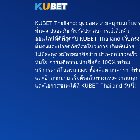
KUBET Thailand: สุดยอดความสนุกบนเว็บต
มั่นคง ปลอดภัย สัมผัสประสบการณ์เดิมพัน
ออนไลน์ที่ดีที่สุดกับ KUBET Thailand เว็บตรงท
มั่นคงและปลอดภัยที่สุดในวงการ เดิมพันง่าย
ไม่มีสะดุด สมัครสมาชิกง่าย ฝาก-ถอนรวดเร็ว
ทันใจ การันตีความน่าเชื่อถือ 100% พร้อม
บริการคาสิโนครบวงจร ทั้งสล็อต บาคาร่า กีฬ
และอีกมากมาย เริ่มต้นเส้นทางแห่งความสนุก
และโอกาสชนะได้ที่ KUBET Thailand วันนี้!