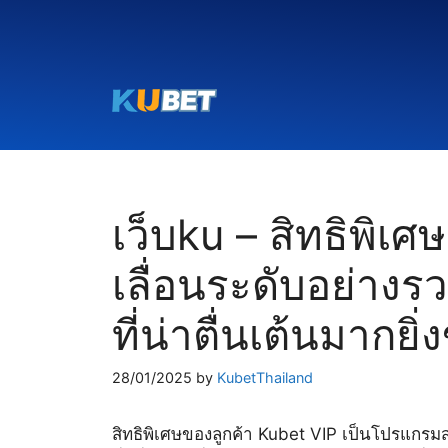
Skip
to
content
เว็บku – สิทธิพิเ
เลื่อนระดับอย่าง
ที่น่าตื่นเต้นมากยิ่ง
28/01/2025
by
KubetThailand
สิทธิพิเศษของลูกค้า Kubet VIP เป็นโปรแกรมส