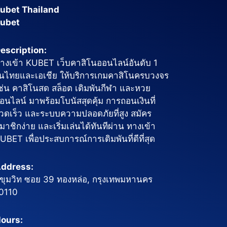
ubet Thailand
ubet
escription:
างเข้า KUBET เว็บคาสิโนออนไลน์อันดับ 1
นไทยและเอเชีย ให้บริการเกมคาสิโนครบวงจร
ช่น คาสิโนสด สล็อต เดิมพันกีฬา และหวย
อนไลน์ มาพร้อมโบนัสสุดคุ้ม การถอนเงินที่
วดเร็ว และระบบความปลอดภัยที่สูง สมัคร
มาชิกง่าย และเริ่มเล่นได้ทันทีผ่าน ทางเข้า
UBET เพื่อประสบการณ์การเดิมพันที่ดีที่สุด
ddress:
ุขุมวิท ซอย 39 ทองหล่อ, กรุงเทพมหานคร
0110
ours: