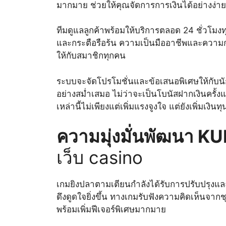
มากมาย ช่วยให้คุณจัดการการเงินได้อย่างง่
ทีมดูแลลูกค้าพร้อมให้บริการตลอด 24 ชั่วโม
และกระตือรือร้น ความเป็นมืออาชีพและความกระ
ให้กับสมาชิกทุกคน
ระบบจะจัดโปรโมชั่นและข้อเสนอพิเศษให้กับ
อย่างสม่ำเสมอ ไม่ว่าจะเป็นโบนัสฝากเงินครั้
เหล่านี้ไม่เพียงแต่เพิ่มแรงจูงใจ แต่ยังเพิ่มเง
ความมุ่งมั่นพัฒนา K
เว็บ casino
เกมยิงปลาตามเตียนกำลังได้รับการปรับปรุงและ
ดึงดูดใจยิ่งขึ้น ทางเกมรับฟังความคิดเห็นจาก
พร้อมเพิ่มฟีเจอร์พิเศษมากมาย