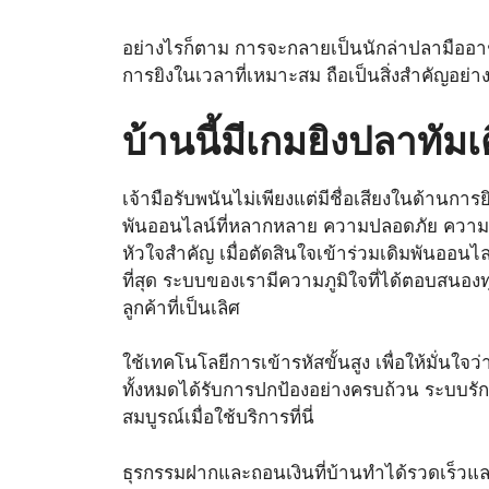
อย่างไรก็ตาม การจะกลายเป็นนักล่าปลามืออา
การยิงในเวลาที่เหมาะสม ถือเป็นสิ่งสำคัญอย่างยิ่
บ้านนี้มีเกมยิงปลาทัมเตี
เจ้ามือรับพนันไม่เพียงแต่มีชื่อเสียงในด้านกา
พันออนไลน์ที่หลากหลาย ความปลอดภัย ความ
หัวใจสำคัญ เมื่อตัดสินใจเข้าร่วมเดิมพันออนไลน์ 
ที่สุด ระบบของเรามีความภูมิใจที่ได้ตอบสน
ลูกค้าที่เป็นเลิศ
ใช้เทคโนโลยีการเข้ารหัสขั้นสูง เพื่อให้มั่นใ
ทั้งหมดได้รับการปกป้องอย่างครบถ้วน ระบบรัก
สมบูรณ์เมื่อใช้บริการที่นี่
ธุรกรรมฝากและถอนเงินที่บ้านทำได้รวดเร็ว