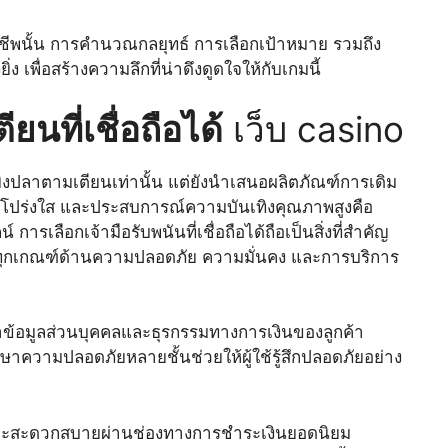
ชีพนั้น การคำนวณกลยุทธ์ การเลือกเป้าหมาย รวมถึง
ง เพื่อสร้างความลึกที่น่าดึงดูดใจให้กับเกมนี้
ยนที่เชื่อถือได้
เว็บ casino
รยิงปลาตามเตียนเท่านั้น แต่ยังนำเสนอผลิตภัณฑ์การเดิม
โปร่งใส และประสบการณ์ความบันเทิงคุณภาพสูงคือ
การเลือกเจ้ามือรับพนันที่เชื่อถือได้ถือเป็นสิ่งที่สำคัญ
องทุกเกณฑ์ด้านความปลอดภัย ความมั่นคง และการบริการ
จว่าข้อมูลส่วนบุคคลและธุรกรรมทางการเงินของลูกค้า
ษาความปลอดภัยหลายชั้นช่วยให้ผู้ใช้รู้สึกปลอดภัยอย่าง
และสะดวกสบายผ่านช่องทางการชำระเงินยอดนิยม