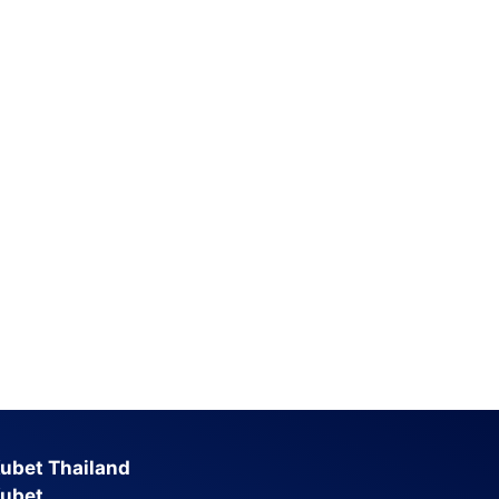
ubet Thailand
ubet