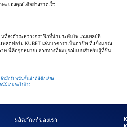
ทักษะของคุณได้อย่างรวดเร็ว
่ลงตัวระหว่างกราฟิกที่น่าประทับใจ เกมเพลย์ที่
พลตฟอร์ม KUBET เล่นบาคาร่าเป็นอาชีพ ที่แข็งแกร่ง
ภาพ นี่คือจุดหมายปลายทางที่สมบูรณ์แบบสำหรับผู้ที่ชื่น
พ
ามือรับพนันชั้นนำที่มีชื่อเสียง
ลน์มีเกมอะไรบ้าง
K
ผลิตภัณฑ์ของเรา
K