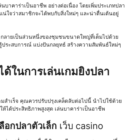
 เล่นบาคาร่าเป็นอาชีพ อย่างต่อเนื่อง โดยเพิ่มประเภทปลา
่ใจว่าสมาชิกจะได้พบกับสิ่งใหม่ๆ และน่าตื่นเต้นอยู่
ณจะกลายเป็นส่วนหนึ่งของชุมชนขนาดใหญ่ที่เต็มไปด้วย
นรู้ประสบการณ์ แบ่งปันกลยุทธ์ สร้างความสัมพันธ์ใหม่ๆ
ยบได้ในการเล่นเกมยิงปลา
ำเร็จ คุณควรปรับปรุงเคล็ดลับต่อไปนี้ นำไปใช้ด้วย
ให้ได้ประสิทธิภาพสูงสุด เล่นบาคาร่าเป็นอาชีพ
ลือกปลาตัวเล็ก
เว็บ casino