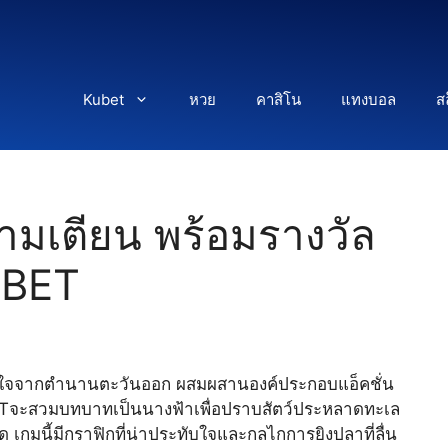
Kubet
หวย
คาสิโน
แทงบอล
ส
ามเตียน พร้อมรางวัล
UBET
าลใจจากตำนานตะวันออก ผสมผสานองค์ประกอบแอ็คชั่น
ETจะสวมบทบาทเป็นนางฟ้าเพื่อปราบสัตว์ประหลาดทะเล
เกมนี้มีกราฟิกที่น่าประทับใจและกลไกการยิงปลาที่ลื่น