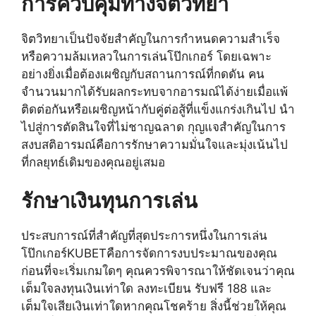
การควบคุมทางจิตวิทยา
จิตวิทยาเป็นปัจจัยสำคัญในการกำหนดความสำเร็จ
หรือความล้มเหลวในการเล่นโป๊กเกอร์ โดยเฉพาะ
อย่างยิ่งเมื่อต้องเผชิญกับสถานการณ์ที่กดดัน คน
จำนวนมากได้รับผลกระทบจากอารมณ์ได้ง่ายเมื่อแพ้
ติดต่อกันหรือเผชิญหน้ากับคู่ต่อสู้ที่แข็งแกร่งเกินไป นำ
ไปสู่การตัดสินใจที่ไม่ชาญฉลาด กุญแจสำคัญในการ
สงบสติอารมณ์คือการรักษาความมั่นใจและมุ่งเน้นไป
ที่กลยุทธ์เดิมของคุณอยู่เสมอ
รักษาเงินทุนการเล่น
ประสบการณ์ที่สำคัญที่สุดประการหนึ่งในการเล่น
โป๊กเกอร์KUBETคือการจัดการงบประมาณของคุณ
ก่อนที่จะเริ่มเกมใดๆ คุณควรพิจารณาให้ชัดเจนว่าคุณ
เต็มใจลงทุนเงินเท่าใด ลงทะเบียน รับฟรี 188 และ
เต็มใจเสียเงินเท่าใดหากคุณโชคร้าย สิ่งนี้ช่วยให้คุณ