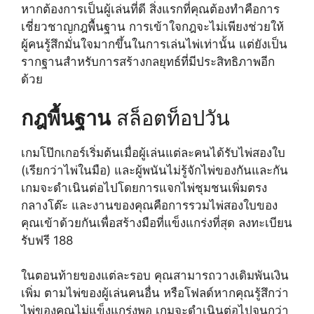
หากต้องการเป็นผู้เล่นที่ดี สิ่งแรกที่คุณต้องทำคือการ
เชี่ยวชาญกฎพื้นฐาน การเข้าใจกฎจะไม่เพียงช่วยให้
ผู้คนรู้สึกมั่นใจมากขึ้นในการเล่นไพ่เท่านั้น แต่ยังเป็น
รากฐานสำหรับการสร้างกลยุทธ์ที่มีประสิทธิภาพอีก
ด้วย
กฎพื้นฐาน
สล็อตท็อปวัน
เกมโป๊กเกอร์เริ่มต้นเมื่อผู้เล่นแต่ละคนได้รับไพ่สองใบ
(เรียกว่าไพ่ในมือ) และผู้พนันไม่รู้จักไพ่ของกันและกัน
เกมจะดำเนินต่อไปโดยการแจกไพ่ชุมชนเพิ่มตรง
กลางโต๊ะ และงานของคุณคือการรวมไพ่สองใบของ
คุณเข้าด้วยกันเพื่อสร้างมือที่แข็งแกร่งที่สุด ลงทะเบียน
รับฟรี 188
ในตอนท้ายของแต่ละรอบ คุณสามารถวางเดิมพันเงิน
เพิ่ม ตามไพ่ของผู้เล่นคนอื่น หรือโฟลด์หากคุณรู้สึกว่า
ไพ่ของคุณไม่แข็งแกร่งพอ เกมจะดำเนินต่อไปจนกว่า