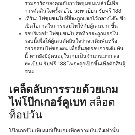
รวมการ์ดของคุณกับการ์ดชุมชนเหล่านี้เพื่อ
การตัดสินใจครั้งต่อไป ลงทะเบียน รับฟรี 188
เทิร์น: ไพ่ชุมชนใบที่สี่จะถูกแจกไว้กลางโต๊ะ ซึ่ง
เปิดโอกาสในการผสมไพ่ให้กับผู้เล่นมากขึ้น
รอบริเวอร์: ไพ่ชุมชนใบสุดท้ายจะถูกแจกใน
รอบนี้เพื่อให้ผู้เล่นตัดสินใจว่าจะเดิมพันหรือ
ตรวจสอบไพ่ของตน เมื่อสิ้นสุดรอบการเดิมพัน
นี้ หากยังมีผู้คนอยู่ในเกมเป็นจำนวนมาก ลง
ทะเบียน รับฟรี 188 ไพ่จะถูกเปิดขึ้นเพื่อตัดสินผู้
ชนะ
เคล็ดลับการรวยด้วยเกม
ไพ่โป๊กเกอร์คูเบท
สล็อต
ท็อปวัน
โป๊กเกอร์ไม่เพียงแต่เป็นเกมเพื่อความบันเทิงเท่านั้น