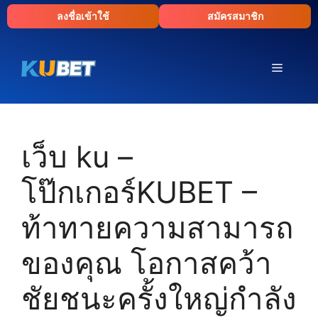
Skip
ลงชื่อเข้าใช้
สมัครสมาชิก
to
content
Menu
เว็บ ku –
โป๊กเกอร์KUBET –
ท้าทายความสามารถ
ของคุณ โอกาสคว้า
ชัยชนะครั้งใหญ่กำลัง