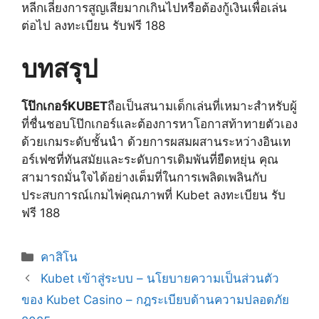
หลีกเลี่ยงการสูญเสียมากเกินไปหรือต้องกู้เงินเพื่อเล่น
ต่อไป ลงทะเบียน รับฟรี 188
บทสรุป
โป๊กเกอร์KUBET
ถือเป็นสนามเด็กเล่นที่เหมาะสำหรับผู้
ที่ชื่นชอบโป๊กเกอร์และต้องการหาโอกาสท้าทายตัวเอง
ด้วยเกมระดับชั้นนำ ด้วยการผสมผสานระหว่างอินเท
อร์เฟซที่ทันสมัยและระดับการเดิมพันที่ยืดหยุ่น คุณ
สามารถมั่นใจได้อย่างเต็มที่ในการเพลิดเพลินกับ
ประสบการณ์เกมไพ่คุณภาพที่ Kubet ลงทะเบียน รับ
ฟรี 188
Categories
คาสิโน
Kubet เข้าสู่ระบบ – นโยบายความเป็นส่วนตัว
ของ Kubet Casino – กฎระเบียบด้านความปลอดภัย