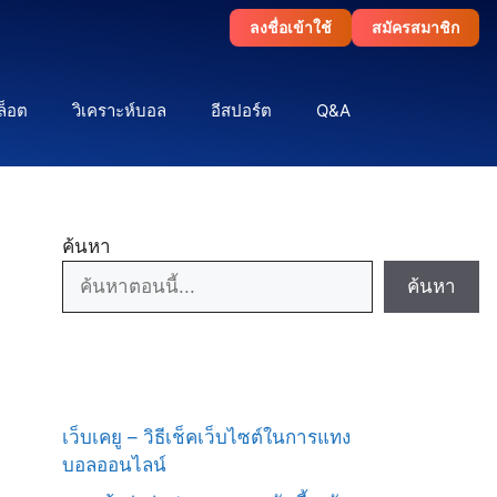
ลงชื่อเข้าใช้
สมัครสมาชิก
ล็อต
วิเคราะห์บอล
อีสปอร์ต
Q&A
ค้นหา
ค้นหา
เว็บเคยู – วิธีเช็คเว็บไซต์ในการแทง
บอลออนไลน์