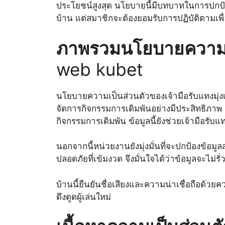
ประโยชน์สูงสุด นโยบายนี้มีบทบาทในการปกป้องข
บ้าน แต่สมาชิกจะต้องยอมรับการปฏิบัติตามเ
ภาพรวมนโยบายความเ
web kubet
นโยบายความเป็นส่วนตัวของเจ้ามือรับแทงมุ่ง
จัดการกิจกรรมการเดิมพันอย่างมีประสิทธิภาพ เ
กิจกรรมการเดิมพัน ข้อมูลนี้ยังช่วยเจ้ามือรั
นอกจากนี้หน่วยงานยังมุ่งมั่นที่จะปกป้องข้อ
ปลอดภัยที่เข้มงวด จึงมั่นใจได้ว่าข้อมูลจะไม่ร
บ้านนี้ยืนยันชื่อเสียงและความน่าเชื่อถือด้ว
ดึงดูดผู้เล่นใหม่