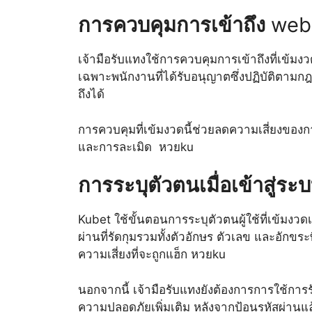
การควบคุมการเข้าถึง
web
เจ้ามือรับแทงใช้การควบคุมการเข้าถึงที่เข้มง
เฉพาะพนักงานที่ได้รับอนุญาตซึ่งปฏิบัติตามกฎ
ถึงได้
การควบคุมที่เข้มงวดนี้ช่วยลดความเสี่ยงของ
และการละเมิด หวยku
การระบุตัวตนเมื่อเข้าสู่ระ
Kubet ใช้ขั้นตอนการระบุตัวตนผู้ใช้ที่เข้มงวด
ผ่านที่รัดกุมรวมทั้งตัวอักษร ตัวเลข และอักขร
ความเสี่ยงที่จะถูกแฮ็ก หวยku
นอกจากนี้ เจ้ามือรับแทงยังต้องการการใช้การรั
ความปลอดภัยเพิ่มเติม หลังจากป้อนรหัสผ่านแล้ว 