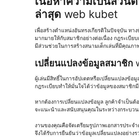
เนื้อหาความเป็นส่วนต
ล่าสุด
web kubet
เพื่อสร้างตำแหน่งอันทรงเกียรติในปัจจุบัน
มากมายให้กับสมาชิกอย่างต่อเนื่อง กฎระเบียบเ
มีส่วนช่วยในการสร้างสนามเด็กเล่นที่มีคุณภา
เปลี่ยนแปลงข้อมูลสมาชิก
w
ผู้เล่นมีสิทธิ์ในการอัปเดตหรือเปลี่ยนแปลงข้อ
กฎระเบียบทำให้มั่นใจได้ว่าข้อมูลของสมาชิกม
หากต้องการเปลี่ยนแปลงข้อมูล ลูกค้าจำเป็นต้
จะแนะนำและสนับสนุนคุณในระหว่างกระบวนก
งานของคุณคือจัดเตรียมรูปภาพเอกสารประจำตั
จึงได้รับการยืนยันว่าข้อมูลเปลี่ยนแปลงอย่างร