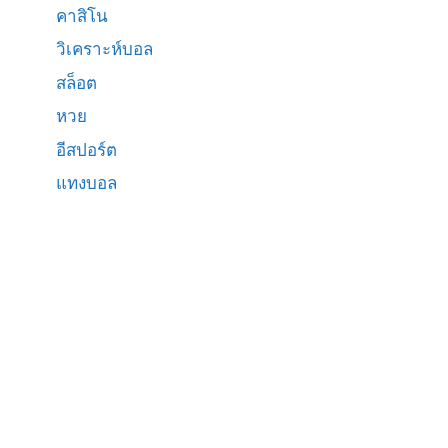
คาสิโน
วิเคราะห์บอล
สล็อต
หวย
อีสปอร์ต
แทงบอล