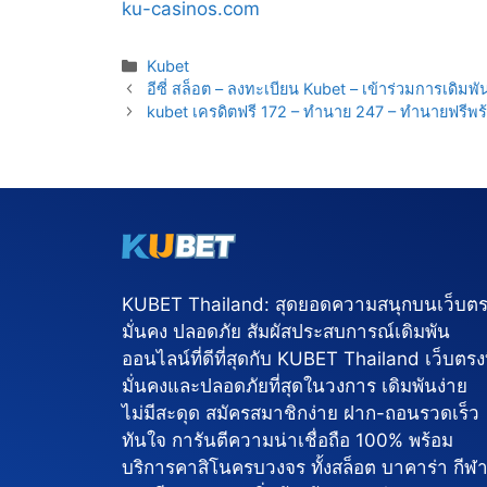
ku-casinos.com
Categories
Kubet
อีซี่ สล็อต – ลงทะเบียน Kubet – เข้าร่วมการเดิมพัน
kubet เครดิตฟรี 172 – ทำนาย 247 – ทำนายฟรีพร
KUBET Thailand: สุดยอดความสนุกบนเว็บต
มั่นคง ปลอดภัย สัมผัสประสบการณ์เดิมพัน
ออนไลน์ที่ดีที่สุดกับ KUBET Thailand เว็บตรงท
มั่นคงและปลอดภัยที่สุดในวงการ เดิมพันง่าย
ไม่มีสะดุด สมัครสมาชิกง่าย ฝาก-ถอนรวดเร็ว
ทันใจ การันตีความน่าเชื่อถือ 100% พร้อม
บริการคาสิโนครบวงจร ทั้งสล็อต บาคาร่า กีฬ