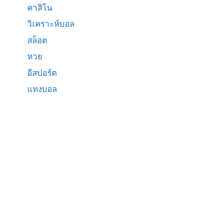
คาสิโน
วิเคราะห์บอล
สล็อต
หวย
อีสปอร์ต
แทงบอล