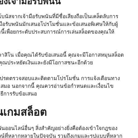
งเจ้ามือรับพนัน
บนัสจากเจ้ามือรับพนันที่มีชื่อเสียงถือเป็นเคล็ดลับการ
มือรับพนันมักเสนอโปรโมชั่นและข้อเสนอพิเศษให้กับผู้
นี้เพื่อยกระดับประสบการณ์การเล่นสล็อตของคุณให้
สิโน เมื่อคุณได้รับข้อเสนอนี้ คุณจะมีโอกาสหมุนสล็อต
ให้คุณประหยัดเงินและยังมีโอกาสชนะอีกด้วย
นัน โปรดตรวจสอบและติดตามโปรโมชั่น การแจ้งเตือนทาง
่ำเสมอ นอกจากนี้ คุณควรอ่านข้อกำหนดและเงื่อนไข
ธีการรับข้อเสนอ
ุนเกมสล็อต
ันออนไลน์อื่นๆ สิ่งสำคัญอย่างยิ่งคือต้องเข้าใจกฎของ
ลน์ที่หลากหลายในปัจจุบัน รวมถึงเกมและรูปแบบที่หลาก