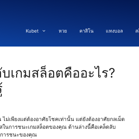
Kubet
หวย
คาสิโน
แทงบอล
ส
ลับเกมสล็อตคืออะไร?
้
ไม่เพียงแต่ต้องอาศัยโชคเท่านั้น แต่ยังต้องอาศัยกลเม็ด
อกาสในการชนะเกมสล็อตของคุณ ด้านล่างนี้คือเคล็ดลับ
สในการชนะของคุณ