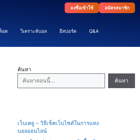
ลงชื่อเข้าใช้
สมัครสมาชิก
ล็อต
วิเคราะห์บอล
อีสปอร์ต
Q&A
ค้นหา
ค้นหา
เว็บเคยู – วิธีเช็คเว็บไซต์ในการแทง
บอลออนไลน์