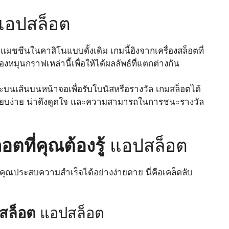
อปสล็อต
ชชีนในคาสิโนแบบดั้งเดิม เกมนี้อิงจากเครื่องสล็อตที่
งหมุนกราฟเหล่านี้เพื่อให้ได้ผลลัพธ์ที่แตกต่างกัน
นะบนเส้นบนหน้าจอเพื่อรับโบนัสหรือรางวัล เกมสล็อตได้
รียบง่าย น่าดึงดูดใจ และความสามารถในการชนะรางวัล
ตที่คุณต้องรู้
แอปสล็อต
คุณประสบความสำเร็จได้อย่างง่ายดาย นี่คือเคล็ดลับ
สล็อต
แอปสล็อต