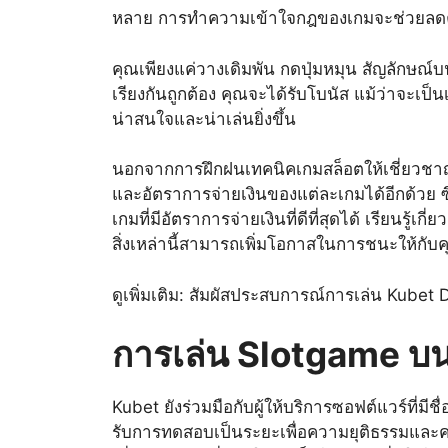
หลาย การทำความเข้าใจกฎของเกมจะช่วยลดคว
คุณเพียงแค่วางเดิมพัน กดปุ่มหมุน สัญลักษณ
เรียงกันถูกต้อง คุณจะได้รับโบนัส แม้ว่าจะเป็น
น่าสนใจและน่าเล่นยิ่งขึ้น
นอกจากการฝึกฝนเทคนิคเกมสล็อตให้เชี่ยวชาญ
และอัตราการจ่ายเงินของแต่ละเกมได้อีกด้วย
เกมที่มีอัตราการจ่ายเงินที่ดีที่สุดได้ เรียนรู้
สิ่งเหล่านี้สามารถเพิ่มโอกาสในการชนะให้กับค
ดูเพิ่มเติม: สัมผัสประสบการณ์การเล่น Kubet
การเล่น Slotgame บน
Kubet ยังร่วมมือกับผู้ให้บริการซอฟต์แวร์ที่มีช
รับการทดสอบเป็นระยะเพื่อความยุติธรรมและความสุ