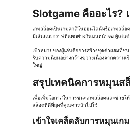
Slotgame คืออะไร?
แ
เกมสล็อตเป็นเกมคาสิโนออนไลน์หรือเกมสล็อตแม
มีเส้นและกราฟที่แตกต่างกันบนหน้าจอ ผู้เล่นต้อ
เป้าหมายของผู้เล่นคือการสร้างชุดค่าผสมที่ช
รับความนิยมอย่างกว้างขวางเนื่องจากความเ
ใหญ่
สรุปเทคนิคการหมุนสล็อ
เพื่อเพิ่มโอกาสในการชนะเกมสล็อตและช่วยให้
สล็อตที่ดีที่สุดที่คุณควรนำไปใช้
เข้าใจเคล็ดลับการหมุนเกม