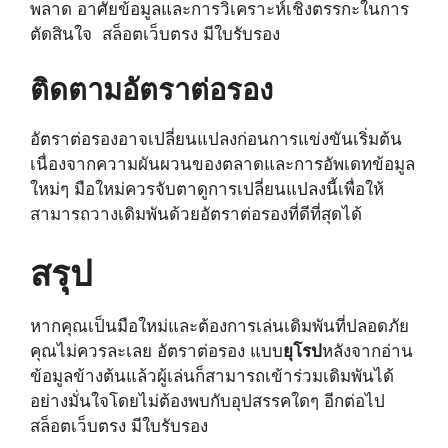
พลาด อาศัยข้อมูลและการวิเคราะห์เชิงตรรกะในการ
ตัดสินใจ สล็อตเว็บตรง มีใบรับรอง
ติดตามอัตราต่อรอง
อัตราต่อรองอาจเปลี่ยนแปลงก่อนการแข่งขันเริ่มต้น
เนื่องจากความผันผวนของตลาดและการอัพเดทข้อมูล
ใหม่ๆ มือใหม่ควรจับตาดูการเปลี่ยนแปลงนี้เพื่อให้
สามารถวางเดิมพันด้วยอัตราต่อรองที่ดีที่สุดได้
สรุป
หากคุณเป็นมือใหม่และต้องการเล่นเดิมพันที่ปลอดภัย
คุณไม่ควรละเลย อัตราต่อรอง แบบ
ยุโรป
หลังจากอ่าน
ข้อมูลข้างต้นแล้วผู้เล่นก็สามารถเข้าร่วมเดิมพันได้
อย่างมั่นใจโดยไม่ต้องพบกับอุปสรรคใดๆ อีกต่อไป
สล็อตเว็บตรง มีใบรับรอง