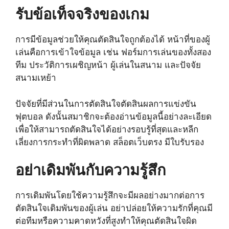
รับข้อเท็จจริงของเกม
การมีข้อมูลช่วยให้คุณตัดสินใจถูกต้องได้ หน้าที่ของผู้
เล่นคือการเข้าใจข้อมูล เช่น ฟอร์มการเล่นของทั้งสอง
ทีม ประวัติการเผชิญหน้า ผู้เล่นในสนาม และปัจจัย
สนามเหย้า
ปัจจัยที่มีส่วนในการตัดสินใจตัดสินผลการแข่งขัน
ฟุตบอล ดังนั้นสมาชิกจะต้องอ่านข้อมูลนี้อย่างละเอียด
เพื่อให้สามารถตัดสินใจได้อย่างรอบรู้ที่สุดและหลีก
เลี่ยงการกระทำที่ผิดพลาด สล็อตเว็บตรง มีใบรับรอง
อย่าเดิมพันกับความรู้สึก
การเดิมพันโดยใช้ความรู้สึกจะมีผลอย่างมากต่อการ
ตัดสินใจเดิมพันของผู้เล่น อย่าปล่อยให้ความรักที่คุณมี
ต่อทีมหรือความคาดหวังที่สูงทำให้คุณตัดสินใจผิด