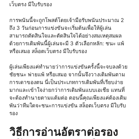
เว็บตรง มีใบรับรอง
การพนันนี้จะถูกโพสต์โดยเจ้ามือรับพนันประมาณ 2
ถึง 3 วันก่อนการแข่งขันจะเริ่มต้นเพื่อให้ผู้เล่น
สามารถตัดสินใจและตัดสินใจได้อย่างสมเหตุสมผล
ด้วยการเดิมพันนี้ผู้เล่นจะมี 3 ตัวเลือกหลัก: ชนะ แพ้
หรือเสมอ สล็อตเว็บตรง มีใบรับรอง
ผู้เล่นเพียงแค่ทำนายว่าการแข่งขันครั้งนี้จะจบลงด้วย
ชัยชนะ พ่ายแพ้ หรือเสมอ จากนั้นจึงวางเดิมพันตาม
การเดาของตน นี่เป็นประเภทการเดิมพันที่เรียบง่าย
มากและเข้าใจง่ายกว่าการเดิมพันแบบเอเชีย แทนที่
จะต้องทำนายตามแต้มต่อ ตอนนี้คุณเพียงแค่ต้องเดิม
พันว่าทีมใดจะชนะการแข่งขัน สล็อตเว็บตรง มีใบรับ
รอง
วิธีการอ่านอัตราต่อรอง