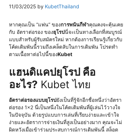
11/03/2025
by
KubetThailand
หากคุณเป็น “แฟน” ของ
การพนันกีฬา
คุณคงจะคุ้นเคย
กับ อัตราต่อรอง ของ
ยุโรป
นี่จะเป็นทางเลือกที่สมบูรณ์
แบบสำหรับผู้รับสมัครใหม่ หากต้องการเรียนรู้เกี่ยวกับ
โค้ดเดิมพันนี้รวมถึงเคล็ดลับในการเดิมพัน โปรดทำ
ตามเนื้อหาต่อไปนี้ของ
Kubet
แฮนดิแคปยุโรป คือ
อะไร?
Kubet ไทย
อัตราต่อรองแบบยุโรป
ยังเป็นที่รู้จักอีกชื่อหนึ่งว่าอัตรา
ต่อรอง 1×2 นี่เป็นหนึ่งในโค้ดเดิมพันที่ผู้เล่นไว้วางใจ
ในปัจจุบัน ด้วยรูปแบบการเล่นที่เรียบง่ายและเข้าใจ
ง่ายและอัตราการจ่ายเงินที่สูงเป็นอย่างมาก คุณจะไม่
ผิดหวังเมื่อเข้าร่วมประสบการณ์การเดิมพันนี้ สล็อต