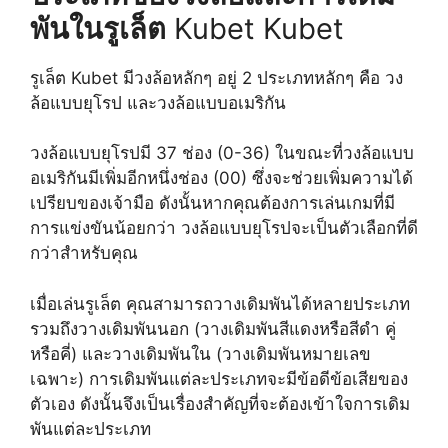
พันในรูเล็ต
Kubet Kubet
รูเล็ต Kubet มีวงล้อหลักๆ อยู่ 2 ประเภทหลักๆ คือ วง
ล้อแบบยุโรป และวงล้อแบบอเมริกัน
วงล้อแบบยุโรปมี 37 ช่อง (0-36) ในขณะที่วงล้อแบบ
อเมริกันมีเพิ่มอีกหนึ่งช่อง (00) ซึ่งจะช่วยเพิ่มความได้
เปรียบของเจ้ามือ ดังนั้นหากคุณต้องการเล่นเกมที่มี
การแข่งขันน้อยกว่า วงล้อแบบยุโรปจะเป็นตัวเลือกที่ดี
กว่าสำหรับคุณ
เมื่อเล่นรูเล็ต คุณสามารถวางเดิมพันได้หลายประเภท
รวมถึงวางเดิมพันนอก (วางเดิมพันสีแดงหรือสีดำ คู่
หรือคี่) และวางเดิมพันใน (วางเดิมพันหมายเลข
เฉพาะ) การเดิมพันแต่ละประเภทจะมีข้อดีข้อเสียของ
ตัวเอง ดังนั้นจึงเป็นเรื่องสำคัญที่จะต้องเข้าใจการเดิม
พันแต่ละประเภท