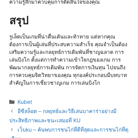
ความรู้สึกมาควบคุมการตัดสินใจของคุณ
สรุป
รูเล็ตเป็นเกมที่น่าตื่นเต้นและท้าทาย แต่หากคุณ
ต้องการเป็นผู้เล่นที่ประสบความสำเร็จ คุณจำเป็นต้อง
เสริมความรู้และกลยุทธ์การเดิมพันที่ชาญฉลาด การ
เล่นบิงโก ตั้งแต่การทำความเข้าใจกฎของเกม การ
พัฒนากลยุทธ์การเดิมพัน การจัดการเงินทุน ไปจนถึง
การควบคุมจิตวิทยาของคุณ ทุกองค์ประกอบมีบทบาท
สำคัญในการเชี่ยวชาญเกม การเล่นบิงโก
Categories
Kubet
อีซีสล็อต – กลยุทธ์และวิธีเล่นบาคาร่าอย่างมี
ประสิทธิภาพและชนะเสมอที่ KU
เว็บku – ค้นพบการชนไก่ที่ดีที่สุดและการชนไก่ที่ดุ