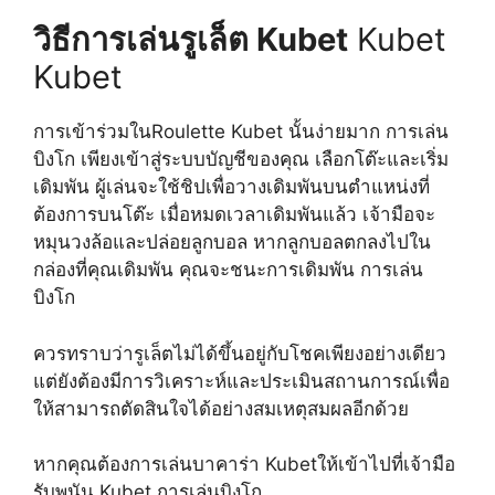
วิธีการเล่นรูเล็ต Kubet
Kubet
Kubet
การเข้าร่วมในRoulette Kubet นั้นง่ายมาก การเล่น
บิงโก เพียงเข้าสู่ระบบบัญชีของคุณ เลือกโต๊ะและเริ่ม
เดิมพัน ผู้เล่นจะใช้ชิปเพื่อวางเดิมพันบนตำแหน่งที่
ต้องการบนโต๊ะ เมื่อหมดเวลาเดิมพันแล้ว เจ้ามือจะ
หมุนวงล้อและปล่อยลูกบอล หากลูกบอลตกลงไปใน
กล่องที่คุณเดิมพัน คุณจะชนะการเดิมพัน การเล่น
บิงโก
ควรทราบว่ารูเล็ตไม่ได้ขึ้นอยู่กับโชคเพียงอย่างเดียว
แต่ยังต้องมีการวิเคราะห์และประเมินสถานการณ์เพื่อ
ให้สามารถตัดสินใจได้อย่างสมเหตุสมผลอีกด้วย
หากคุณต้องการเล่นบาคาร่า Kubetให้เข้าไปที่เจ้ามือ
รับพนัน Kubet การเล่นบิงโก