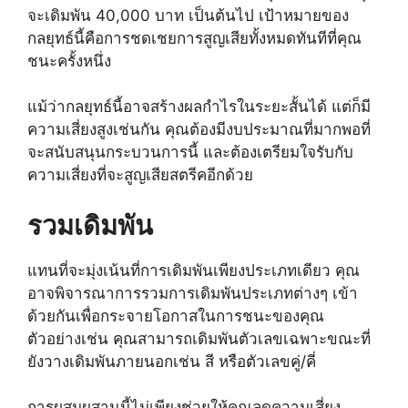
จะเดิมพัน 40,000 บาท เป็นต้นไป เป้าหมายของ
กลยุทธ์นี้คือการชดเชยการสูญเสียทั้งหมดทันทีที่คุณ
ชนะครั้งหนึ่ง
แม้ว่ากลยุทธ์นี้อาจสร้างผลกำไรในระยะสั้นได้ แต่ก็มี
ความเสี่ยงสูงเช่นกัน คุณต้องมีงบประมาณที่มากพอที่
จะสนับสนุนกระบวนการนี้ และต้องเตรียมใจรับกับ
ความเสี่ยงที่จะสูญเสียสตรีคอีกด้วย
รวมเดิมพัน
แทนที่จะมุ่งเน้นที่การเดิมพันเพียงประเภทเดียว คุณ
อาจพิจารณาการรวมการเดิมพันประเภทต่างๆ เข้า
ด้วยกันเพื่อกระจายโอกาสในการชนะของคุณ
ตัวอย่างเช่น คุณสามารถเดิมพันตัวเลขเฉพาะขณะที่
ยังวางเดิมพันภายนอกเช่น สี หรือตัวเลขคู่/คี่
การผสมผสานนี้ไม่เพียงช่วยให้คุณลดความเสี่ยง