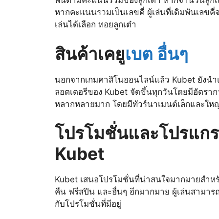
พันตามคะแนนรวมของลูกเต๋า หากจำนวนลูกเต๋าทั้
หากคะแนนรวมเป็นเลขคี่ ผู้เล่นที่เดิมพันเลขค
เล่นได้เลือก ทอยลูกเต๋า
สินค้
าเคยู
เบต อื่นๆ
นอกจากเกมคาสิโนออนไลน์แล้ว Kubet ยังนำเส
ลอตเตอรีของ Kubet จัดขึ้นทุกวันโดยมีอัตราก
หลากหลายมาก โดยมีทัวร์นาเมนต์เล็กและใหญ
โปรโมชั่นและโปรแกร
Kubet
Kubet เสนอโปรโมชั่นที่น่าสนใจมากมายสำหรับผ
คืน ฟรีสปิน และอื่นๆ อีกมากมาย ผู้เล่นสามารถ
กับโปรโมชั่นที่มีอยู่