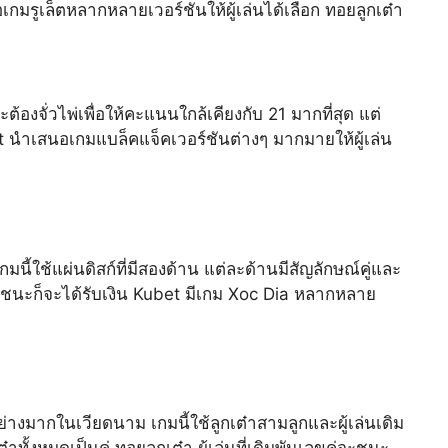
มรูเล็ตหลากหลายเวอร์ชันให้ผู้เล่นได้เลือก ทอยลูกเต๋า
ะต้องจั่วไพ่เพื่อให้คะแนนใกล้เคียงกับ 21 มากที่สุด แต่
 นำเสนอเกมแบล็คแจ็คเวอร์ชันต่างๆ มากมายให้ผู้เล่น
นี้ใช้แผ่นดิสก์ที่มีสองด้าน แต่ละด้านมีสัญลักษณ์คู่และ
นั้นชนะก็จะได้รับเงิน Kubet มีเกม Xoc Dia หลากหลาย
่างมากในเวียดนาม เกมนี้ใช้ลูกเต๋าสามลูกและผู้เล่นเดิม