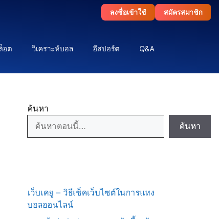
ลงชื่อเข้าใช้
สมัครสมาชิก
ล็อต
วิเคราะห์บอล
อีสปอร์ต
Q&A
ค้นหา
ค้นหา
เว็บเคยู – วิธีเช็คเว็บไซต์ในการแทง
บอลออนไลน์