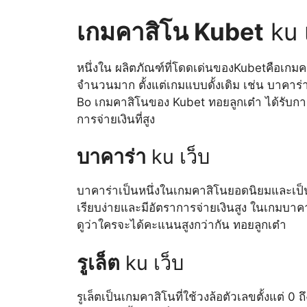
เกมคาสิโน Kubet
ku 
หนึ่งใน ผลิตภัณฑ์ที่โดดเด่นของKubetคือเกม
จำนวนมาก ตั้งแต่เกมแบบดั้งเดิม เช่น บาคาร่า
Bo เกมคาสิโนของ Kubet ทอยลูกเต๋า ได้รับกา
การจ่ายเงินที่สูง
บาคาร่า
ku เว็บ
บาคาร่าเป็นหนึ่งในเกมคาสิโนยอดนิยมและเป็นท
เรียบง่ายและมีอัตราการจ่ายเงินสูง ในเกมบาคาร่าผ
ดูว่าใครจะได้คะแนนสูงกว่ากัน ทอยลูกเต๋า
รูเล็ต
ku เว็บ
รูเล็ตเป็นเกมคาสิโนที่ใช้วงล้อตัวเลขตั้งแต่ 0