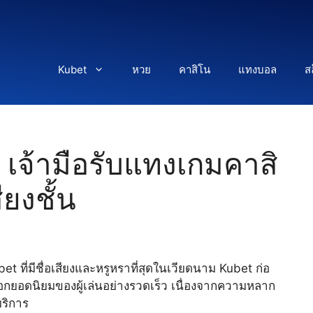
Kubet
หวย
คาสิโน
แทงบอล
ส
 เจ้ามือรับแทงเกมคาสิ
ียงชั้น
t ที่มีชื่อเสียงและหรูหราที่สุดในเวียดนาม Kubet ก่อ
ลือกยอดนิยมของผู้เล่นอย่างรวดเร็ว เนื่องจากความหลาก
ริการ