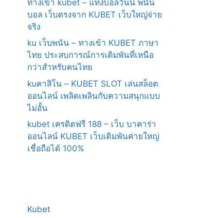
ทางเข้า kubet – แทงบอลวันนี้ พนัน
บอล เว็บตรงจาก KUBET เว็บใหญ่จ่าย
จริง
ku เว็บพนัน – ทางเข้า KUBET ภาษา
ไทย ประสบการณ์การเดิมพันที่เหนือ
กว่าสำหรับคนไทย
kuคาสิโน – KUBET SLOT เล่นสล็อต
ออนไลน์ เพลิดเพลินกับความสนุกแบบ
ไม่อั้น
kubet เครดิตฟรี 188 – เว็บ บาคาร่า
ออนไลน์ KUBET เว็บเดิมพันค่ายใหญ่
เชื่อถือได้ 100%
Kubet