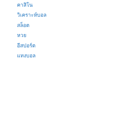
คาสิโน
วิเคราะห์บอล
สล็อต
หวย
อีสปอร์ต
แทงบอล