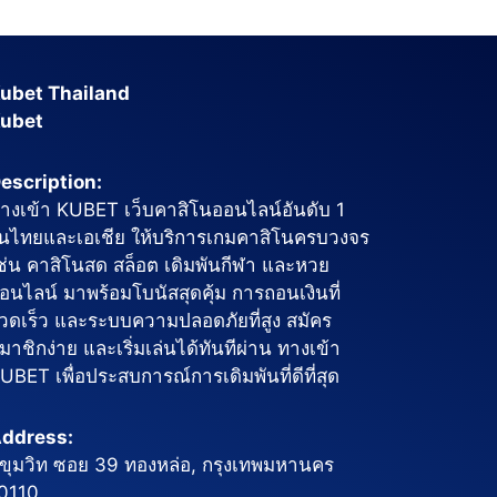
ubet Thailand
ubet
escription:
างเข้า KUBET เว็บคาสิโนออนไลน์อันดับ 1
นไทยและเอเชีย ให้บริการเกมคาสิโนครบวงจร
ช่น คาสิโนสด สล็อต เดิมพันกีฬา และหวย
อนไลน์ มาพร้อมโบนัสสุดคุ้ม การถอนเงินที่
วดเร็ว และระบบความปลอดภัยที่สูง สมัคร
มาชิกง่าย และเริ่มเล่นได้ทันทีผ่าน ทางเข้า
UBET เพื่อประสบการณ์การเดิมพันที่ดีที่สุด
ddress:
ุขุมวิท ซอย 39 ทองหล่อ, กรุงเทพมหานคร
0110