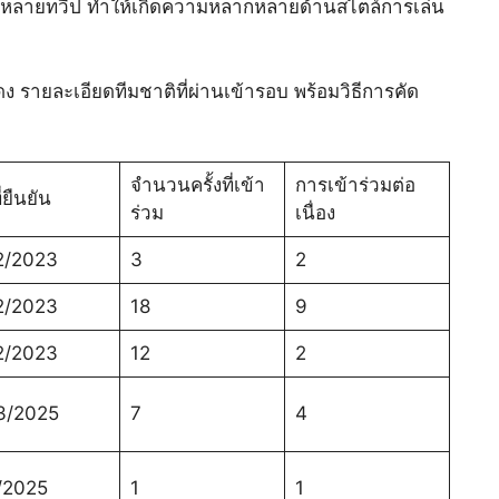
จากหลายทวีป ทำให้เกิดความหลากหลายด้านสไตล์การเล่น
ดง รายละเอียดทีมชาติที่ผ่านเข้ารอบ พร้อมวิธีการคัด
จำนวนครั้งที่เข้า
การเข้าร่วมต่อ
ี่ยืนยัน
ร่วม
เนื่อง
2/2023
3
2
2/2023
18
9
2/2023
12
2
3/2025
7
4
/2025
1
1