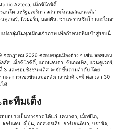
tadio Azteca, เม็กซิโกซิตี้
ตรอนโต สหรัฐอเมริกาลงสนามในลอสแอนเจลิส
นคูเวอร์, นิวยอร์ก, บอสตัน, ซานฟรานซิสโก และไมอา
่งกลุ่มในทุกเมืองเจ้าภาพ เพื่อกำหนดทีมเข้าสู่รอบน็
ง 19 กรกฎาคม 2026 ครอบคลุมเมืองต่าง ๆ เช่น ลอสแอน
ดัลลัส, เม็กซิโกซิตี้, แอตแลนตา, ซีแอตเทิล, แวนคูเวอร์,
่ 3 และรอบชิงชนะเลิศ จะจัดขึ้นตามลำดับ โดย
ากผลการแข่งขันเสมอหลังเวลาปกติ จะมี ต่อเวลา 30
ะได้
และทีมเต็ง
้ารอบอย่างเป็นทางการ ได้แก่ แคนาดา, เม็กซิโก,
, จอร์แดน, ญี่ปุ่น, ออสเตรเลีย, อาร์เจนตินา, บราซิล,