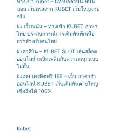
ทางเข้า kubet – แทงบอลวันนี้ พนัน
บอล เว็บตรงจาก KUBET เว็บใหญ่จ่าย
จริง
ku เว็บพนัน – ทางเข้า KUBET ภาษา
ไทย ประสบการณ์การเดิมพันที่เหนือ
กว่าสำหรับคนไทย
kuคาสิโน – KUBET SLOT เล่นสล็อต
ออนไลน์ เพลิดเพลินกับความสนุกแบบ
ไม่อั้น
kubet เครดิตฟรี 188 – เว็บ บาคาร่า
ออนไลน์ KUBET เว็บเดิมพันค่ายใหญ่
เชื่อถือได้ 100%
Kubet