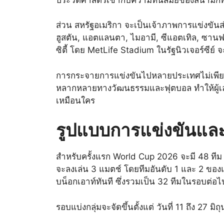
ส่วน สหรัฐอเมริกา จะเป็นเจ้าภาพการแข่งขันส่
ฮูสตัน, แอตแลนตา, ไมอามี, ซีแอตเทิล, ซานฟ
ซิตี้ โดย MetLife Stadium ในรัฐนิวเจอร์ซีย
การกระจายการแข่งขันไปหลายประเทศไม่เพียงช่ว
หลากหลายทางวัฒนธรรมและฟุตบอล ทำให้ผู้เล
เหมือนใคร
รูปแบบการแข่งขันแล
สำหรับครั้งแรก World Cup 2026 จะมี 48 ทีม แบ
จะลงเล่น 3 แมตช์ โดยทีมอันดับ 1 และ 2 ของแต่ล
บน็อกเอาท์ทันที ซึ่งรวมเป็น 32 ทีมในรอบต่อไ
รอบแบ่งกลุ่มจะจัดขึ้นตั้งแต่ วันที่ 11 ถึง 2