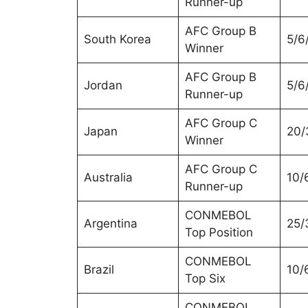
Runner-up
AFC Group B
South Korea
5/6
Winner
AFC Group B
Jordan
5/6
Runner-up
AFC Group C
Japan
20/
Winner
AFC Group C
Australia
10/
Runner-up
CONMEBOL
Argentina
25/
Top Position
CONMEBOL
Brazil
10/
Top Six
CONMEBOL