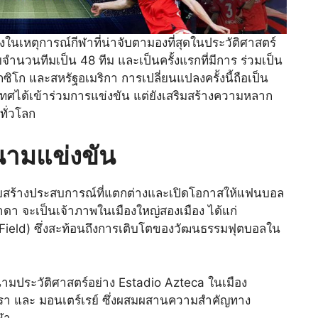
ในเหตุการณ์กีฬาที่น่าจับตามองที่สุดในประวัติศาสตร์
ยจำนวนทีมเป็น 48 ทีม และเป็นครั้งแรกที่มีการ ร่วมเป็น
ิโก และสหรัฐอเมริกา การเปลี่ยนแปลงครั้งนี้ถือเป็น
ะเทศได้เข้าร่วมการแข่งขัน แต่ยังเสริมสร้างความหลาก
ั่วโลก
ามแข่งขัน
สร้างประสบการณ์ที่แตกต่างและเปิดโอกาสให้แฟนบอล
า จะเป็นเจ้าภาพในเมืองใหญ่สองเมือง ได้แก่
Field) ซึ่งสะท้อนถึงการเติบโตของวัฒนธรรมฟุตบอลใน
ยสนามประวัติศาสตร์อย่าง Estadio Azteca ในเมือง
าฮารา และ มอนเตร์เรย์ ซึ่งผสมผสานความสำคัญทาง
ฬา