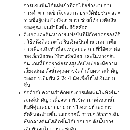
การแข่งขันได้แม่นยำที่สุดได้อย่างง่ายดาย
การทำความเข้าใจผลงาน ประวัติชัยชนะ และ
รายชื่อผู้เล่นตัวจริงสามารถช่วยให้การตัดสิน
ของคุณแม่นยำยิ่งขึ้น อีซี่สล๊อต
สังเกตและค้นหาการแข่งขันที่มีอัตราต่อรองที่ดี
: วิธีหนึ่งที่คุณจะได้รับเงินเป็นจำนวนมากคือ
การเลือกเดิมพันที่สมเหตุสมผล เกมที่มีอัตราต่อ
รองเล็กน้อยจะให้รางวัลน้อย และในทางกลับ
กัน เกมที่มีอัตราต่อรองสูงเกินไปมักจะมีความ
เสี่ยงเสมอ ดังนั้นคุณควรจัดลำดับความสำคัญ
ของการเดิมพัน 2 ถึง 4 นัดเพื่อให้ได้เงินมาก
ขึ้น
จัดลำดับความสำคัญของการเดิมพันในทัวร์นา
เมนท์สำคัญ : เนื่องจากทัวร์นาเมนต์เหล่านี้มี
ทีมที่คุ้นเคยมากมาย การวิเคราะห์และการ
ตัดสินจะง่ายขึ้น นอกจากนี้ การยกเลิกการเดิม
พันกลางคันยังเกิดขึ้นได้ยากมาก ดังนั้นการ
เดิมพันจะไม่ถูกหยุดชะงัก