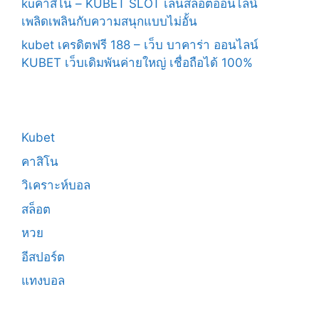
kuคาสิโน – KUBET SLOT เล่นสล็อตออนไลน์
เพลิดเพลินกับความสนุกแบบไม่อั้น
kubet เครดิตฟรี 188 – เว็บ บาคาร่า ออนไลน์
KUBET เว็บเดิมพันค่ายใหญ่ เชื่อถือได้ 100%
Kubet
คาสิโน
วิเคราะห์บอล
สล็อต
หวย
อีสปอร์ต
แทงบอล