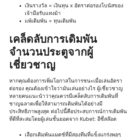
เงินรางวัล = เงินทุน x อัตราต่อรองโบนัสของ
เจ้ามือรับแทงม้า
แพ้เดิมพัน = ทุนเดิมพัน
เคล็ดลับการเดิมพัน
จำนวนประตูจากผู้
เชี่ยวชาญ
หากคุณต้องการเพิ่มโอกาสในการชนะเมื่อเล่นอัตรา
ต่อรอง คุณต้องเข้าใจว่ามันเล่นอย่างไร ผู้เชี่ยวชาญ
หลายคนแนะนำว่าคุณควรมีเคล็ดลับการเดิมพันที่
ชาญฉลาดเพื่อให้สามารถเดิมพันได้อย่างมี
ประสิทธิภาพสูงสุด ต่อไปนี้คือประสบการณ์การเดิมพัน
ที่ดีที่สะสมโดยผู้เล่นชั้นยอดจาก Kubet: อีซี่สล๊อต
เลือกเดิมพันแมตช์ที่มีสองทีมที่แข็งแกร่งพอๆ