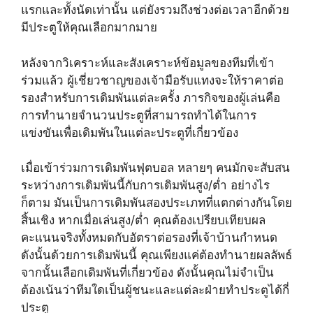
แรกและทั้งนัดเท่านั้น แต่ยังรวมถึงช่วงต่อเวลาอีกด้วย
มีประตูให้คุณเลือกมากมาย
หลังจากวิเคราะห์และสังเคราะห์ข้อมูลของทีมที่เข้า
ร่วมแล้ว ผู้เชี่ยวชาญของเจ้ามือรับแทงจะให้ราคาต่อ
รองสำหรับการเดิมพันแต่ละครั้ง ภารกิจของผู้เล่นคือ
การทำนายจำนวนประตูที่สามารถทำได้ในการ
แข่งขันเพื่อเดิมพันในแต่ละประตูที่เกี่ยวข้อง
เมื่อเข้าร่วมการเดิมพันฟุตบอล หลายๆ คนมักจะสับสน
ระหว่างการเดิมพันนี้กับการเดิมพันสูง/ต่ำ อย่างไร
ก็ตาม มันเป็นการเดิมพันสองประเภทที่แตกต่างกันโดย
สิ้นเชิง หากเมื่อเล่นสูง/ต่ำ คุณต้องเปรียบเทียบผล
คะแนนจริงทั้งหมดกับอัตราต่อรองที่เจ้าบ้านกำหนด
ดังนั้นด้วยการเดิมพันนี้ คุณเพียงแค่ต้องทำนายผลลัพธ์
จากนั้นเลือกเดิมพันที่เกี่ยวข้อง ดังนั้นคุณไม่จำเป็น
ต้องเน้นว่าทีมใดเป็นผู้ชนะและแต่ละฝ่ายทำประตูได้กี่
ประตู