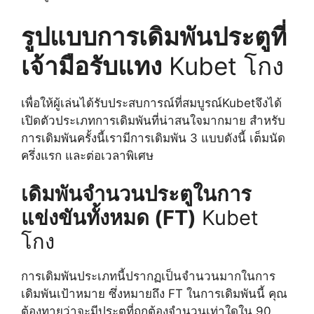
รูปแบบการเดิมพันประตูที่
เจ้ามือรับแทง
Kubet โกง
เพื่อให้ผู้เล่นได้รับประสบการณ์ที่สมบูรณ์Kubetจึงได้
เปิดตัวประเภทการเดิมพันที่น่าสนใจมากมาย สำหรับ
การเดิมพันครั้งนี้เรามีการเดิมพัน 3 แบบดังนี้ เต็มนัด
ครึ่งแรก และต่อเวลาพิเศษ
เดิมพันจำนวนประตูในการ
แข่งขันทั้งหมด (FT)
Kubet
โกง
การเดิมพันประเภทนี้ปรากฏเป็นจำนวนมากในการ
เดิมพันเป้าหมาย ซึ่งหมายถึง FT ในการเดิมพันนี้ คุณ
ต้องทายว่าจะมีประตูที่ถูกต้องจำนวนเท่าใดใน 90