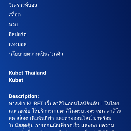
วิเคราะห์บอล
สล็อต
หวย
อีสปอร์ต
แทงบอล
นโยบายความเป็นส่วนตัว
Kubet Thailand
Kubet
Description:
ทางเข้า KUBET เว็บคาสิโนออนไลน์อันดับ 1 ในไทย
และเอเชีย ให้บริการเกมคาสิโนครบวงจร เช่น คาสิโน
สด สล็อต เดิมพันกีฬา และหวยออนไลน์ มาพร้อม
โบนัสสุดคุ้ม การถอนเงินที่รวดเร็ว และระบบความ