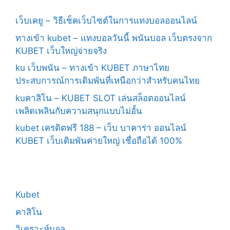
เว็บเคยู – วิธีเช็คเว็บไซต์ในการแทงบอลออนไลน์
ทางเข้า kubet – แทงบอลวันนี้ พนันบอล เว็บตรงจาก
KUBET เว็บใหญ่จ่ายจริง
ku เว็บพนัน – ทางเข้า KUBET ภาษาไทย
ประสบการณ์การเดิมพันที่เหนือกว่าสำหรับคนไทย
kuคาสิโน – KUBET SLOT เล่นสล็อตออนไลน์
เพลิดเพลินกับความสนุกแบบไม่อั้น
kubet เครดิตฟรี 188 – เว็บ บาคาร่า ออนไลน์
KUBET เว็บเดิมพันค่ายใหญ่ เชื่อถือได้ 100%
Kubet
คาสิโน
วิเคราะห์บอล