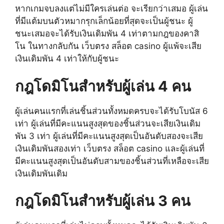
หากเกมจบลงแต่ไม่มีใครเล่นต่อ จะเรียกว่าเสมอ ผู้เล่น
ที่มีแต้มบนตัวหมากรุกเล็กน้อยที่สุดจะเป็นผู้ชนะ ผู้
ชนะเสมอจะได้รับเงินเดิมพัน 4 เท่าตามกฎของคาสิ
โน ในทางกลับกัน เว็บตรง สล็อต casino ผู้แพ้จะเสีย
เงินเดิมพัน 4 เท่าให้กับผู้ชนะ
กฎโดมิโนสำหรับผู้เล่น 4 คน
ผู้เล่นคนแรกที่เล่นชิ้นส่วนทั้งหมดครบจะได้รับโบนัส 6
เท่า ผู้เล่นที่มีคะแนนสูงสุดของชิ้นส่วนจะเสียเงินเดิม
พัน 3 เท่า ผู้เล่นที่มีคะแนนสูงสุดเป็นอันดับสองจะเสีย
เงินเดิมพันสองเท่า เว็บตรง สล็อต casino และผู้เล่นที่
มีคะแนนสูงสุดเป็นอันดับสามของชิ้นส่วนที่เหลือจะเสีย
เงินเดิมพันเดิม
กฎโดมิโนสำหรับผู้เล่น 3 คน