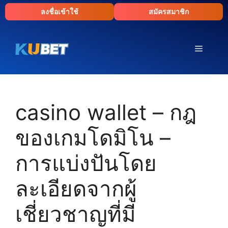
Skip
ลงชื่อเข้าใช้
สมัครสมาชิก
to
content
Menu
casino wallet – กฎ
ของเกมโดมิโน –
การแบ่งปันโดย
ละเอียดจากผู้
เชี่ยวชาญที่มี