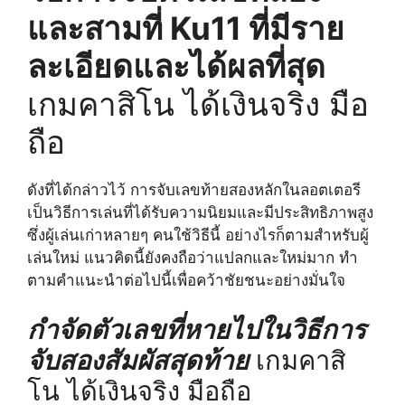
และสามที่ Ku11 ที่มีราย
ละเอียดและได้ผลที่สุด
เกมคาสิโน ได้เงินจริง มือ
ถือ
ดังที่ได้กล่าวไว้ การจับเลขท้ายสองหลักในลอตเตอรี
เป็นวิธีการเล่นที่ได้รับความนิยมและมีประสิทธิภาพสูง
ซึ่งผู้เล่นเก่าหลายๆ คนใช้วิธีนี้ อย่างไรก็ตามสำหรับผู้
เล่นใหม่ แนวคิดนี้ยังคงถือว่าแปลกและใหม่มาก ทำ
ตามคำแนะนำต่อไปนี้เพื่อคว้าชัยชนะอย่างมั่นใจ
กำจัดตัวเลขที่หายไปในวิธีการ
จับสองสัมผัสสุดท้าย
เกมคาสิ
โน ได้เงินจริง มือถือ