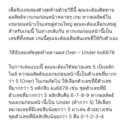
เพื่อจับเลขสองตัวสุดท้ายด้วยวิธีนี้ คุณจะต้องติดตาม
ผลลัพธ์จากเกมก่อนหน้าหลายๆ เกม หากผลลัพธ์ใน
เกมก่อนหน้าเป็นเลขคู่ส่วนใหญ่ คุณจะต้องเลือกเลขคู่
สำหรับเกมนี้ ในทางกลับกัน หากเกมก่อนหน้านี้เป็น
เลขคี่ทั้งหมด เกมนี้คุณจะต้องเดิมพันเลขคี่ให้กับตัวเอง
วิธีจับสองทัชสุดท้ายตามผล Over – Under
ku6678
ในการเล่นแบบนี้ คุณจะต้องใช้หมายเลข 5 เป็นหลัก
ไมล์ หากผลลัพธ์ของเกมก่อนหน้านี้เป็นตัวเลขที่มากก
ว่า 5 (Over) ในเกมถัดไป ให้เลือกตัวเลขที่มีตัวเลข
ที่มากกว่า 5 หลักสิบ ku6678 เช่น ชุดตัวเลขที่มี
ตัวเลขที่มากกว่า 5 หลักสิบคือ 6-7-8-9 หากผลลัพธ์
ของเกมก่อนหน้านี้เป็น Under (ต่ำกว่า 5) ให้เลือก
หมายเลขที่มีเลขสิบน้อยกว่า 5 มาเล่น ตัวอย่างเช่น
ชุดตัวเลขที่มีหลักสิบน้อยกว่า 5 คือ 0-1-2-3-4