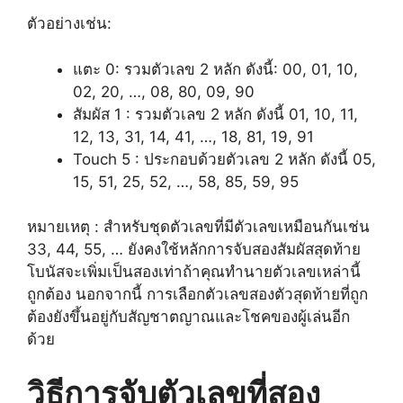
ตัวอย่างเช่น:
แตะ 0: รวมตัวเลข 2 หลัก ดังนี้: 00, 01, 10,
02, 20, …, 08, 80, 09, 90
สัมผัส 1 : รวมตัวเลข 2 หลัก ดังนี้ 01, 10, 11,
12, 13, 31, 14, 41, …, 18, 81, 19, 91
Touch 5 : ประกอบด้วยตัวเลข 2 หลัก ดังนี้ 05,
15, 51, 25, 52, …, 58, 85, 59, 95
หมายเหตุ : สำหรับชุดตัวเลขที่มีตัวเลขเหมือนกันเช่น
33, 44, 55, … ยังคงใช้หลักการจับสองสัมผัสสุดท้าย
โบนัสจะเพิ่มเป็นสองเท่าถ้าคุณทำนายตัวเลขเหล่านี้
ถูกต้อง นอกจากนี้ การเลือกตัวเลขสองตัวสุดท้ายที่ถูก
ต้องยังขึ้นอยู่กับสัญชาตญาณและโชคของผู้เล่นอีก
ด้วย
วิธีการจับตัวเลขที่สอง