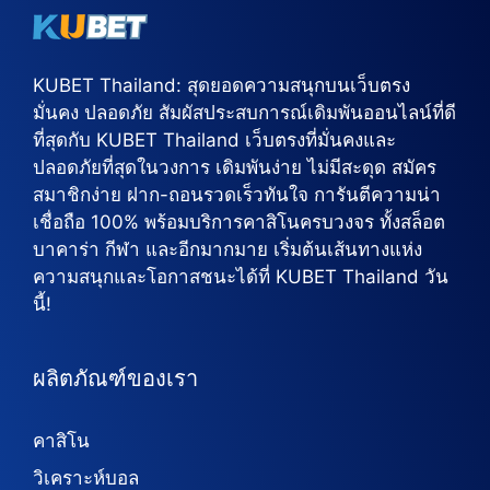
KUBET Thailand: สุดยอดความสนุกบนเว็บตรง
มั่นคง ปลอดภัย สัมผัสประสบการณ์เดิมพันออนไลน์ที่ดี
ที่สุดกับ KUBET Thailand เว็บตรงที่มั่นคงและ
ปลอดภัยที่สุดในวงการ เดิมพันง่าย ไม่มีสะดุด สมัคร
สมาชิกง่าย ฝาก-ถอนรวดเร็วทันใจ การันตีความน่า
เชื่อถือ 100% พร้อมบริการคาสิโนครบวงจร ทั้งสล็อต
บาคาร่า กีฬา และอีกมากมาย เริ่มต้นเส้นทางแห่ง
ความสนุกและโอกาสชนะได้ที่ KUBET Thailand วัน
นี้!
ผลิตภัณฑ์ของเรา
คาสิโน
วิเคราะห์บอล