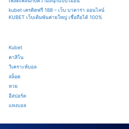
เพลิดเพลินกับความสนุกแบบไม่อั้น
kubet เครดิตฟรี 188 – เว็บ บาคาร่า ออนไลน์
KUBET เว็บเดิมพันค่ายใหญ่ เชื่อถือได้ 100%
Kubet
คาสิโน
วิเคราะห์บอล
สล็อต
หวย
อีสปอร์ต
แทงบอล