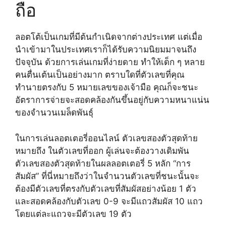
ถือ
ลอตโต้เป็นเกมที่มีต้นกำเนิดจากต่างประเทศ แต่เมื่อ
นำเข้ามาในประเทศเราก็ได้รับความนิยมมาจนถึง
ปัจจุบัน ด้วยการเล่นเกมที่ง่ายดาย ทำให้เด็ก ๆ หลาย
คนตื่นเต้นเป็นอย่างมาก ตราบใดที่ตัวเลขที่คุณ
ทำนายตรงกับ 5 หมายเลขของเจ้ามือ คุณก็จะชนะ
อัตราการจ่ายจะสอดคล้องกันขึ้นอยู่กับความหนาแน่น
ของจำนวนเมล็ดพันธุ์
ในการเล่นลอตเตอรี่ออนไลน์ ตัวเลขสองตัวสุดท้าย
หมายถึง ในตัวเลขที่ออก ผู้เล่นจะต้องวางเดิมพัน
ตัวเลขสองตัวสุดท้ายในผลลอตเตอรี่ 5 หลัก “การ
สัมผัส” ที่นี่หมายถึงว่าในจำนวนตัวเลขที่ชนะนั้นจะ
ต้องมีตัวเลขที่ตรงกับตัวเลขที่สัมผัสอย่างน้อย 1 ตัว
และสอดคล้องกับตัวเลข 0-9 จะมีแถวสัมผัส 10 แถว
โดยแต่ละแถวจะมีตัวเลข 19 ตัว