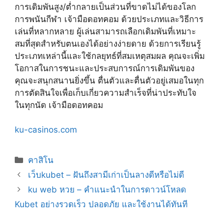
การเดิมพันสูง/ต่ำกลายเป็นส่วนที่ขาดไม่ได้ของโลก
การพนันกีฬา เจ้ามือดอทคอม ด้วยประเภทและวิธีการ
เล่นที่หลากหลาย ผู้เล่นสามารถเลือกเดิมพันที่เหมาะ
สมที่สุดสำหรับตนเองได้อย่างง่ายดาย ด้วยการเรียนรู้
ประเภทเหล่านี้และใช้กลยุทธ์ที่สมเหตุสมผล คุณจะเพิ่ม
โอกาสในการชนะและประสบการณ์การเดิมพันของ
คุณจะสนุกสนานยิ่งขึ้น ตื่นตัวและตื่นตัวอยู่เสมอในทุก
การตัดสินใจเพื่อเก็บเกี่ยวความสำเร็จที่น่าประทับใจ
ในทุกนัด เจ้ามือดอทคอม
ku-casinos.com
Categories
คาสิโน
เว็บkubet – ฝันถึงสามีเก่าเป็นลางดีหรือไม่ดี
ku web หวย – คำแนะนำในการดาวน์โหลด
Kubet อย่างรวดเร็ว ปลอดภัย และใช้งานได้ทันที