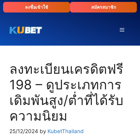
Skip
ลงชื่อเข้าใช้
สมัครสมาชิก
to
content
Menu
ลงทะเบียนเครดิตฟรี
198 – ดูประเภทการ
เดิมพันสูง/ต่ำที่ได้รับ
ความนิยม
25/12/2024
by
KubetThailand