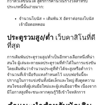
กว่าตัวเลขนั้นได้ สูตรการคำนวณรางวัลสำหรับ
ประเภทนี้นั้นง่ายมาก:
จำนวนโบนัส = เดิมพัน X อัตราต่อรองโบนัส
เจ้ามือดอทคอม
ประตูรวมสูง/ต่ำ
เว็บคาสิโนที่ดี
ที่สุด
การเดิมพันประตูรวมสูง/ต่ำเป็นอีกทางเลือกหนึ่งที่น่า
สนใจ ผู้เล่นจะทายผลประตูรวมที่ทำได้ในการแข่งขัน
โดยเดิมพันว่าจำนวนประตูที่ทำได้จะสูงหรือต่ำกว่า
จำนวนที่เจ้ามือรับแทงกำหนดไว้ แบบฟอร์มนี้จะ
ปรากฏในการแข่งขันทั้งนัดเล็กและใหญ่ ดึงดูดความ
สนใจของทั้งผู้เล่นมือใหม่และผู้เล่นมืออาชีพ เนื่องจาก
มีโอกาสสูงที่จะชนะหากคุณรู้วิธีเข้าใจหลักการ