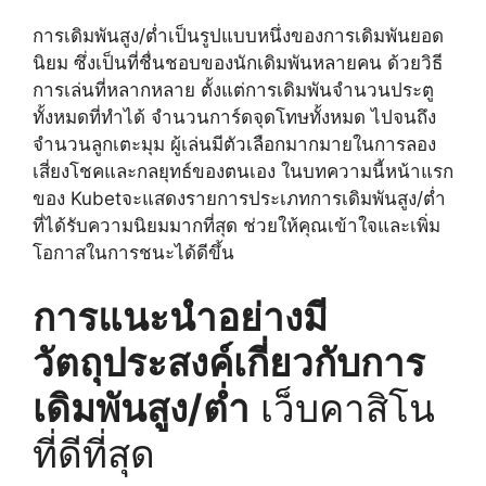
การเดิมพันสูง/ต่ำเป็นรูปแบบหนึ่งของการเดิมพันยอด
นิยม ซึ่งเป็นที่ชื่นชอบของนักเดิมพันหลายคน ด้วยวิธี
การเล่นที่หลากหลาย ตั้งแต่การเดิมพันจำนวนประตู
ทั้งหมดที่ทำได้ จำนวนการ์ดจุดโทษทั้งหมด ไปจนถึง
จำนวนลูกเตะมุม ผู้เล่นมีตัวเลือกมากมายในการลอง
เสี่ยงโชคและกลยุทธ์ของตนเอง ในบทความนี้หน้าแรก
ของ Kubetจะแสดงรายการประเภทการเดิมพันสูง/ต่ำ
ที่ได้รับความนิยมมากที่สุด ช่วยให้คุณเข้าใจและเพิ่ม
โอกาสในการชนะได้ดีขึ้น
การแนะนำอย่างมี
วัตถุประสงค์เกี่ยวกับการ
เดิมพันสูง/ต่ำ
เว็บคาสิโน
ที่ดีที่สุด