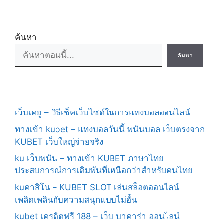
ค้นหา
ค้นหา
เว็บเคยู – วิธีเช็คเว็บไซต์ในการแทงบอลออนไลน์
ทางเข้า kubet – แทงบอลวันนี้ พนันบอล เว็บตรงจาก
KUBET เว็บใหญ่จ่ายจริง
ku เว็บพนัน – ทางเข้า KUBET ภาษาไทย
ประสบการณ์การเดิมพันที่เหนือกว่าสำหรับคนไทย
kuคาสิโน – KUBET SLOT เล่นสล็อตออนไลน์
เพลิดเพลินกับความสนุกแบบไม่อั้น
kubet เครดิตฟรี 188 – เว็บ บาคาร่า ออนไลน์