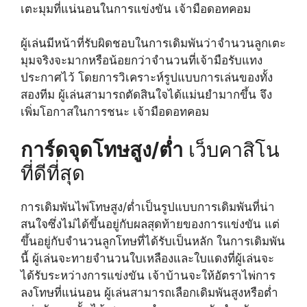
เตะมุมที่แน่นอนในการแข่งขัน เจ้ามือดอทคอม
ผู้เล่นมีหน้าที่รับผิดชอบในการเดิมพันว่าจำนวนลูกเตะ
มุมจริงจะมากหรือน้อยกว่าจำนวนที่เจ้ามือรับแทง
ประกาศไว้ โดยการวิเคราะห์รูปแบบการเล่นของทั้ง
สองทีม ผู้เล่นสามารถตัดสินใจได้แม่นยำมากขึ้น จึง
เพิ่มโอกาสในการชนะ เจ้ามือดอทคอม
การ์ดจุดโทษสูง/ต่ำ
เว็บคาสิโน
ที่ดีที่สุด
การเดิมพันไพ่โทษสูง/ต่ำเป็นรูปแบบการเดิมพันที่น่า
สนใจซึ่งไม่ได้ขึ้นอยู่กับผลสุดท้ายของการแข่งขัน แต่
ขึ้นอยู่กับจำนวนลูกโทษที่ได้รับเป็นหลัก ในการเดิมพัน
นี้ ผู้เล่นจะทายจำนวนใบเหลืองและใบแดงที่ผู้เล่นจะ
ได้รับระหว่างการแข่งขัน เจ้าบ้านจะให้อัตราไพ่การ
ลงโทษที่แน่นอน ผู้เล่นสามารถเลือกเดิมพันสูงหรือต่ำ