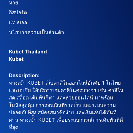
หวย
อีสปอร์ต
แทงบอล
นโยบายความเป็นส่วนตัว
Kubet Thailand
Kubet
Description:
ทางเข้า KUBET เว็บคาสิโนออนไลน์อันดับ 1 ในไทย
และเอเชีย ให้บริการเกมคาสิโนครบวงจร เช่น คาสิโน
สด สล็อต เดิมพันกีฬา และหวยออนไลน์ มาพร้อม
โบนัสสุดคุ้ม การถอนเงินที่รวดเร็ว และระบบความ
ปลอดภัยที่สูง สมัครสมาชิกง่าย และเริ่มเล่นได้ทันที
ผ่าน ทางเข้า KUBET เพื่อประสบการณ์การเดิมพันที่ดี
ที่สุด