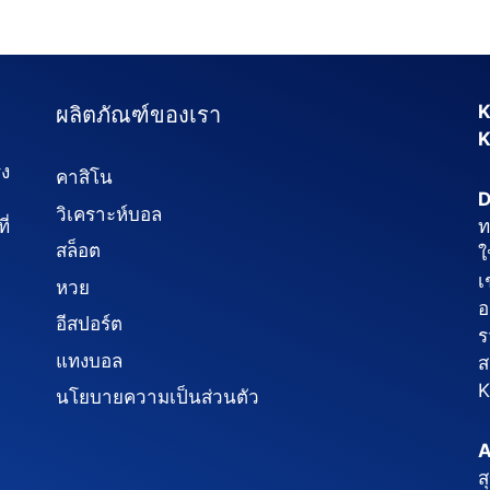
K
ผลิตภัณฑ์ของเรา
K
รง
คาสิโน
D
วิเคราะห์บอล
ี่
ท
สล็อต
ใ
เ
หวย
อ
อีสปอร์ต
า
ร
แทงบอล
ส
K
นโยบายความเป็นส่วนตัว
A
ส