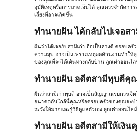
อุบัติเหตุหรือการบาดเจ็บได้ คุณควรจำกัดการ
เสี่ยงที่อาจเกิดขึ้น
ทำนายฝัน ได้กลับไปเจอสาม
ฝันว่าได้เจอกับสามีเก่า ถือเป็นลางดี ครอบค
ความสุข อาจเป็นเพราะเหตุผลด้านงานทำให้คุณไ
ของคุณที่จะได้เดินทางกลับบ้าน ลูกเต๋าออนไล
ทำนายฝัน อดีตสามีทุบตีคุ
ฝันว่าสามีเก่าทุบตี อาจเป็นสัญญาณรบกวนจิต
อนาคตอันใกล้นี้คุณหรือครอบครัวของคุณจะป่ว
ระวังให้มากและรู้วิธีดูแลตัวเอง ลูกเต๋าออนไลน
ทำนายฝัน อดีตสามีให้เงิน