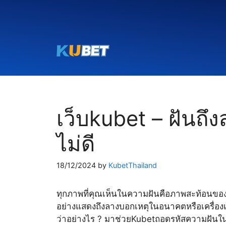
Skip
to
content
เว็บkubet – ฝันถึง
ไม่ดี
18/12/2024
by
KubetThailand
ทุกภาพที่คุณเห็นในความฝันคือภาพสะท้อนขอ
อย่างแสดงถึงลางบอกเหตุในอนาคตหรือเครื่องเ
ว่าอย่างไร ? มาช่วยKubetถอดรหัสความฝันในบ