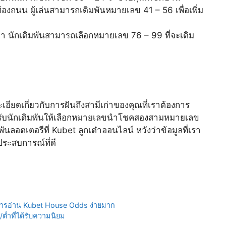
้องถนน ผู้เล่นสามารถเดิมพันหมายเลข 41 – 56 เพื่อเพิ่ม
ก่า นักเดิมพันสามารถเลือกหมายเลข 76 – 99 ที่จะเดิม
ยดเกี่ยวกับการฝันถึงสามีเก่าของคุณที่เราต้องการ
ำหรับนักเดิมพันให้เลือกหมายเลขนำโชคสองสามหมายเลข
พันลอตเตอรีที่ Kubet ลูกเต๋าออนไลน์ หวังว่าข้อมูลที่เรา
ประสบการณ์ที่ดี
ีการอ่าน Kubet House Odds ง่ายมาก
ต่ำที่ได้รับความนิยม