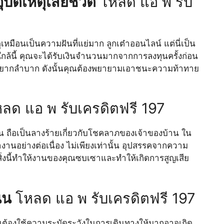
ติเหตุเสียชีวิต
โหลด แอ พ รับ
ูเหมือนเป็นความฝันที่แย่มาก ลูกเต๋าออนไลน์ แต่นี่เป็น
ล้นี้ คุณจะได้รับเงินจำนวนมากจากการลงทุนครั้งก่อน
มยากลำบาก ดังนั้นคุณต้องพยายามเอาชนะความท้าทาย
ลด แอ พ รับเครดิตฟรี 197
ัน ถือเป็นลางร้ายเกี่ยวกับโชคลาภของเจ้าของบ้าน ใน
อย่างต่อเนื่อง ไม่เพียงเท่านั้น อุปสรรคจากความ
วย สิ่งนี้ทำให้งานของคุณซบเซาและทำให้เกิดการสูญเสีย
นน
โหลด แอ พ รับเครดิตฟรี 197
ณต้องใช้ความระมัดระวังในการเดินทางให้มากอาจเกิด