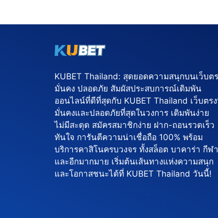
KUBET Thailand: สุดยอดความสนุกบนเว็บต
มั่นคง ปลอดภัย สัมผัสประสบการณ์เดิมพัน
ออนไลน์ที่ดีที่สุดกับ KUBET Thailand เว็บตรงท
มั่นคงและปลอดภัยที่สุดในวงการ เดิมพันง่าย
ไม่มีสะดุด สมัครสมาชิกง่าย ฝาก-ถอนรวดเร็ว
ทันใจ การันตีความน่าเชื่อถือ 100% พร้อม
บริการคาสิโนครบวงจร ทั้งสล็อต บาคาร่า กีฬ
และอีกมากมาย เริ่มต้นเส้นทางแห่งความสนุก
และโอกาสชนะได้ที่ KUBET Thailand วันนี้!