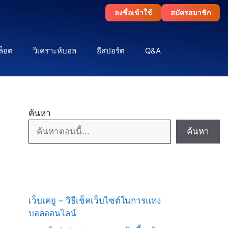
ลงชื่อเข้าใช้
สมัครสมาชิก
ล็อต
วิเคราะห์บอล
อีสปอร์ต
Q&A
ค้นหา
ค้นหา
เว็บเคยู – วิธีเช็คเว็บไซต์ในการแทง
บอลออนไลน์