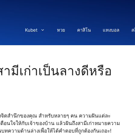
Kubet
หวย
คาสิโน
แทงบอล
ส
สามีเก่าเป็นลางดีหรือ
งจิตสำนึกของคุณ สำหรับหลายๆ คน ความฝันแต่ละ
ตือนใจให้กับเจ้าของบ้าน แล้วฝันถึงสามีเก่าหมายความ
ทความด้านล่างเพื่อให้ได้คำตอบที่ถูกต้องกันเถอะ!