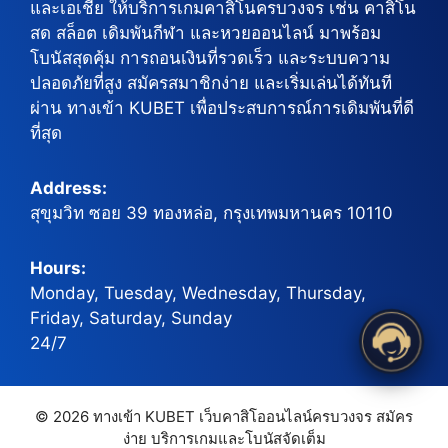
และเอเชีย ให้บริการเกมคาสิโนครบวงจร เช่น คาสิโน
สด สล็อต เดิมพันกีฬา และหวยออนไลน์ มาพร้อม
โบนัสสุดคุ้ม การถอนเงินที่รวดเร็ว และระบบความ
ปลอดภัยที่สูง สมัครสมาชิกง่าย และเริ่มเล่นได้ทันที
ผ่าน ทางเข้า KUBET เพื่อประสบการณ์การเดิมพันที่ดี
ที่สุด
Address:
สุขุมวิท ซอย 39 ทองหล่อ, กรุงเทพมหานคร 10110
Hours:
Monday, Tuesday, Wednesday, Thursday,
Friday, Saturday, Sunday
24/7
© 2026 ทางเข้า KUBET เว็บคาสิโออนไลน์ครบวงจร สมัคร
ง่าย บริการเกมและโบนัสจัดเต็ม