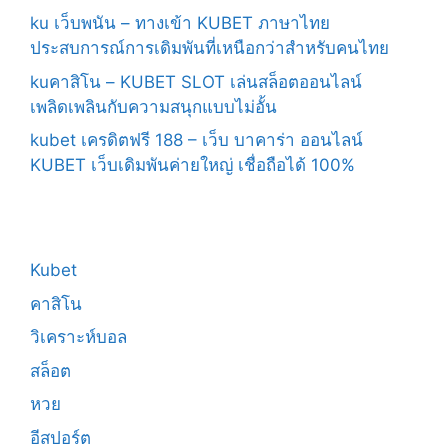
ku เว็บพนัน – ทางเข้า KUBET ภาษาไทย
ประสบการณ์การเดิมพันที่เหนือกว่าสำหรับคนไทย
kuคาสิโน – KUBET SLOT เล่นสล็อตออนไลน์
เพลิดเพลินกับความสนุกแบบไม่อั้น
kubet เครดิตฟรี 188 – เว็บ บาคาร่า ออนไลน์
KUBET เว็บเดิมพันค่ายใหญ่ เชื่อถือได้ 100%
Kubet
คาสิโน
วิเคราะห์บอล
สล็อต
หวย
อีสปอร์ต