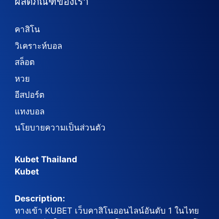
ผลิตภัณฑ์ของเรา
คาสิโน
วิเคราะห์บอล
สล็อต
หวย
อีสปอร์ต
แทงบอล
นโยบายความเป็นส่วนตัว
Kubet Thailand
Kubet
Description:
ทางเข้า KUBET เว็บคาสิโนออนไลน์อันดับ 1 ในไทย