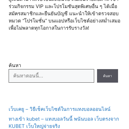
ร่วมกิจกรรม VIP และโปรโมชันสุดพิเศษอื่น ๆ ได้เมื่อ
สมัครสมาชิกและยืนยันบัญชี แนะนำให้เข้าตรวจสอบ
หมวด “โปรโมชั่น” บนแอปหรือเว็บไซต์อย่างสม่ำเสมอ
เพื่อไม่พลาดทุกโอกาสในการรับรางวัล!
ค้นหา
ค้นหา
เว็บเคยู – วิธีเช็คเว็บไซต์ในการแทงบอลออนไลน์
ทางเข้า kubet – แทงบอลวันนี้ พนันบอล เว็บตรงจาก
KUBET เว็บใหญ่จ่ายจริง