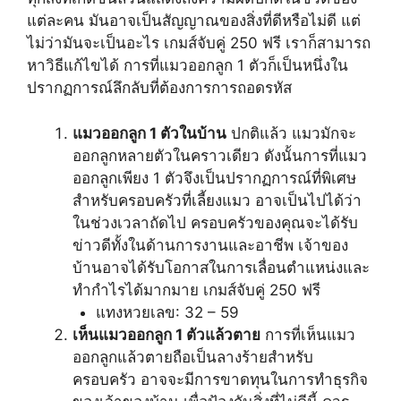
แต่ละคน มันอาจเป็นสัญญาณของสิ่งที่ดีหรือไม่ดี แต่
ไม่ว่ามันจะเป็นอะไร เกมส์จับคู่ 250 ฟรี เราก็สามารถ
หาวิธีแก้ไขได้ การที่แมวออกลูก 1 ตัวก็เป็นหนึ่งใน
ปรากฏการณ์ลึกลับที่ต้องการการถอดรหัส
แมวออกลูก 1 ตัวในบ้าน
ปกติแล้ว แมวมักจะ
ออกลูกหลายตัวในคราวเดียว ดังนั้นการที่แมว
ออกลูกเพียง 1 ตัวจึงเป็นปรากฏการณ์ที่พิเศษ
สำหรับครอบครัวที่เลี้ยงแมว อาจเป็นไปได้ว่า
ในช่วงเวลาถัดไป ครอบครัวของคุณจะได้รับ
ข่าวดีทั้งในด้านการงานและอาชีพ เจ้าของ
บ้านอาจได้รับโอกาสในการเลื่อนตำแหน่งและ
ทำกำไรได้มากมาย เกมส์จับคู่ 250 ฟรี
แทงหวยเลข: 32 – 59
เห็นแมวออกลูก 1 ตัวแล้วตาย
การที่เห็นแมว
ออกลูกแล้วตายถือเป็นลางร้ายสำหรับ
ครอบครัว อาจจะมีการขาดทุนในการทำธุรกิจ