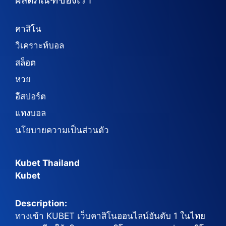
คาสิโน
วิเคราะห์บอล
สล็อต
หวย
อีสปอร์ต
แทงบอล
นโยบายความเป็นส่วนตัว
Kubet Thailand
Kubet
Description:
ทางเข้า KUBET เว็บคาสิโนออนไลน์อันดับ 1 ในไทย