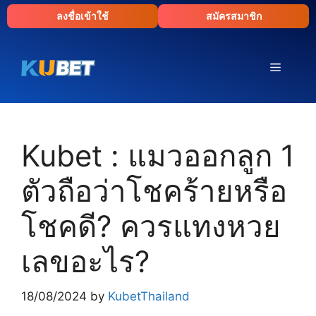
Skip
ลงชื่อเข้าใช้
สมัครสมาชิก
to
content
Menu
Kubet : แมวออกลูก 1
ตัวถือว่าโชคร้ายหรือ
โชคดี? ควรแทงหวย
เลขอะไร?
18/08/2024
by
KubetThailand