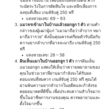
ของเจ้าของบ้าน เพื่อป้องกันสิ่งที่ไม่ดีนี้ ควร
ระมัดระวังในการตัดสินใจ และหลีกเลี่ยงการ
ลงทุนที่เสี่ยง เกมส์จับคู่ 250 ฟรี
แทงหวยเลข: 69 – 93
แมวจรเข้ามาในบ้านแล้วออกลูก 1 ตัว
ตามคำ
กล่าวของผู้เฒ่าผู้แก่ “แมวมาถือว่าลำบาก หมา
มาถือว่ารวย” ดังนั้นคุณควรเตรียมตัวรับมือกับ
ความยากลำบากที่อาจจะมาถึง เกมส์จับคู่ 250
ฟรี
แทงหวยเลข: 28 – 58
ฝันเห็นแมวในบ้านออกลูก 1 ตัว
การฝันเห็น
แมวออกลูก แสดงให้เห็นว่าความพยายามของ
คุณในช่วงเวลาที่ผ่านมากำลังจะได้รับผล
ตอบแทนที่สมควร เกมส์จับคู่ 250 ฟรี คุณได้
ผ่านพ้นความยากลำบากในอดีตและกำลังรอ
คอยอนาคตที่ดีขึ้น เพื่อประสบความสำเร็จมาก
ขึ้นในอาชีพการงานของคุณ ควรพยายามและ
ตั้งใจมากขึ้น