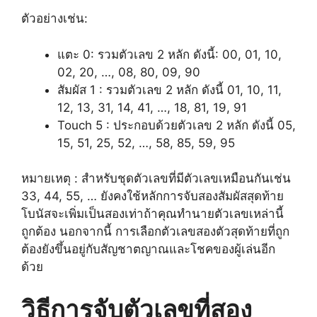
ตัวอย่างเช่น:
แตะ 0: รวมตัวเลข 2 หลัก ดังนี้: 00, 01, 10,
02, 20, …, 08, 80, 09, 90
สัมผัส 1 : รวมตัวเลข 2 หลัก ดังนี้ 01, 10, 11,
12, 13, 31, 14, 41, …, 18, 81, 19, 91
Touch 5 : ประกอบด้วยตัวเลข 2 หลัก ดังนี้ 05,
15, 51, 25, 52, …, 58, 85, 59, 95
หมายเหตุ : สำหรับชุดตัวเลขที่มีตัวเลขเหมือนกันเช่น
33, 44, 55, … ยังคงใช้หลักการจับสองสัมผัสสุดท้าย
โบนัสจะเพิ่มเป็นสองเท่าถ้าคุณทำนายตัวเลขเหล่านี้
ถูกต้อง นอกจากนี้ การเลือกตัวเลขสองตัวสุดท้ายที่ถูก
ต้องยังขึ้นอยู่กับสัญชาตญาณและโชคของผู้เล่นอีก
ด้วย
วิธีการจับตัวเลขที่สอง