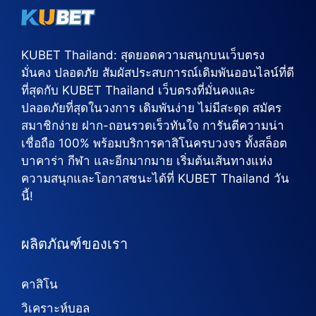
KUBET Thailand: สุดยอดความสนุกบนเว็บตรง
มั่นคง ปลอดภัย สัมผัสประสบการณ์เดิมพันออนไลน์ที่ดี
ที่สุดกับ KUBET Thailand เว็บตรงที่มั่นคงและ
ปลอดภัยที่สุดในวงการ เดิมพันง่าย ไม่มีสะดุด สมัคร
สมาชิกง่าย ฝาก-ถอนรวดเร็วทันใจ การันตีความน่า
เชื่อถือ 100% พร้อมบริการคาสิโนครบวงจร ทั้งสล็อต
บาคาร่า กีฬา และอีกมากมาย เริ่มต้นเส้นทางแห่ง
ความสนุกและโอกาสชนะได้ที่ KUBET Thailand วัน
นี้!
ผลิตภัณฑ์ของเรา
คาสิโน
วิเคราะห์บอล