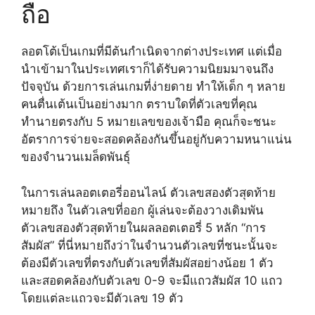
ถือ
ลอตโต้เป็นเกมที่มีต้นกำเนิดจากต่างประเทศ แต่เมื่อ
นำเข้ามาในประเทศเราก็ได้รับความนิยมมาจนถึง
ปัจจุบัน ด้วยการเล่นเกมที่ง่ายดาย ทำให้เด็ก ๆ หลาย
คนตื่นเต้นเป็นอย่างมาก ตราบใดที่ตัวเลขที่คุณ
ทำนายตรงกับ 5 หมายเลขของเจ้ามือ คุณก็จะชนะ
อัตราการจ่ายจะสอดคล้องกันขึ้นอยู่กับความหนาแน่น
ของจำนวนเมล็ดพันธุ์
ในการเล่นลอตเตอรี่ออนไลน์ ตัวเลขสองตัวสุดท้าย
หมายถึง ในตัวเลขที่ออก ผู้เล่นจะต้องวางเดิมพัน
ตัวเลขสองตัวสุดท้ายในผลลอตเตอรี่ 5 หลัก “การ
สัมผัส” ที่นี่หมายถึงว่าในจำนวนตัวเลขที่ชนะนั้นจะ
ต้องมีตัวเลขที่ตรงกับตัวเลขที่สัมผัสอย่างน้อย 1 ตัว
และสอดคล้องกับตัวเลข 0-9 จะมีแถวสัมผัส 10 แถว
โดยแต่ละแถวจะมีตัวเลข 19 ตัว