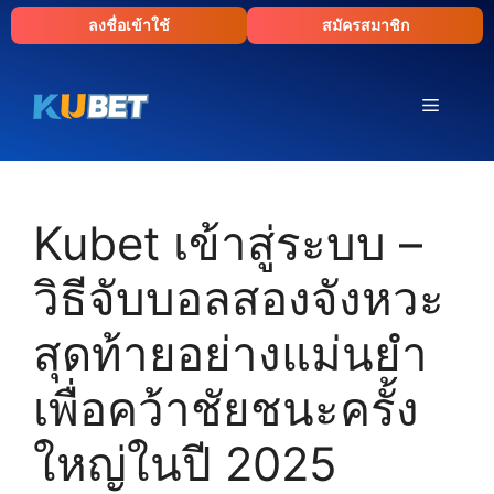
Skip
ลงชื่อเข้าใช้
สมัครสมาชิก
to
content
Menu
Kubet เข้าสู่ระบบ –
วิธีจับบอลสองจังหวะ
สุดท้ายอย่างแม่นยำ
เพื่อคว้าชัยชนะครั้ง
ใหญ่ในปี 2025