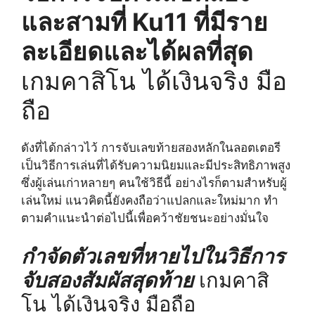
และสามที่ Ku11 ที่มีราย
ละเอียดและได้ผลที่สุด
เกมคาสิโน ได้เงินจริง มือ
ถือ
ดังที่ได้กล่าวไว้ การจับเลขท้ายสองหลักในลอตเตอรี
เป็นวิธีการเล่นที่ได้รับความนิยมและมีประสิทธิภาพสูง
ซึ่งผู้เล่นเก่าหลายๆ คนใช้วิธีนี้ อย่างไรก็ตามสำหรับผู้
เล่นใหม่ แนวคิดนี้ยังคงถือว่าแปลกและใหม่มาก ทำ
ตามคำแนะนำต่อไปนี้เพื่อคว้าชัยชนะอย่างมั่นใจ
กำจัดตัวเลขที่หายไปในวิธีการ
จับสองสัมผัสสุดท้าย
เกมคาสิ
โน ได้เงินจริง มือถือ