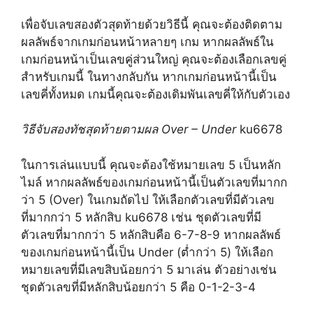
เพื่อจับเลขสองตัวสุดท้ายด้วยวิธีนี้ คุณจะต้องติดตาม
ผลลัพธ์จากเกมก่อนหน้าหลายๆ เกม หากผลลัพธ์ใน
เกมก่อนหน้าเป็นเลขคู่ส่วนใหญ่ คุณจะต้องเลือกเลขคู่
สำหรับเกมนี้ ในทางกลับกัน หากเกมก่อนหน้านี้เป็น
เลขคี่ทั้งหมด เกมนี้คุณจะต้องเดิมพันเลขคี่ให้กับตัวเอง
วิธีจับสองทัชสุดท้ายตามผล Over – Under
ku6678
ในการเล่นแบบนี้ คุณจะต้องใช้หมายเลข 5 เป็นหลัก
ไมล์ หากผลลัพธ์ของเกมก่อนหน้านี้เป็นตัวเลขที่มากก
ว่า 5 (Over) ในเกมถัดไป ให้เลือกตัวเลขที่มีตัวเลข
ที่มากกว่า 5 หลักสิบ ku6678 เช่น ชุดตัวเลขที่มี
ตัวเลขที่มากกว่า 5 หลักสิบคือ 6-7-8-9 หากผลลัพธ์
ของเกมก่อนหน้านี้เป็น Under (ต่ำกว่า 5) ให้เลือก
หมายเลขที่มีเลขสิบน้อยกว่า 5 มาเล่น ตัวอย่างเช่น
ชุดตัวเลขที่มีหลักสิบน้อยกว่า 5 คือ 0-1-2-3-4