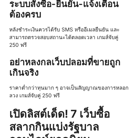
ระบบสั่งซื้อ-ยืนยัน-แจ้งเตือน
ต้องครบ
หลังชำระเงินควรได้รับ SMS หรืออีเมลยืนยัน และ
สามารถตรวจสอบสถานะได้ตลอดเวลา เกมส์จับคู่
250 ฟรี
อย่าหลงกลเว็บปลอมที่ขายถูก
เกินจริง
ราคาต่ำกว่าทุนมาก ๆ อาจเป็นสัญญาณของการหลอก
ลวง เกมส์จับคู่ 250 ฟรี
เปิดลิสต์เด็ด! 7 เว็บซื้อ
สลากกินแบ่งรัฐบาล