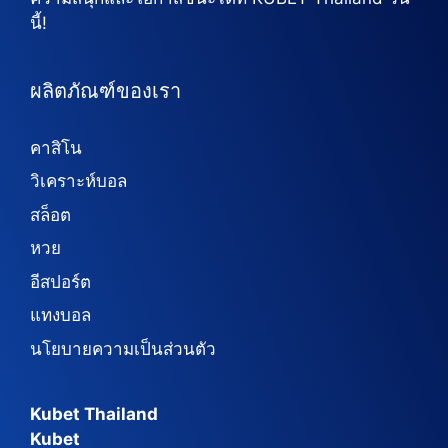
นี้!
ผลิตภัณฑ์ของเรา
คาสิโน
วิเคราะห์บอล
สล็อต
หวย
อีสปอร์ต
แทงบอล
นโยบายความเป็นส่วนตัว
Kubet Thailand
Kubet