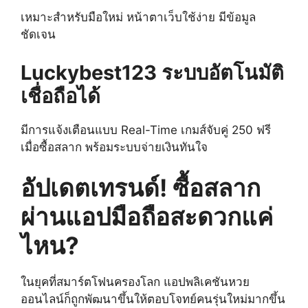
เหมาะสำหรับมือใหม่ หน้าตาเว็บใช้ง่าย มีข้อมูล
ชัดเจน
Luckybest123 ระบบอัตโนมัติ
เชื่อถือได้
มีการแจ้งเตือนแบบ Real-Time เกมส์จับคู่ 250 ฟรี
เมื่อซื้อสลาก พร้อมระบบจ่ายเงินทันใจ
อัปเดตเทรนด์! ซื้อสลาก
ผ่านแอปมือถือสะดวกแค่
ไหน?
ในยุคที่สมาร์ตโฟนครองโลก แอปพลิเคชันหวย
ออนไลน์ก็ถูกพัฒนาขึ้นให้ตอบโจทย์คนรุ่นใหม่มากขึ้น