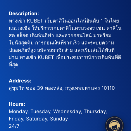
Description:
ทางเข้า KUBET เว็บคาสิโนออนไลน์อันดับ 1 ในไทย
และเอเชีย ให้บริการเกมคาสิโนครบวงจร เช่น คาสิโน
สด สล็อต เดิมพันกีฬา และหวยออนไลน์ มาพร้อม
โบนัสสุดคุ้ม การถอนเงินที่รวดเร็ว และระบบความ
ปลอดภัยที่สูง สมัครสมาชิกง่าย และเริ่มเล่นได้ทันที
ผ่าน ทางเข้า KUBET เพื่อประสบการณ์การเดิมพันที่ดี
ที่สุด
Address:
สุขุมวิท ซอย 39 ทองหล่อ, กรุงเทพมหานคร 10110
Hours:
Monday, Tuesday, Wednesday, Thursday,
Friday, Saturday, Sunday
24/7