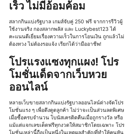
เร็ว ไม่มีอ้อมค้อม
สลากกินแบ่งรัฐบาล เกมส์จับคู่ 250 ฟรี จากการรีวิวผู้
ใช้งานจริง กองสลากพลัส และ Luckybest123 ได้
คะแนนดีเยี่ยมเรื่องความเร็วในการโอนเงิน ถูกแล้วไม่
ต้องทวง ไม่ต้องรอแจ้ง เรียกได้ว่ามืออาชีพ!
โปรแรงแซงทุกแผง! โปร
โมชั่นเด็ดจากเว็บหวย
ออนไลน์
หลายเว็บขายสลากกินแบ่งรัฐบาลออนไลน์ต่างจัดโปร
โมชั่นแรง ๆ เพื่อดึงดูดลูกค้า ไม่ว่าจะเป็นส่วนลดพิเศษ
เมื่อซื้อครบจำนวน โบนัสเครดิตคืนเมื่อถูกรางวัล หรือ
แม้แต่แจกเลขเด็ดฟรีทุกงวดให้สมาชิกโดยเฉพาะ โปร
โมชั่นเหล่านี้ถือเป็นหนึ่งในเหตุผลสำคัญที่ทำให้คนหัน