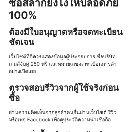
ซื้อสลากยังไงให้ปลอดภัย
100%
ต้องมีใบอนุญาตหรือจดทะเบียน
ชัดเจน
เว็บไซต์ที่ดีควรแสดงข้อมูลผู้ประกอบการ ชื่อบริษัท
เกมส์จับคู่ 250 ฟรี และหมายเลขจดทะเบียนการค้า
อย่างเปิดเผย
ตรวจสอบรีวิวจากผู้ใช้จริงก่อน
ซื้อ
อ่านความคิดเห็นจากลูกค้าคนอื่นผ่านเว็บไซต์ รีวิว
หรือเพจ Facebook เพื่อดูประวัติความน่าเชื่อถือ