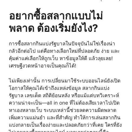
อยากซื้อสลากแบบไม่
พลาด ต้องเริ่มยังไง?
การซื้อสลากกินแบ่งรัฐบาลในปัจจุบันไม่ใช่เรื่องน่า
กลัวอีกต่อไป แต่คือทางเลือกใหม่ที่ปลอดภัย ง่าย และ
คุ้มค่าแค่เลือกให้ถูกเว็บ หาข้อมูลให้ดี แล้วลุยเลย!
เศรษฐีงวดหน้าอาจเป็นคุณก็ได้!
ไม่เพียงเท่านั้น การเปลี่ยนมาใช้ระบบออนไลน์ยังเปิด
โอกาสให้คุณได้เข้าถึงแหล่งข้อมูล สลากกินแบ่ง
รัฐบาล เลขเด็ด สถิติย้อนหลัง หรือแม้แต่บทวิเคราะห์
ความน่าจะเป็น—all in one ที่ไม่ต้องเสียเวลาไปเปิด
หาเองหลายเว็บ ระบบเหล่านี้ช่วยลดความผิดพลาด
เพิ่มความแม่นยำ และที่สำคัญ ทำให้การเล่นสลากกิน
แบ่งกลายเป็นเรื่องง่ายและปลอดภัยกว่าที่เคย ใครที่ยัง