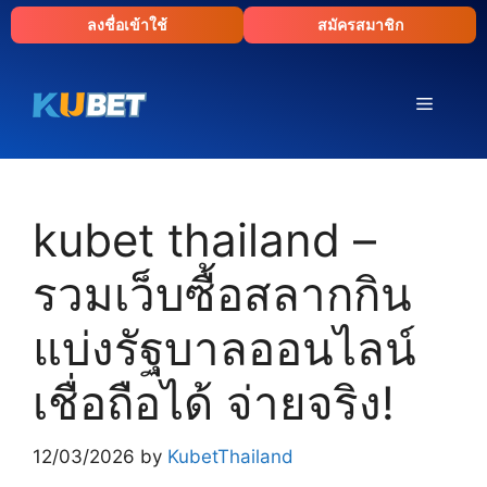
Skip
ลงชื่อเข้าใช้
สมัครสมาชิก
to
content
Menu
kubet thailand –
รวมเว็บซื้อสลากกิน
แบ่งรัฐบาลออนไลน์
เชื่อถือได้ จ่ายจริง!
12/03/2026
by
KubetThailand