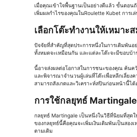
เมื่อคุณเข้าใจพื้นฐานเป็นอย่างดีแล้ว ขั้นตอน
เพิ่มผลกำไรของคุณในRoulette Kubet การเล่
เลือกโต๊ะทำงานให้เหมาะส
ปัจจัยที่สำคัญที่สุดประการหนึ่งในการเดิมพันอ
ทั้งหมดจะเหมือนกัน และแต่ละโต๊ะจะมีขอบบ้าน
นี้อาจส่งผลต่อโอกาสในการชนะของคุณ ค้นคว้าและ
และพิจารณาจำนวนผู้เล่นที่โต๊ะเพื่อหลีกเลี่ยง
สามารถสังเกตและวิเคราะห์สปินก่อนหน้านี้ได้อย
การใช้กลยุทธ์ Martingale
กลยุทธ์ Martingale เป็นหนึ่งในวิธีที่นิยมที่
ของกลยุทธ์นี้คือคุณจะเพิ่มเงินเดิมพันเป็นสองเ
ตามเดิม