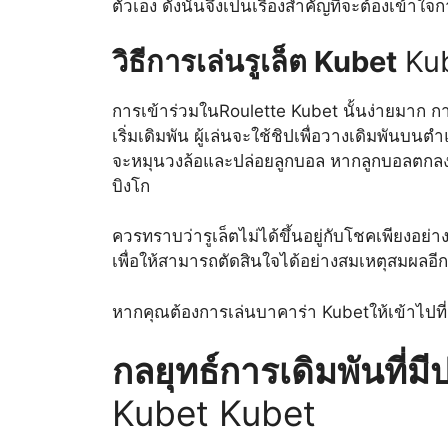
ตัวเอง ดังนั้นจึงเป็นเรื่องสำคัญที่จะต้องเข้า
วิธีการเล่นรูเล็ต Kubet
Kub
การเข้าร่วมในRoulette Kubet นั้นง่ายมาก การ
เริ่มเดิมพัน ผู้เล่นจะใช้ชิปเพื่อวางเดิมพันบนต
จะหมุนวงล้อและปล่อยลูกบอล หากลูกบอลตกลงไ
บิงโก
ควรทราบว่ารูเล็ตไม่ได้ขึ้นอยู่กับโชคเพียงอย
เพื่อให้สามารถตัดสินใจได้อย่างสมเหตุสมผลอีก
หากคุณต้องการเล่นบาคาร่า Kubetให้เข้าไปที่
กลยุทธ์การเดิมพันที่ม
Kubet Kubet