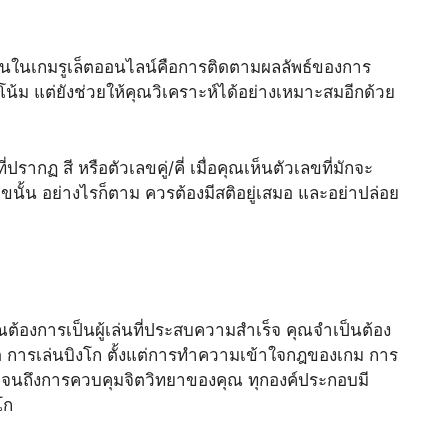
ดิมพันในเกมรูเล็ตออนไลน์คือการติดตามผลลัพธ์ของการ
นวโน้ม แต่ยังช่วยให้คุณวิเคราะห์ได้อย่างเหมาะสมอีกด้วย
รากฏ สี หรือตัวเลขคู่/คี่ เมื่อคุณเห็นตัวเลขที่มักจะ
ขนั้น อย่างไรก็ตาม ควรต้องมีสติอยู่เสมอ และอย่าปล่อย
ุณต้องการเป็นผู้เล่นที่ประสบความสำเร็จ คุณจำเป็นต้อง
ด การเล่นบิงโก ตั้งแต่การทำความเข้าใจกฎของเกม การ
ไปจนถึงการควบคุมจิตวิทยาของคุณ ทุกองค์ประกอบมี
โก