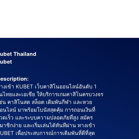
ubet Thailand
ubet
escription:
างเข้า KUBET เว็บคาสิโนออนไลน์อันดับ 1
นไทยและเอเชีย ให้บริการเกมคาสิโนครบวงจร
ช่น คาสิโนสด สล็อต เดิมพันกีฬา และหวย
อนไลน์ มาพร้อมโบนัสสุดคุ้ม การถอนเงินที่
วดเร็ว และระบบความปลอดภัยที่สูง สมัคร
มาชิกง่าย และเริ่มเล่นได้ทันทีผ่าน ทางเข้า
UBET เพื่อประสบการณ์การเดิมพันที่ดีที่สุด