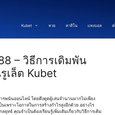
Kubet
หวย
คาสิโน
แทงบอล
ส
88 – วิธีการเดิมพัน
ูเล็ต Kubet
การพนันออนไลน์ โดยดึงดูดผู้เล่นจำนวนมากไม่เพียง
ังเป็นเพราะโอกาสในการสร้างกำไรสูงอีกด้วย อย่างไร
ุทธ์ คุณจำเป็นต้องเรียนรู้เพิ่มเติมเกี่ยวกับวิธีการเดิม