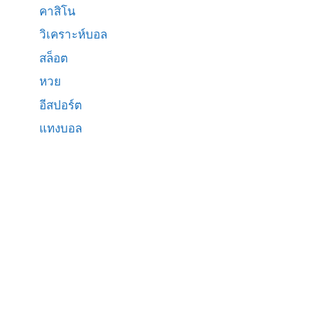
คาสิโน
วิเคราะห์บอล
สล็อต
หวย
อีสปอร์ต
แทงบอล