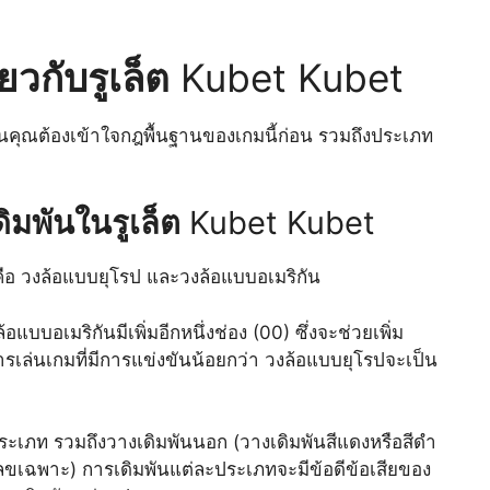
ยวกับรูเล็ต
Kubet Kubet
ื่นคุณต้องเข้าใจกฎพื้นฐานของเกมนี้ก่อน รวมถึงประเภท
มพันในรูเล็ต
Kubet Kubet
ๆ คือ วงล้อแบบยุโรป และวงล้อแบบอเมริกัน
บบอเมริกันมีเพิ่มอีกหนึ่งช่อง (00) ซึ่งจะช่วยเพิ่ม
ารเล่นเกมที่มีการแข่งขันน้อยกว่า วงล้อแบบยุโรปจะเป็น
ประเภท รวมถึงวางเดิมพันนอก (วางเดิมพันสีแดงหรือสีดำ
ยเลขเฉพาะ) การเดิมพันแต่ละประเภทจะมีข้อดีข้อเสียของ