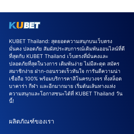
KUBET Thailand: สุดยอดความสนุกบนเว็บตรง
มั่นคง ปลอดภัย สัมผัสประสบการณ์เดิมพันออนไลน์ที่ดี
ที่สุดกับ KUBET Thailand เว็บตรงที่มั่นคงและ
ปลอดภัยที่สุดในวงการ เดิมพันง่าย ไม่มีสะดุด สมัคร
สมาชิกง่าย ฝาก-ถอนรวดเร็วทันใจ การันตีความน่า
เชื่อถือ 100% พร้อมบริการคาสิโนครบวงจร ทั้งสล็อต
บาคาร่า กีฬา และอีกมากมาย เริ่มต้นเส้นทางแห่ง
ความสนุกและโอกาสชนะได้ที่ KUBET Thailand วัน
นี้!
ผลิตภัณฑ์ของเรา