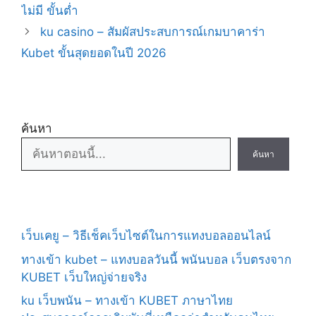
ไม่มี ขั้นต่ำ
ku casino – สัมผัสประสบการณ์เกมบาคาร่า
Kubet ขั้นสุดยอดในปี 2026
ค้นหา
ค้นหา
เว็บเคยู – วิธีเช็คเว็บไซต์ในการแทงบอลออนไลน์
ทางเข้า kubet – แทงบอลวันนี้ พนันบอล เว็บตรงจาก
KUBET เว็บใหญ่จ่ายจริง
ku เว็บพนัน – ทางเข้า KUBET ภาษาไทย