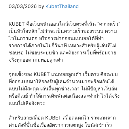
03/03/2026
by
KubetThailand
KUBET คือเว็บพนันออนไลน์เว็บตรงที่เน้น “ความเร็ว”
เป็นหัวใจหลัก ไม่ว่าจะเป็นความเร็วของระบบ ความ
ไวในการแตก หรือการฝากถอนแบบออโต้ที่ทำ
รายการได้ภายในไม่กี่วินาที เหมาะสำหรับผู้เล่นที่ไม่
ชอบรอ ไม่ชอบระบบช้า และต้องการเว็บที่พร้อมจ่าย
จริงทุกยอด เกมทอยลูกเต๋า
จุดแข็งของ KUBET เกมทอยลูกเต๋า เว็บตรง คือระบบ
ที่ออกแบบมาให้รองรับผู้เล่นจำนวนมากพร้อมกันได้
แบบไม่มีสะดุด เล่นลื่นทุกช่วงเวลา ไม่มีปัญหาเว็บล่ม
หรือดีเลย์ ทำให้การเดิมพันต่อเนื่องและทำกำไรได้จริง
แบบไม่เสียจังหวะ
สำหรับสายสล็อต KUBET สล็อตแตกไว รวมเกมจาก
ค่ายดังที่ขึ้นชื่อเรื่องอัตราการแตกสูง โบนัสเข้าเร็ว