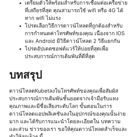
เตรียมตัวให้พร้อมสำหรับการเชื่อมต่อเครือข่าย
ที่เสถียรที่สุด คุณสามารถใช้ wifi หรือ 4G ได้
หาก wifi ไม่แรง
โปรดเลือกวิธีการดาวน์โหลดที่ถูกต้องสำหรับ
การกำหนดค่าโทรศัพท์ของคุณ เนื่องจาก IOS
และ Android มีวิธีดาวน์โหลด 2 วิธีแยกกัน
โปรดอัปเดตซอฟต์แวร์ให้บ่อยที่สุดเพื่อ
ประสบการณ์การเดิมพันที่ดีที่สุด
บทสรุป
ดาวน์โหลดKubetลงในโทรศัพท์ของคุณเพื่อสัมผัส
ประสบการณ์การเดิมพันชั้นยอดจากเจ้ามือรับแทง
คุณภาพและมีชื่อเสียงระดับโลก ขั้นตอนในการ
ดาวน์โหลดแอปพลิเคชันลงในอุปกรณ์ของคุณนั้นง่าย
มาก และได้รับการแนะนำโดยละเอียดใน บทความ
และส่วน ข่าวของเรา ขอให้คุณดาวน์โหลดสำเร็จและ
ทำให้สุกเร็วๆ นี้