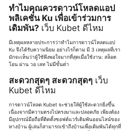
ทำไมคุณควรดาวน์โหลดแอป
พลิเคชั่น Ku เพื่อเข้าร่วมการ
เดิมพัน?
เว็บ Kubet ดีไหม
มีเหตุผลหลายประการว่าทำไมการดาวน์โหลดแอป
Ku จึงได้รับความนิยม อย่างไรก็ตาม มี 3 เหตุผลที่เรา
มักจะเห็นว่าผู้ใช้พึงพอใจมากที่สุดเมื่อใช้งาน: สล็อต
โอน ผ่าน วอ เลท ไม่มีขั้นต่ํา
สะดวกสุดๆ สะดวกสุดๆ
เว็บ
Kubet ดีไหม
การดาวน์โหลด Kubet จะช่วยให้ผู้ใช้สะดวกยิ่งขึ้น
เนื่องจากมีความตรงไปตรงมาและปลอดภัย เพียงต้อง
มีอุปกรณ์มือถือที่ติดตั้งซอฟต์แวร์เดิมพันออนไลน์ของ
ทางบ้าน ผู้เล่นก็สามารถเข้าถึงบ้านเพื่อเดิมพันได้ทุกที่