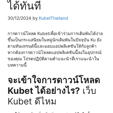
ได้ทันที
30/12/2024
by
KubetThailand
การดาวน์โหลด Kubetเพื่อเข้าร่วมการเดิมพันได้ง่าย
ขึ้นเป็นกระแสนิยมในหมู่นักเดิมพันในปัจจุบัน Ku ยัง
ตามทันเทรนด์นี้และมอบแอปพลิเคชันให้กับลูกค้า
หากต้องการดาวน์โหลดแอปพลิเคชันนี้ลงในอุปกรณ์
ของคุณ โปรดปฏิบัติตามคำแนะนำที่เราแนะนำใน
บทความนี้
จะเข้าใจการดาวน์โหลด
Kubet ได้อย่างไร?
เว็บ
Kubet ดีไหม