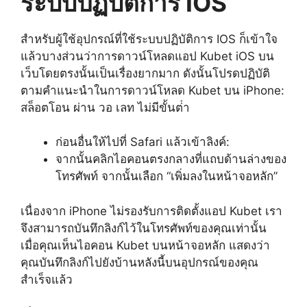
ระบบปฏิบัติการ IOS
สำหรับผู้ใช้อุปกรณ์ที่ใช้ระบบปฏิบัติการ IOS ก็เข้าใจ
แล้วบางส่วนว่าการดาวน์โหลดแอป Kubet iOS บน
เว็บโดยตรงนั้นเป็นเรื่องยากมาก ดังนั้นโปรดปฏิบัติ
ตามคำแนะนำในการดาวน์โหลด Kubet บน iPhone:
สล็อตโอน ผ่าน วอ เลท ไม่มีขั้นต่ํา
ก่อนอื่นให้ไปที่ Safari แล้วเข้าลิงค์:
จากนั้นคลิกไอคอนตรงกลางที่แถบด้านล่างของ
โทรศัพท์ จากนั้นเลือก “เพิ่มลงในหน้าจอหลัก”
เนื่องจาก iPhone ไม่รองรับการติดตั้งแอป Kubet เรา
จึงสามารถบันทึกลิงก์ไว้ในโทรศัพท์ของคุณเท่านั้น
เมื่อคุณเห็นไอคอน Kubet บนหน้าจอหลัก แสดงว่า
คุณบันทึกลิงก์ไปยังบ้านหลังนี้บนอุปกรณ์ของคุณ
สำเร็จแล้ว