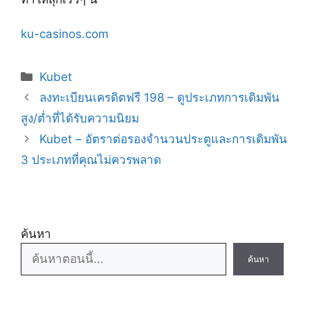
ku-casinos.com
Categories
Kubet
ลงทะเบียนเครดิตฟรี 198 – ดูประเภทการเดิมพัน
สูง/ต่ำที่ได้รับความนิยม
Kubet – อัตราต่อรองจำนวนประตูและการเดิมพัน
3 ประเภทที่คุณไม่ควรพลาด
ค้นหา
ค้นหา