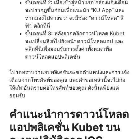
ขั้นตอนที่ 2: เมื่อเข้าสู่หน้าแรก กล่องแจ้งเตือน
จะปรากฏขึ้นก่อนเพื่อแนะนำ “KU App” และ
หากมองไปทางขวาจะมีช่อง “ดาวน์โหลด” สี
ฟ้า คลิกที่นี่
ขั้นตอนที่ 3: หลังจากคลิกดาวน์โหลด Kubet
จะเปลี่ยนลิงก์ไปยังหน้าดาวน์โหลดแอป และ
คลิกที่นี่เพื่อยอมรับการตั้งค่าทั้งหมดเพื่อ
ดาวน์โหลดแอปพลิเคชัน
โปรดทราบว่าแอปพลิเคชันจะขอตำแหน่งและการแจ้ง
เตือนจากโทรศัพท์ของคุณ และคำขอเหล่านี้จะไม่ก่อ
ให้เกิดอันตรายต่อโทรศัพท์ของคุณ ดังนั้นเพียงแค่
ยอมรับ
คำแนะนำการดาวน์โหลด
แอปพลิเคชั่น Kubet บน