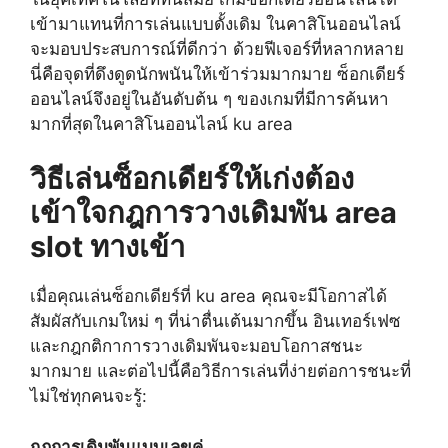
เข้ามาแทนที่การเล่นแบบดั้งเดิม ในคาสิโนออนไลน์
จะมอบประสบการณ์ที่ดีกว่า ด้วยฟีเจอร์ที่หลากหลาย
นี่คือจุดที่ดึงดูดนักพนันให้เข้าร่วมมากมาย ซ็อกเดียร์
ออนไลน์จึงอยู่ในอันดับต้น ๆ ของเกมที่มีการค้นหา
มากที่สุดในคาสิโนออนไลน์ ku area
วิธีเล่นซ็อกเดียร์ให้เก่งต้อง
เข้าใจกฎการวางเดิมพัน
area
slot ทางเข้า
เมื่อคุณเล่นซ็อกเดียร์ที่ ku area คุณจะมีโอกาสได้
สัมผัสกับเกมใหม่ ๆ ที่น่าตื่นเต้นมากขึ้น อินเทอร์เฟซ
และกฎกติกาการวางเดิมพันจะมอบโอกาสชนะ
มากมาย และต่อไปนี้คือวิธีการเล่นที่ง่ายต่อการชนะที่
ไม่ใช่ทุกคนจะรู้:
กฎการเดิมพันแบบเลขคู่