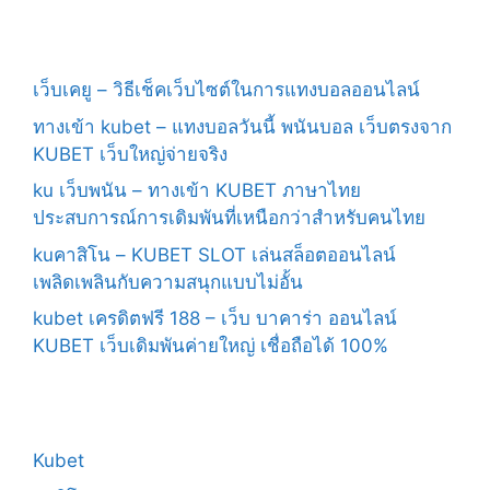
เว็บเคยู – วิธีเช็คเว็บไซต์ในการแทงบอลออนไลน์
ทางเข้า kubet – แทงบอลวันนี้ พนันบอล เว็บตรงจาก
KUBET เว็บใหญ่จ่ายจริง
ku เว็บพนัน – ทางเข้า KUBET ภาษาไทย
ประสบการณ์การเดิมพันที่เหนือกว่าสำหรับคนไทย
kuคาสิโน – KUBET SLOT เล่นสล็อตออนไลน์
เพลิดเพลินกับความสนุกแบบไม่อั้น
kubet เครดิตฟรี 188 – เว็บ บาคาร่า ออนไลน์
KUBET เว็บเดิมพันค่ายใหญ่ เชื่อถือได้ 100%
Kubet