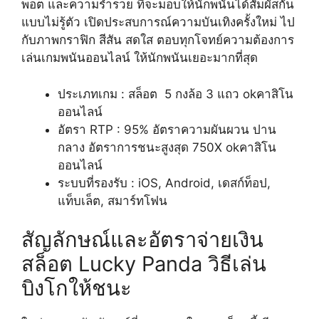
พอต และความร่ำรวย ที่จะมอบให้นักพนันได้สัมผัสกัน
แบบไม่รู้ตัว เปิดประสบการณ์ความบันเทิงครั้งใหม่ ไป
กับภาพกราฟิก สีสัน สดใส ตอบทุกโจทย์ความต้องการ
เล่นเกมพนันออนไลน์ ให้นักพนันเยอะมากที่สุด
ประเภทเกม : สล็อต 5 กงล้อ 3 แถว okคาสิโน
ออนไลน์
อัตรา RTP : 95% อัตราความผันผวน ปาน
กลาง อัตราการชนะสูงสุด 750X okคาสิโน
ออนไลน์
ระบบที่รองรับ : iOS, Android, เดสก์ท็อป,
แท็บเล็ต, สมาร์ทโฟน
สัญลักษณ์และอัตราจ่ายเงิน
สล็อต Lucky Panda วิธีเล่น
บิงโกให้ชนะ