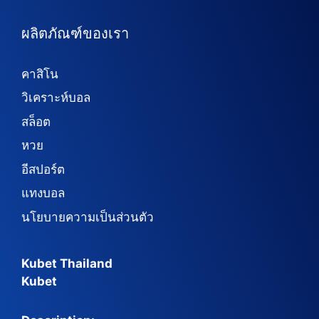
ผลิตภัณฑ์ของเรา
คาสิโน
วิเคราะห์บอล
สล็อต
หวย
อีสปอร์ต
แทงบอล
นโยบายความเป็นส่วนตัว
Kubet Thailand
Kubet