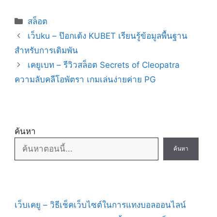
Categories
สล็อต
เว็บku – ป๊อกเด้ง KUBET เรียนรู้ข้อมูลพื้นฐาน
สำหรับการเดิมพัน
เคยูเบท – รีวิวสล็อต Secrets of Cleopatra
ความลับคลีโอพัตรา เกมเล่นง่ายค่าย PG
ค้นหา
ค้นหา
เว็บเคยู – วิธีเช็คเว็บไซต์ในการแทงบอลออนไลน์