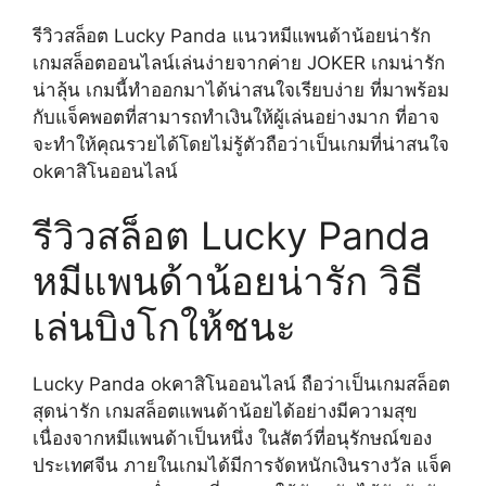
รีวิวสล็อต Lucky Panda แนวหมีแพนด้าน้อยน่ารัก
เกมสล็อตออนไลน์เล่นง่ายจากค่าย JOKER เกมน่ารัก
น่าลุ้น เกมนี้ทำออกมาได้น่าสนใจเรียบง่าย ที่มาพร้อม
กับแจ็คพอตที่สามารถทำเงินให้ผู้เล่นอย่างมาก ที่อาจ
จะทำให้คุณรวยได้โดยไม่รู้ตัวถือว่าเป็นเกมที่น่าสนใจ
okคาสิโนออนไลน์
รีวิวสล็อต Lucky Panda
หมีแพนด้าน้อยน่ารัก วิธี
เล่นบิงโกให้ชนะ
Lucky Panda okคาสิโนออนไลน์ ถือว่าเป็นเกมสล็อต
สุดน่ารัก เกมสล็อตแพนด้าน้อยได้อย่างมีความสุข
เนื่องจากหมีแพนด้าเป็นหนึ่ง ในสัตว์ที่อนุรักษณ์ของ
ประเทศจีน ภายในเกมได้มีการจัดหนักเงินรางวัล แจ็ค