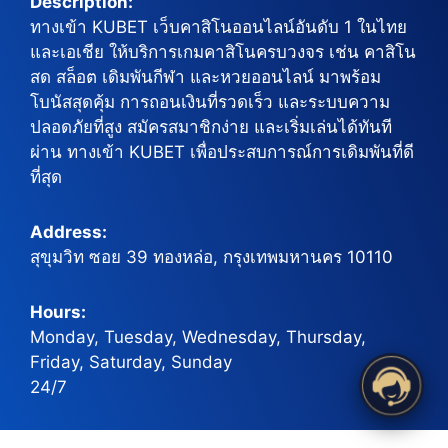
Description:
ทางเข้า KUBET เว็บคาสิโนออนไลน์อันดับ 1 ในไทย
และเอเชีย ให้บริการเกมคาสิโนครบวงจร เช่น คาสิโน
สด สล็อต เดิมพันกีฬา และหวยออนไลน์ มาพร้อม
โบนัสสุดคุ้ม การถอนเงินที่รวดเร็ว และระบบความ
ปลอดภัยที่สูง สมัครสมาชิกง่าย และเริ่มเล่นได้ทันที
ผ่าน ทางเข้า KUBET เพื่อประสบการณ์การเดิมพันที่ดี
ที่สุด
Address:
สุขุมวิท ซอย 39 ทองหล่อ, กรุงเทพมหานคร 10110
Hours:
Monday, Tuesday, Wednesday, Thursday,
Friday, Saturday, Sunday
24/7