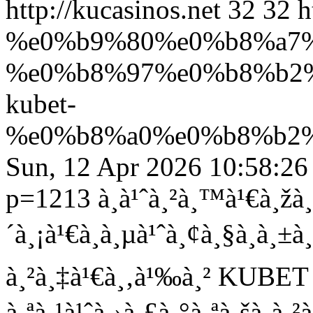
http://kucasinos.net
32
32
h
%e0%b9%80%e0%b8%a7
%e0%b8%97%e0%b8%b2
kubet-
%e0%b8%a0%e0%b8%b2
Sun, 12 Apr 2026 10:58:26
p=1213
à¸­à¹ˆà¸²à¸™à¹€à¸žà¸
´à¸¡à¹€à¸à¸µà¹ˆà¸¢à¸§à¸à¸±
à¸²à¸‡à¹€à¸‚à¹‰à¸² KUBET 
à¸ªà¸¹à¹ˆà¸›à¸£à¸°à¸ªà¸šà¸à