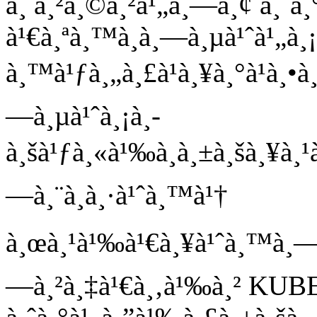
à¸ à¸²à¸©à¸²à¹„à¸—à¸¢ à¸ˆà
à¹€à¸ªà¸™à¸­à¸—à¸µà¹ˆà¹„à¸¡
à¸™à¹ƒà¸„à¸£à¹à¸¥à¸°à¹à¸•à¸
—à¸µà¹ˆà¸¡à¸­
à¸šà¹ƒà¸«à¹‰à¸à¸±à¸šà¸¥à¸¹
—à¸¨à¸­à¸·à¹ˆà¸™à¹†
à¸œà¸¹à¹‰à¹€à¸¥à¹ˆà¸™à¸—à¸
—à¸²à¸‡à¹€à¸‚à¹‰à¸² KUBE