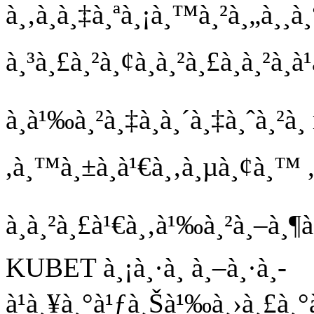
à¸‚à¸­à¸‡à¸ªà¸¡à¸™à¸²à¸„à¸¸à
à¸³à¸£à¸²à¸¢à¸à¸²à¸£à¸à¸²à¸à
à¸­à¹‰à¸²à¸‡à¸­à¸´à¸‡à¸ˆà¸²à¸
,à¸™à¸±à¸à¹€à¸‚à¸µà¸¢à¸™
à¸à¸²à¸£à¹€à¸‚à¹‰à¸²à¸–à¸¶
KUBET à¸¡à¸·à¸­ à¸–à¸·à¸­
à¹à¸¥à¸°à¹ƒà¸Šà¹‰à¸›à¸£à¸°