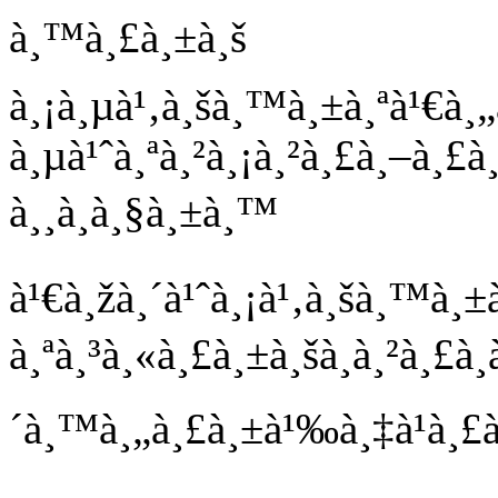
à¸™à¸£à¸±à¸š
à¸¡à¸µà¹‚à¸šà¸™à¸±à¸ªà¹€à¸
à¸µà¹ˆà¸ªà¸²à¸¡à¸²à¸£à¸–à¸
à¸¸à¸à¸§à¸±à¸™
à¹€à¸žà¸´à¹ˆà¸¡à¹‚à¸šà¸™à¸±
à¸ªà¸³à¸«à¸£à¸±à¸šà¸à¸²à¸£à¸
´à¸™à¸„à¸£à¸±à¹‰à¸‡à¹à¸£à¸