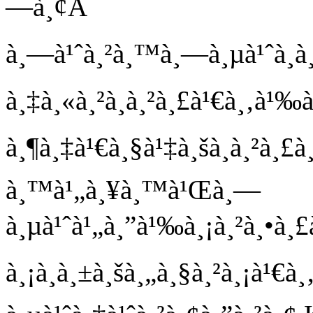
—à¸¢Â
à¸—à¹ˆà¸²à¸™à¸—à¸µà¹ˆà¸à¸
à¸‡à¸«à¸²à¸à¸²à¸£à¹€à¸‚à¹‰à
à¸¶à¸‡à¹€à¸§à¹‡à¸šà¸à¸²à¸£
à¸™à¹„à¸¥à¸™à¹Œà¸—
à¸µà¹ˆà¹„à¸”à¹‰à¸¡à¸²à¸•à¸£
à¸¡à¸à¸±à¸šà¸„à¸§à¸²à¸¡à¹€