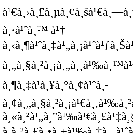
à¹€à¸›à¸£à¸µà¸¢à¸šà¹€à¸—à¸µ
à¸·à¹ˆà¸™ à¹†
à¸‹à¸¶à¹ˆà¸‡à¹„à¸¡à¹ˆà¹ƒà¸Šà¹
à¸„à¸§à¸²à¸¡à¸„à¸¸à¹‰à¸™à¹
à¸¶à¸‡à¹à¸¥à¸°à¸¢à¹ˆà¸­
à¸¢à¸„à¸§à¸²à¸¡à¹€à¸‚à¹‰à¸
à¸«à¸²à¹„à¸”à¹‰à¹€à¸£à¹‡à
à¸à¸²à¸£à¸•à¸±à¹‰à¸‡à¸„à¹ˆà