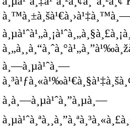
à¸µà¹ˆà¸‡à¹ˆà¸²à¸¢à¸”à¸²à¸
à¸™à¸±à¸šà¹€à¸›à¹‡à¸™à¸—à¸
à¸µà¹ˆà¹„à¸¡à¹ˆà¸„à¸§à¸£à¸¡à
à¸„à¸¸à¸“à¸ˆà¸°à¹„à¸”à¹‰à¸žà¸
à¸—à¸µà¹ˆà¸—
à¸³à¹ƒà¸«à¹‰à¹€à¸§à¹‡à¸šà¸¢
à¸à¸—à¸µà¹ˆà¸”à¸µà¸—
à¸µà¹ˆà¸ªà¸¸à¸”à¸ªà¸³à¸«à¸£