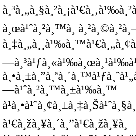
à¸³à¸„à¸§à¸²à¸¡à¹€à¸‚à¹‰à¸²à
à¸œà¹ˆà¸²à¸™à¸ à¸²à¸©à¸²à¸
à¸‡à¸„à¸¸à¹‰à¸™à¹€à¸„à¸¢à¹„
—à¸³à¹ƒà¸«à¹‰à¸œà¸¹à¹‰à¹€
à¸•à¸±à¸”à¸ªà¸´à¸™à¹ƒà¸ˆà
—à¹ˆà¸²à¸™à¸±à¹‰à¸™
à¹à¸•à¹ˆà¸¢à¸±à¸‡à¸Šà¹ˆà¸§à
à¹€à¸žà¸¥à¸´à¸”à¹€à¸žà¸¥à¸