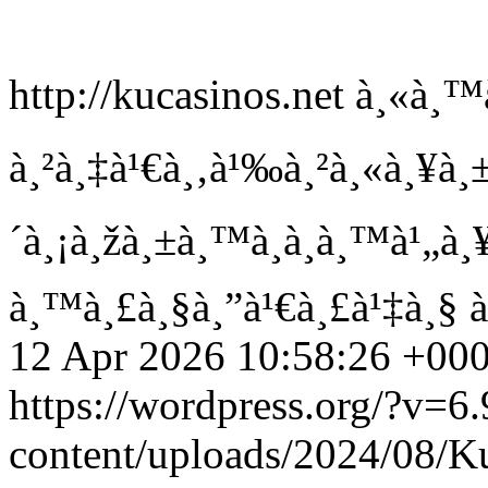
http://kucasinos.net
à¸«à¸™à
à¸²à¸‡à¹€à¸‚à¹‰à¸²à¸«à¸¥à¸±à
´à¸¡à¸žà¸±à¸™à¸­à¸­à¸™à¹„à¸¥
à¸™à¸£à¸§à¸”à¹€à¸£à¹‡à¸§ à
12 Apr 2026 10:58:26 +00
https://wordpress.org/?v=6.
content/uploads/2024/08/Ku