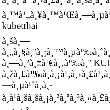
à¸™à¹„à¸¥à¸™à¹Œà¸—à¸µà¹
kubetthai
à¸šà¸—
à¸„à¸§à¸²à¸¡à¸™à¸µà¹‰à¸ˆà¸
à¸—à¸²à¸‡à¹€à¸‚à¹‰à¸² KUB
à¸žà¸£à¹‰à¸­à¸¡à¹‚à¸›à¸£à¹‚
—à¸µà¹ˆà¸­à¸­
à¸à¹à¸šà¸šà¸¡à¸²à¸ªà¸³à¸«