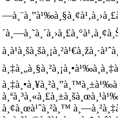
—à¸¨à¸”à¹‰à¸§à¸¢à¹‚à¸›à¸£à¹
´à¸—à¸˜à¸´à¸›à¸£à¸°à¹‚à¸¢à¸
à¸à¹à¸šà¸šà¸¡à¸²à¹€à¸žà¸·à¹ˆà
à¸‡à¸„à¸§à¸²à¸¡à¸•à¹‰à¸­à¸‡à¸
à¸‡à¸•à¸¥à¸²à¸”à¸™à¸±à¹‰à
à¸ªà¸³à¸«à¸£à¸±à¸šà¸œà¸¹à
à¸¢à¸œà¹ˆà¸²à¸™ à¸—à¸²à¸