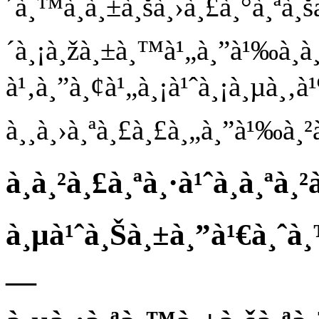
´à¸™à¸à¸±à¸šà¸›à¸£à¸°à¸ªà¸š
´à¸¡à¸žà¸±à¸™à¹„à¸”à¹‰à¸­à¸
à¹‚à¸”à¸¢à¹„à¸¡à¹ˆà¸¡à¸µà¸‚à¹‰
à¸¸à¸›à¸ªà¸£à¸£à¸„à¸”à¹‰à¸²
à¸à¸²à¸£à¸ªà¸·à¹ˆà¸­à¸ªà
à¸µà¹ˆà¸Šà¸±à¸”à¹€à¸ˆà¸
—