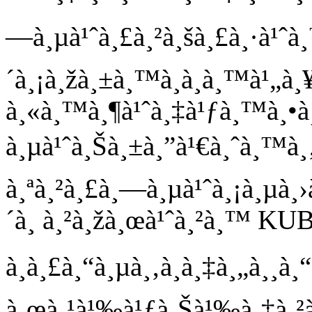
—à¸µà¹ˆà¸£à¸²à¸šà¸£à¸·à¹ˆà
´à¸¡à¸žà¸±à¸™à¸­à¸­à¸™à¹„
à¸«à¸™à¸¶à¹ˆà¸‡à¹ƒà¸™à¸•à¸
à¸µà¹ˆà¸Šà¸±à¸”à¹€à¸ˆà¸™à¸‚à¸
à¸ªà¸²à¸£à¸—à¸µà¹ˆà¸¡à¸µà¸›
´à¸ à¸²à¸žà¸œà¹ˆà¸²à¸™ KUB
à¸à¸£à¸“à¸µà¸‚à¸­à¸‡à¸„à¸¸à¸
à¸œà¸¹à¹‰à¹ƒà¸Šà¹‰à¸‡à¸