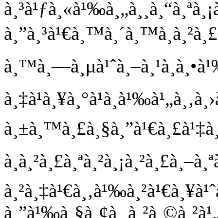
à¸³à¹ƒà¸«à¹‰à¸„à¸¸à¸“à¸ªà¸¡à
à¸”à¸³à¹€à¸™à¸´à¸™à¸à¸²à¸
à¸™à¸—à¸µà¹ˆà¸–à¸¹à¸à¸•à
à¸‡à¹à¸¥à¸°à¹à¸à¹‰à¹„à¸‚à
à¸±à¸™à¸£à¸§à¸”à¹€à¸£à¹‡à
à¸à¸²à¸£à¸ªà¸²à¸¡à¸²à¸£à¸–à
à¸²à¸‡à¹€à¸‚à¹‰à¸²à¹€à¸¥
à¸”à¹‰à¸§à¸¢à¸ à¸²à¸©à¸²à