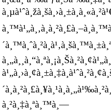
à¸µà¹ˆà¸žà¸šà¸›à¸±à¸à¸«à¸²à¹
à¸™à¹„à¸‚à¸à¸²à¸£à¸–à¸­à¸™
´à¸™à¸ˆà¸²à¸à¹‚à¸šà¸™à¸±à
à¸„à¸¸à¸“à¸ªà¸¡à¸Šà¸²à¸¢à¹„à
à¹„à¸›à¸¢à¸±à¸‡à¸à¹ˆà¸²à¸¢à¸
´à¸à¸²à¸£à¸¥à¸¹à¸à¸„à¹‰à¸
à¸²à¸‡à¸ªà¸™à¸—