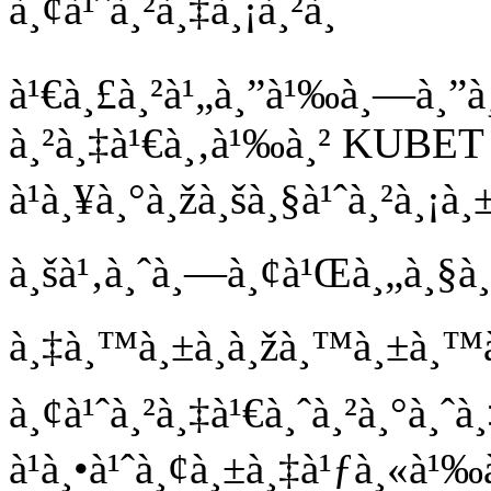
à¸¢à¹ˆà¸²à¸‡à¸¡à¸²à¸
à¹€à¸£à¸²à¹„à¸”à¹‰à¸—à¸”à
à¸²à¸‡à¹€à¸‚à¹‰à¸² KUBET 
à¹à¸¥à¸°à¸žà¸šà¸§à¹ˆà¸²à¸¡à
à¸šà¹‚à¸ˆà¸—à¸¢à¹Œà¸„à¸§à¸²à
à¸‡à¸™à¸±à¸à¸žà¸™à¸±à¸™à
à¸¢à¹ˆà¸²à¸‡à¹€à¸ˆà¸²à¸°à
à¹à¸•à¹ˆà¸¢à¸±à¸‡à¹ƒà¸«à¹‰