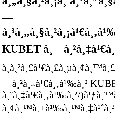
à¸„à¸§à¸²à¸¡à¸ªà¸°à¸”à¸§
—
à¸³à¸„à¸§à¸²à¸¡à¹€à¸‚à¹
KUBET à¸—à¸²à¸‡à¹€à¸‚
à¸à¸²à¸£à¹€à¸£à¸µà¸¢à¸™à
—à¸²à¸‡à¹€à¸‚à¹‰à¸² KUB
à¸²à¸‡à¹€à¸‚à¹‰à¸²/)à¹ƒà¸™
à¸¢à¸™à¸±à¹‰à¸™à¸‡à¹ˆà¸²à¸¢à