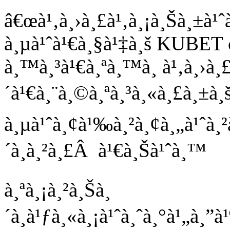
â€œà¹‚à¸›à¸£à¹‚à¸¡à¸Šà¸±à¹
à¸µà¹ˆà¹€à¸§à¹‡à¸š KUBE
à¸™à¸³à¹€à¸ªà¸™à¸­ à¹‚à¸›à¸
´à¹€à¸¨à¸©à¸ªà¸³à¸«à¸£à¸±à¸
à¸µà¹ˆà¸¢à¹‰à¸²à¸¢à¸„à¹ˆà¸
´à¸à¸²à¸£Â à¹€à¸Šà¹ˆà¸™
à¸ªà¸¡à¸²à¸Šà¸
´à¸à¹ƒà¸«à¸¡à¹ˆà¸ˆà¸°à¹„à¸