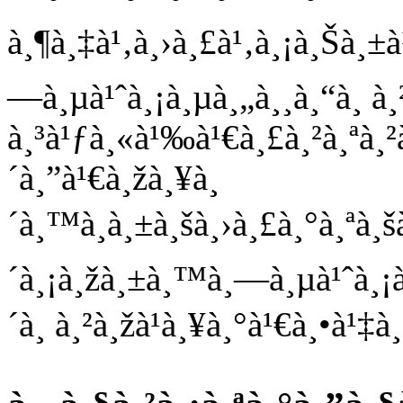
à¸¶à¸‡à¹‚à¸›à¸£à¹‚à¸¡à¸Šà¸±
—à¸µà¹ˆà¸¡à¸µà¸„à¸¸à¸“à¸ à¸
à¸³à¹ƒà¸«à¹‰à¹€à¸£à¸²à¸ªà¸²
´à¸”à¹€à¸žà¸¥à¸
´à¸™à¸à¸±à¸šà¸›à¸£à¸°à¸ªà¸š
´à¸¡à¸žà¸±à¸™à¸—à¸µà¹ˆà¸¡à
´à¸ à¸²à¸žà¹à¸¥à¸°à¹€à¸•à¹‡à