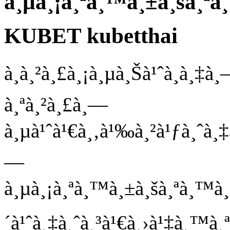
à¸µà¸¡à¸ªà¸™à¸±à¸šà¸ªà
KUBET kubetthai
à¸à¸²à¸£à¸¡à¸µà¸Šà¹ˆà¸­à¸‡à¸
à¸ªà¸²à¸£à¸—
à¸µà¹ˆà¹€à¸‚à¹‰à¸²à¹ƒà¸ˆà¸‡
—
à¸µà¸¡à¸ªà¸™à¸±à¸šà¸ªà¸™à¸
´à¹ˆà¸‡à¸ˆà¸³à¹€à¸›à¹‡à¸™à¸