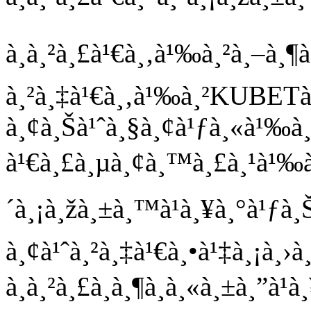
à¸à¸²à¸£à¹€à¸‚à¹‰à¸²à¸–à¸
à¸²à¸‡à¹€à¸‚à¹‰à¸²KUBETà
à¸¢à¸Šà¹ˆà¸§à¸¢à¹ƒà¸«à¹‰à
à¹€à¸£à¸µà¸¢à¸™à¸£à¸¹à¹‰à¸
´à¸¡à¸žà¸±à¸™à¹à¸¥à¸°à¹ƒà
à¸¢à¹ˆà¸²à¸‡à¹€à¸•à¹‡à¸¡à¸›à
à¸à¸²à¸£à¸à¸¶à¸à¸«à¸±à¸”à¹