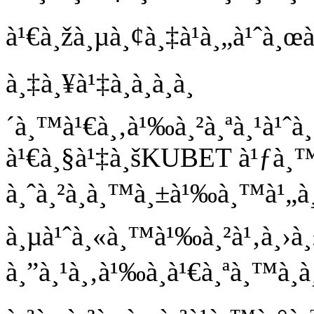
à¹€à¸žà¸µà¸¢à¸‡à¹à¸„à¹ˆà¸
à¸‡à¸¥à¹‡à¸­à¸à¸­à¸
´à¸™à¹€à¸‚à¹‰à¸²à¸ªà¸¹à¹ˆà
à¹€à¸§à¹‡à¸šKUBET à¹ƒà¸™
à¸ˆà¸²à¸à¸™à¸±à¹‰à¸™à¹„à
à¸µà¹ˆà¸«à¸™à¹‰à¸²à¹‚à¸›à¸
à¸”à¸¹à¸‚à¹‰à¸­à¹€à¸ªà¸™à¸­à