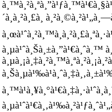
à¸™à¸²à¸ªà¸”à¹ƒà¸™à¹€à¸§à¹
´à¸à¸²à¸£à¸ à¸²à¸©à¸²à¹„à¸—
à¸œà¹ˆà¸²à¸™à¸à¸²à¸£à¸ªà¸·à
à¸µà¹ˆà¸Šà¸±à¸”à¹€à¸ˆà¸™ 
à¸µà¸¡à¸‡à¸²à¸™à¸ªà¸²à¸¡à¸²
à¸Šà¸µà¹‰à¹à¸ˆà¸‡à¸‚à¸±à
à¸™à¹à¸¥à¸°à¹€à¸‡à¸·à¹ˆà¸­
à¸µà¹ˆà¹€à¸‚à¹‰à¸²à¹ƒà¸ˆà¹