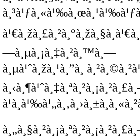
à¸³à¹ƒà¸«à¹‰à¸œà¸¹à¹‰à¹ƒà¸Š
à¹€à¸žà¸£à¸²à¸°à¸žà¸§à¸à¹€à
—à¸µà¸¡à¸‡à¸²à¸™à¸—
à¸µà¹ˆà¸žà¸¹à¸”à¸ à¸²à¸©à¸²
à¸‹à¸¶à¹ˆà¸‡à¸ªà¸²à¸¡à¸²à¸£à¸
à¹à¸à¹‰à¹„à¸‚à¸›à¸±à¸à¸«à
à¸„à¸§à¸²à¸¡à¸ªà¸²à¸¡à¸²à¸£à¸