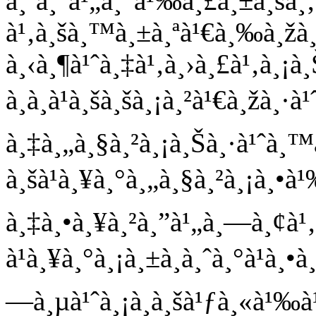
à¸ˆà¸°à¹„à¸”à¹‰à¸£à¸±à¸šà¸
à¹‚à¸šà¸™à¸±à¸ªà¹€à¸‰à¸žà¸
à¸‹à¸¶à¹ˆà¸‡à¹‚à¸›à¸£à¹‚à¸
à¸­à¸à¹à¸šà¸šà¸¡à¸²à¹€à¸žà¸·à
à¸‡à¸„à¸§à¸²à¸¡à¸Šà¸·à¹ˆà¸™
à¸šà¹à¸¥à¸°à¸„à¸§à¸²à¸¡à¸•à¹
à¸‡à¸•à¸¥à¸²à¸”à¹„à¸—à¸¢à¹
à¹à¸¥à¸°à¸¡à¸±à¸à¸ˆà¸°à¹à¸•
—à¸µà¹ˆà¸¡à¸­à¸šà¹ƒà¸«à¹‰à