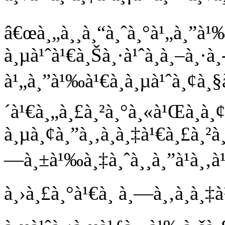
â€œà¸„à¸¸à¸“à¸ˆà¸°à¹„à¸”à¹
à¸µà¹ˆà¹€à¸Šà¸·à¹ˆà¸­à¸–à¸·à¸
à¹„à¸”à¹‰à¹€à¸à¸µà¹ˆà¸¢à¸§à
´à¹€à¸„à¸£à¸²à¸°à¸«à¹Œà¸­à¸¢
à¸µà¸¢à¸”à¸‚à¸­à¸‡à¹€à¸£à¸²à
—à¸±à¹‰à¸‡à¸ˆà¸¸à¸”à¹à¸‚à¹‡
à¸›à¸£à¸°à¹€à¸ à¸—à¸‚à¸­à¸‡à