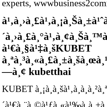
experts, wwwbusiness2co
à¹‚à¸›à¸£à¹‚à¸¡à¸Šà¸±à¹ˆ
´à¸›à¸£à¸°à¹‚à¸¢à¸Šà¸™
à¹€à¸§à¹‡à¸šKUBET
à¸ªà¸³à¸«à¸£à¸±à¸šà¸œà
—à¸¢ kubetthai
KUBET à¸¡à¸­à¸šà¹‚à¸­à¸à¸²à¸
´à¹€à¸¨à¸©à¹ƒà¸«à¹‰à¸à¸±à