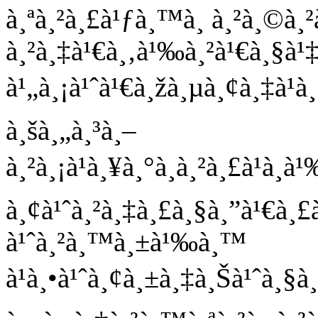
à¸ªà¸²à¸£à¹ƒà¸™à¸ à¸²à¸©à
à¸²à¸‡à¹€à¸‚à¹‰à¸²à¹€à¸§à
à¹„à¸¡à¹ˆà¹€à¸žà¸µà¸¢à¸‡à¹à
à¸šà¸„à¸³à¸–
à¸²à¸¡à¹à¸¥à¸°à¸à¸²à¸£à¹à¸
à¸¢à¹ˆà¸²à¸‡à¸£à¸§à¸”à¹€à¸
à¹ˆà¸²à¸™à¸±à¹‰à¸™
à¹à¸•à¹ˆà¸¢à¸±à¸‡à¸Šà¹ˆà¸