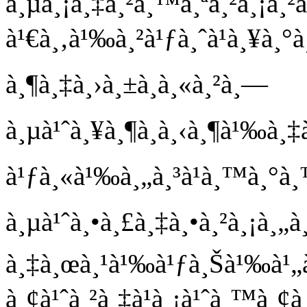
à¸µà¸¡à¸‡à¸²à¸™à¸ªà¸²à¸¡à¸²
à¹€à¸‚à¹‰à¸²à¹ƒà¸ˆà¹à¸¥à¸°
à¸¶à¸‡à¸›à¸±à¸à¸«à¸²à¸—
à¸µà¹ˆà¸¥à¸¶à¸à¸‹à¸¶à¹‰à¸‡
à¹ƒà¸«à¹‰à¸„à¸³à¹à¸™à¸°à
à¸µà¹ˆà¸•à¸£à¸‡à¸•à¸²à¸¡à¸„à¸
à¸‡à¸œà¸¹à¹‰à¹ƒà¸Šà¹‰à¹„
à¸¢à¹ˆà¸²à¸‡à¹à¸¡à¹ˆà¸™à¸¢