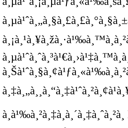
à¸µà¹ˆà¸¡à¸µà¹ƒà¸«à¹‰à¸šà¸£
à¸µà¹ˆà¸„à¸§à¸£à¸£à¸°à¸§à¸±
à¸¡à¸¹à¸¥à¸žà¸·à¹‰à¸™à¸à
à¸µà¹ˆà¸ˆà¸³à¹€à¸›à¹‡à¸™à¸­à
à¸Šà¹ˆà¸§à¸¢à¹ƒà¸«à¹‰à¸à¸²
à¸‡à¸„à¸¸à¸“à¸‡à¹ˆà¸²à¸¢à¹à
à¸­à¹‰à¸²à¸‡à¸­à¸´à¸‡à¸ˆà¸²