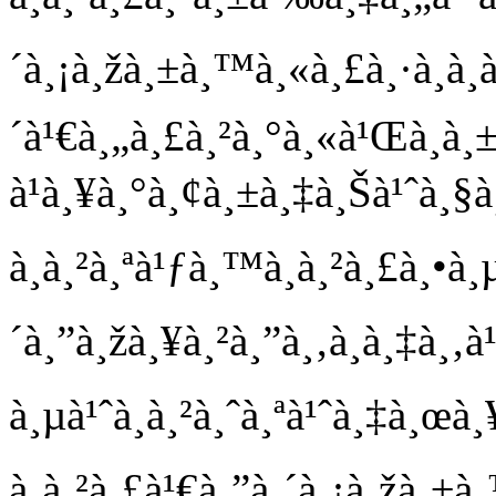
´à¸¡à¸žà¸±à¸™à¸«à¸£à¸·à¸­à¸
´à¹€à¸„à¸£à¸²à¸°à¸«à¹Œà¸­à¸±à
à¹à¸¥à¸°à¸¢à¸±à¸‡à¸Šà¹ˆà¸§à
à¸à¸²à¸ªà¹ƒà¸™à¸à¸²à¸£à¸•à
´à¸”à¸žà¸¥à¸²à¸”à¸‚à¸­à¸‡à¸‚à
à¸µà¹ˆà¸­à¸²à¸ˆà¸ªà¹ˆà¸‡à¸œà¸
à¸à¸²à¸£à¹€à¸”à¸´à¸¡à¸žà¸±à