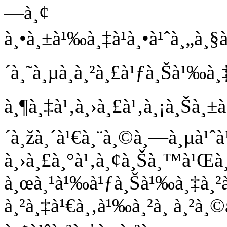
—à¸¢
à¸•à¸±à¹‰à¸‡à¹à¸•à¹ˆà¸„à¸§
´à¸˜à¸µà¸à¸²à¸£à¹ƒà¸Šà¹‰à
à¸¶à¸‡à¹‚à¸›à¸£à¹‚à¸¡à¸Šà¸±
´à¸žà¸´à¹€à¸¨à¸©à¸—à¸µà¹ˆà¹
à¸›à¸£à¸°à¹‚à¸¢à¸Šà¸™à¹Œà¸
à¸œà¸¹à¹‰à¹ƒà¸Šà¹‰à¸‡à¸
à¸²à¸‡à¹€à¸‚à¹‰à¸²à¸ à¸²à¸