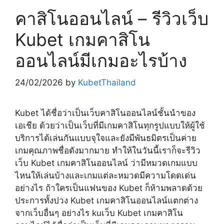
คาสิโนออนไลน์ – รีวิวเว็บ
Kubet เกมคาสิโน
ออนไลน์มีเกมอะไรบ้าง
24/02/2026
by
KubetThailand
Kubet ได้ชื่อว่าเป็นเว็บคาสิโนออนไลน์ชั้นนำของ
เอเชีย ด้วยว่าเป็นเว็บที่มีเกมคาสิโนทุกรูปแบบให้ผู้ใช้
บริการได้เล่นกันแบบจุใจและยังมีพันธมิตรเป็นค่าย
เกมคุณภาพชื่อดังมากมาย ทำให้ในวันนี้เราก็จะรีวิว
เว็บ Kubet เกมคาสิโนออนไลน์ ว่ามีหมวดเกมแบบ
ไหนให้เล่นบ้างและเกมแต่ละหมวดมีความโดดเด่น
อย่างไร ถ้าใครเป็นแฟนของ Kubet ก็ห้ามพลาดด้วย
ประการทั้งปวง Kubet เกมคาสิโนออนไลน์แตกต่าง
จากเว็บอื่นๆ อย่างไร kuเว็บ Kubet เกมคาสิโน