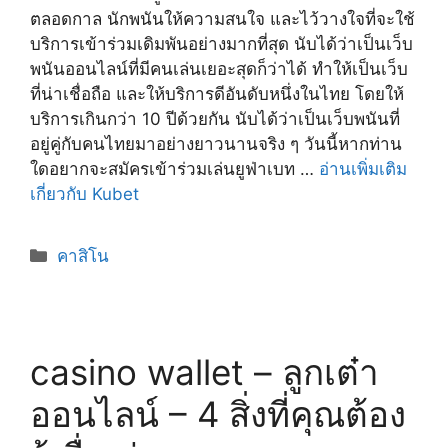
ตลอดกาล นักพนันให้ความสนใจ และไว้วางใจที่จะใช้
บริการเข้าร่วมเดิมพันอย่างมากที่สุด นับได้ว่าเป็นเว็บ
พนันออนไลน์ที่มีคนเล่นเยอะสุดก็ว่าได้ ทำให้เป็นเว็บ
ที่น่าเชื่อถือ และให้บริการดีอันดับหนึ่งในไทย โดยให้
บริการเกินกว่า 10 ปีด้วยกัน นับได้ว่าเป็นเว็บพนันที่
อยู่คู่กับคนไทยมาอย่างยาวนานจริง ๆ วันนี้หากท่าน
ใดอยากจะสมัครเข้าร่วมเล่นยูฟ่าเบท …
อ่านเพิ่มเติม
เกี่ยวกับ Kubet
Categories
คาสิโน
casino wallet – ลูกเต๋า
ออนไลน์ – 4 สิ่งที่คุณต้อง