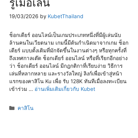
รู้เมื่อเล่น
19/03/2026
by
KubetThailand
ช็อกเดียร์ ออนไลน์เป็นเกมประเภทหนึ่งที่มีผู้เล่นนับ
ล้านคนในเวียดนาม เกมนี้มีต้นกำเนิดมาจากเกม ช็อก
เดียร์ แบบดั้งเดิมที่มักจัดขึ้นในงานต่างๆ หรือทุกครั้งที่
ถึงเทศกาลเต๊ด ช็อกเดียร์ ออนไลน์ หรือที่เรียกอีกอย่าง
ว่า ช็อกเดียร์ ออนไลน์ มีกฎกติกาที่เรียบง่าย วิธีการ
เล่นที่หลากหลาย และรางวัลใหญ่ ลิงก์เพื่อเข้าสู่หน้า
แรกของคาสิโน Ku เพื่อ รับ 128K ทันทีเมื่อลงทะเบียน
เข้าร่วม …
อ่านเพิ่มเติมเกี่ยวกับ Kubet
Categories
คาสิโน