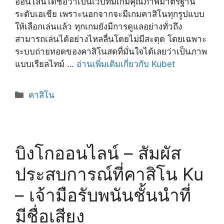
ออนไลน์ได้ชื่อว่าเป็นเว็บที่มีเกมคุณภาพมาตรฐาน
ระดับเอเชีย เพราะนอกจากจะมีเกมคาสิโนทุกรูปแบบ
ให้เลือกเล่นแล้ว ทุกเกมยังมีการดูแลอย่างทั่วถึง
สามารถเล่นได้อย่างไหลลื่นโดยไม่มีสะดุด โดยเฉพาะ
ระบบถ่ายทอดของคาสิโนสดที่มั่นใจได้เลยว่าเป็นภาพ
แบบเรียลไทม์ …
อ่านเพิ่มเติมเกี่ยวกับ Kubet
Categories
คาสิโน
บิงโกออนไลน์ – สัมผัส
ประสบการณ์ที่คาสิโน Ku
– เจ้ามือรับพนันชั้นนำที่
มีชื่อเสียง