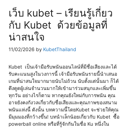
เว็บ kubet – เรียนรู้เกี่ยว
กับ Kubet ด้วยข้อมูลที่
น่าสนใจ
11/02/2026
by
KubetThailand
Kubet เป็นเจ้ามือรับพนันออนไลน์ที่มีชื่อเสียงและได้
รับคะแนนสูงในวงการนี้ เจ้ามือรับพนันรายนี้นำเสนอ
เกมที่น่าสนใจมากมายนับไม่ถ้วน นับตั้งแต่นั้นมา ก็ได้
ดึงดูดผู้เล่นจำนวนมากให้เข้ามาร่วมสนุกและเพิ่มขึ้น
ทุกวัน อย่างไรก็ตาม หากคุณยังใหม่กับการพนัน คุณ
อาจยังคงกังวลเกี่ยวกับชื่อเสียงและคุณภาพของสนาม
พนันแห่งนี้ ดังนั้น บทความนี้โดยKubet จะช่วยให้คุณ
มีมุมมองที่กว้างขึ้น! บทนำเล็กน้อยเกี่ยวกับ Kubet ซื้อ
powerball online หรือที่รู้จักกันในชื่อ Ku หนึ่งใน