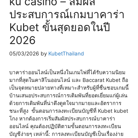
ku casino – สัมผัส
ประสบการณ์เกมบาคาร่า
Kubet ขั้นสุดยอดในปี
2026
05/03/2026
by
KubetThailand
บาคาร่าออนไลน์เป็นหนึ่งในเกมไพ่ที่ได้รับความนิยม
มากที่สุดในคาสิโนออนไลน์ และ Baccarat Kubet ถือ
เป็นจุดหมายปลายทางที่เหมาะสำหรับผู้ที่ชื่นชอบเกมนี้
บ้านเสนอประสบการณ์การเดิมพันที่ยอดเยี่ยมแก่ผู้เล่น
ด้วยการเดิมพันที่น่าดึงดูดใจมากมายและอัตราการ
ชนะที่สูง ขั้นตอนการลงทะเบียนบัญชีที่ Kubet kubet
โกง หากต้องการเริ่มสัมผัสประสบการณ์บาคาร่า
ออนไลน์ คุณต้องปฏิบัติตามขั้นตอนการลงทะเบียน
บัญชีง่ายๆ เหล่านี้: การลงทะเบียนบัญชีเป็นเรื่องง่าย