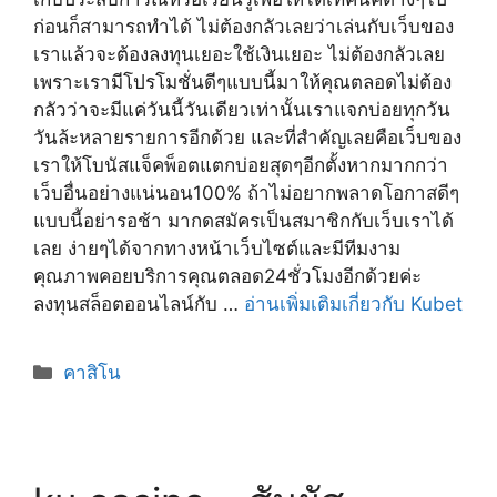
ก่อนก็สามารถทำได้ ไม่ต้องกลัวเลยว่าเล่นกับเว็บของ
เราแล้วจะต้องลงทุนเยอะใช้เงินเยอะ ไม่ต้องกลัวเลย
เพราะเรามีโปรโมชั่นดีๆแบบนี้มาให้คุณตลอดไม่ต้อง
กลัวว่าจะมีแค่วันนี้วันเดียวเท่านั้นเราแจกบ่อยทุกวัน
วันล้ะหลายรายการอีกด้วย และที่สำคัญเลยคือเว็บของ
เราให้โบนัสแจ็คพ็อตแตกบ่อยสุดๆอีกตั้งหากมากกว่า
เว็บอื่นอย่างแน่นอน100% ถ้าไม่อยากพลาดโอกาสดีๆ
แบบนี้อย่ารอช้า มากดสมัครเป็นสมาชิกกับเว็บเราได้
เลย ง่ายๆได้จากทางหน้าเว็บไซต์และมีทีมงาม
คุณภาพคอยบริการคุณตลอด24ชั่วโมงอีกด้วยค่ะ
ลงทุนสล็อตออนไลน์กับ …
อ่านเพิ่มเติมเกี่ยวกับ Kubet
Categories
คาสิโน