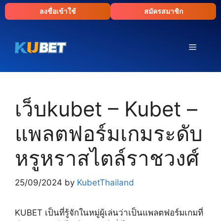
Skip
ลงชื่อเข้าใช้
สมัครสมาชิก
to
content
Menu
เว็บkubet – Kubet –
แพลตฟอร์มเกมระดับ
หรูหราสไตล์ราชวงศ์
25/09/2024
by
KubetThailand
KUBET เป็นที่รู้จักในหมู่ผู้เล่นว่าเป็นแพลตฟอร์มเกมที่