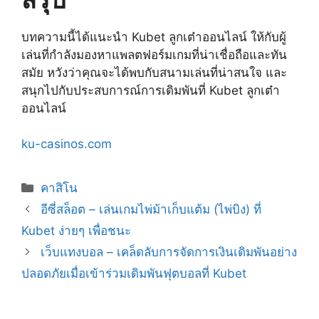
บทความนี้ได้แนะนำ Kubet ลูกเต๋าออนไลน์ ให้กับผู้
เล่นที่กำลังมองหาแพลตฟอร์มเกมที่น่าเชื่อถือและทัน
สมัย หวังว่าคุณจะได้พบกับสนามเล่นที่น่าสนใจ และ
สนุกไปกับประสบการณ์การเดิมพันที่ Kubet ลูกเต๋า
ออนไลน์
ku-casinos.com
Categories
คาสิโน
อีซี่สล็อต – เล่นเกมไพ่ม้าเก็บแต้ม (ไพ่บิง) ที่
Kubet ง่ายๆ เพื่อชนะ
เว็บแทงบอล – เคล็ดลับการจัดการเงินเดิมพันอย่าง
ปลอดภัยเมื่อเข้าร่วมเดิมพันฟุตบอลที่ Kubet