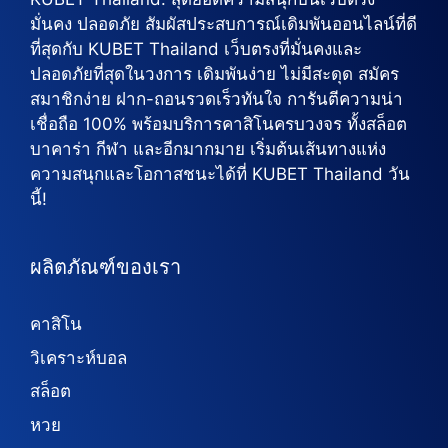
มั่นคง ปลอดภัย สัมผัสประสบการณ์เดิมพันออนไลน์ที่ดี
ที่สุดกับ KUBET Thailand เว็บตรงที่มั่นคงและ
ปลอดภัยที่สุดในวงการ เดิมพันง่าย ไม่มีสะดุด สมัคร
สมาชิกง่าย ฝาก-ถอนรวดเร็วทันใจ การันตีความน่า
เชื่อถือ 100% พร้อมบริการคาสิโนครบวงจร ทั้งสล็อต
บาคาร่า กีฬา และอีกมากมาย เริ่มต้นเส้นทางแห่ง
ความสนุกและโอกาสชนะได้ที่ KUBET Thailand วัน
นี้!
ผลิตภัณฑ์ของเรา
คาสิโน
วิเคราะห์บอล
สล็อต
หวย