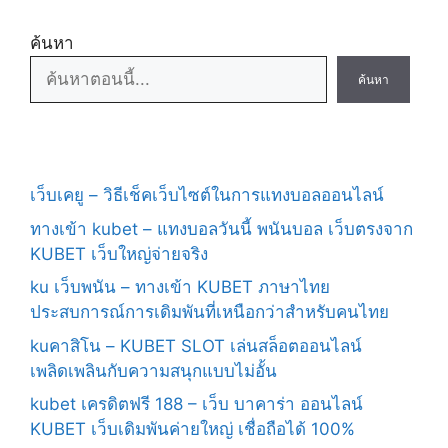
ค้นหา
ค้นหา
เว็บเคยู – วิธีเช็คเว็บไซต์ในการแทงบอลออนไลน์
ทางเข้า kubet – แทงบอลวันนี้ พนันบอล เว็บตรงจาก
KUBET เว็บใหญ่จ่ายจริง
ku เว็บพนัน – ทางเข้า KUBET ภาษาไทย
ประสบการณ์การเดิมพันที่เหนือกว่าสำหรับคนไทย
kuคาสิโน – KUBET SLOT เล่นสล็อตออนไลน์
เพลิดเพลินกับความสนุกแบบไม่อั้น
kubet เครดิตฟรี 188 – เว็บ บาคาร่า ออนไลน์
KUBET เว็บเดิมพันค่ายใหญ่ เชื่อถือได้ 100%