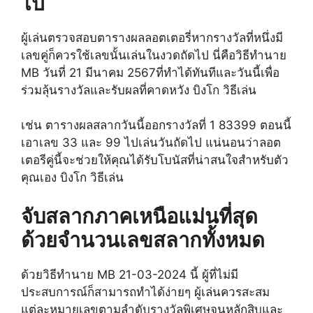
ไป
ผู้เล่นตรวจสอบตารางผลลอตเตอรี่หากรางวัลที่หนึ่งมี
เลขคู่ก็ควรใช้เลขนั้นเล่นในงวดถัดไป นี่คือวิธีทำนาย
MB วันที่ 21 มีนาคม 2567ที่ทำได้ทันทีและวันนี้เพื่อ
ร่วมลุ้นรางวัลและรับผลที่คาดหวัง บิงโก วิธีเล่น
เช่น ตารางผลสลากวันนี้ออกรางวัลที่ 1 83399 ตอนนี้
เอาเลข 33 และ 99 ไปเล่นวันถัดไป แน่นอนว่าลอต
เตอรีคู่นี้จะช่วยให้คุณได้รับโบนัสที่น่าสนใจสำหรับตัว
คุณเอง บิงโก วิธีเล่น
จับสลากภาคเหนือแม่นที่สุด
ด้วยจำนวนเลขสลากทั้งหมด
ด้วยวิธีทำนาย MB 21-03-2024 นี้ ผู้ที่ไม่มี
ประสบการณ์ก็สามารถทำได้ง่ายๆ ผู้เล่นควรสะสม
แต่ละหมายเลขตามลำดับรางวัลพิเศษจนหลักสิบและ