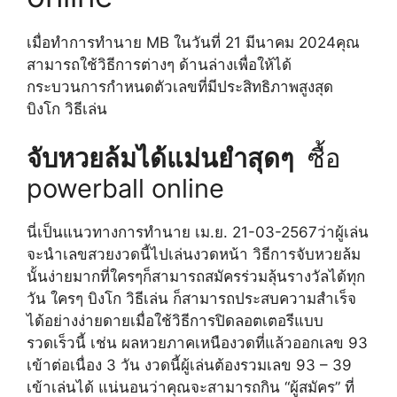
เมื่อทำการทำนาย MB ในวันที่ 21 มีนาคม 2024คุณ
สามารถใช้วิธีการต่างๆ ด้านล่างเพื่อให้ได้
กระบวนการกำหนดตัวเลขที่มีประสิทธิภาพสูงสุด
บิงโก วิธีเล่น
จับหวยล้มได้แม่นยำสุดๆ
ซื้อ
powerball online
นี่เป็นแนวทางการทำนาย เม.ย. 21-03-2567ว่าผู้เล่น
จะนำเลขสวยงวดนี้ไปเล่นงวดหน้า วิธีการจับหวยล้ม
นั้นง่ายมากที่ใครๆก็สามารถสมัครร่วมลุ้นรางวัลได้ทุก
วัน ใครๆ บิงโก วิธีเล่น ก็สามารถประสบความสำเร็จ
ได้อย่างง่ายดายเมื่อใช้วิธีการปิดลอตเตอรีแบบ
รวดเร็วนี้ เช่น ผลหวยภาคเหนืองวดที่แล้วออกเลข 93
เข้าต่อเนื่อง 3 วัน งวดนี้ผู้เล่นต้องรวมเลข 93 – 39
เข้าเล่นได้ แน่นอนว่าคุณจะสามารถกิน “ผู้สมัคร” ที่