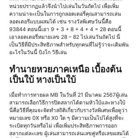
หน่วยปรากฏแล้วจึงนำไปเล่นในวันถัดไป เพื่อเพิ่ม
ความน่าจะเป็นในการถูกลอตเตอรี่คุณสามารถเล่น
ลอตเตอรีแบบผสมได้ เช่น รางวัลพิเศษวันนี้คือ
93844 ตอนนี้เอา 9 + 3 + 8 + 4 + 4 = 28 ตอนนี้
เอาลอตเตอรี่หมายเลข 28 – 82 ไปเล่นวันถัดไป นี่
เป็นวิธีที่มีประสิทธิภาพสำหรับทุกคนที่ไม่รู้ว่าจะเดิมพัน
อะไรในวันนี้ บิงโก วิธีเล่น
ทำนายหวยภาคเหนือ เบื้องต้น
เป็นใบ้ หางเป็นใบ้
เมื่อทำการทายผล MB ในวันที่ 21 มีนาคม 2567ผู้เล่น
สามารถเลือกวิธีการปิดสลากได้ตามหัวใบ้และหางใบ้
นี่คือวิธีที่คุณจะจัดทำสถิติเกี่ยวกับรางวัลพิเศษเพื่อดูว่า
หมายเลข 0X หรือ X0 ใด ๆ มีความเป็นไปได้สูงที่จะ
ระเบิดทุกวันหรือไม่ เพื่อเพิ่มประสิทธิภาพการออก
สลากแต่ละเลข ผู้เล่นสามารถเล่นเลขคู่หรือเลขผสมได้