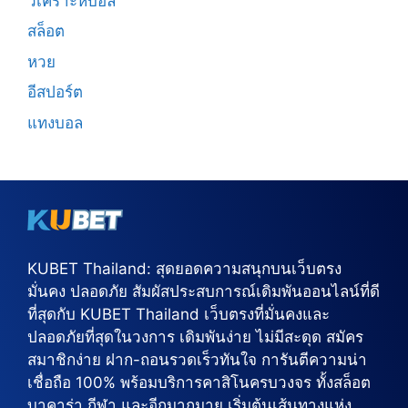
วิเคราะห์บอล
สล็อต
หวย
อีสปอร์ต
แทงบอล
KUBET Thailand: สุดยอดความสนุกบนเว็บตรง
มั่นคง ปลอดภัย สัมผัสประสบการณ์เดิมพันออนไลน์ที่ดี
ที่สุดกับ KUBET Thailand เว็บตรงที่มั่นคงและ
ปลอดภัยที่สุดในวงการ เดิมพันง่าย ไม่มีสะดุด สมัคร
สมาชิกง่าย ฝาก-ถอนรวดเร็วทันใจ การันตีความน่า
เชื่อถือ 100% พร้อมบริการคาสิโนครบวงจร ทั้งสล็อต
บาคาร่า กีฬา และอีกมากมาย เริ่มต้นเส้นทางแห่ง