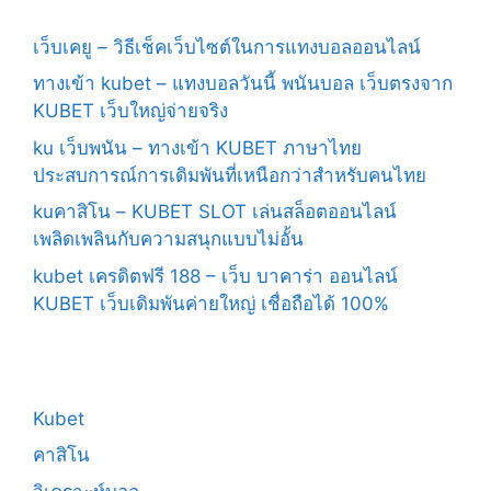
เว็บเคยู – วิธีเช็คเว็บไซต์ในการแทงบอลออนไลน์
ทางเข้า kubet – แทงบอลวันนี้ พนันบอล เว็บตรงจาก
KUBET เว็บใหญ่จ่ายจริง
ku เว็บพนัน – ทางเข้า KUBET ภาษาไทย
ประสบการณ์การเดิมพันที่เหนือกว่าสำหรับคนไทย
kuคาสิโน – KUBET SLOT เล่นสล็อตออนไลน์
เพลิดเพลินกับความสนุกแบบไม่อั้น
kubet เครดิตฟรี 188 – เว็บ บาคาร่า ออนไลน์
KUBET เว็บเดิมพันค่ายใหญ่ เชื่อถือได้ 100%
Kubet
คาสิโน