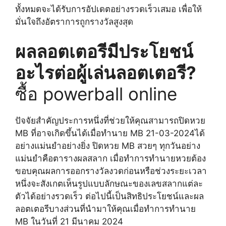
ทั้งหมดจะได้รับการอัปเดตอย่างรวดเร็วเสมอ เพื่อให้
มั่นใจถึงอัตราการถูกรางวัลสูงสุด
ผลลอตเตอรีมีประโยชน์
อะไรต่อผู้เล่นลอตเตอรี?
ซื้อ powerball online
ปัจจัยสำคัญประการหนึ่งที่ช่วยให้คุณสามารถปิดหวย
MB ที่อาจเกิดขึ้นได้เมื่อทำนาย MB 21-03-2024ได้
อย่างแม่นยำอย่างยิ่ง ปิดหวย MB สวยๆ ทุกวันอย่าง
แม่นยำคือตารางผลสลาก เมื่อทำการทำนายหวยต้อง
ขอบคุณผลการออกรางวัลงวดก่อนหรือช่วงระยะเวลา
หนึ่งจะสังเกตเห็นรูปแบบลักษณะของเลขสลากแต่ละ
ตัวได้อย่างรวดเร็ว ต่อไปนี้เป็นสิทธิประโยชน์และผล
ลอตเตอรีบางส่วนที่นำมาให้คุณเมื่อทำการทำนาย
MB ในวันที่ 21 มีนาคม 2024