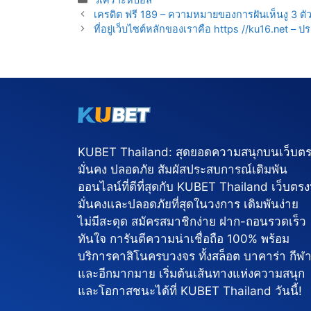
เครดิต ฟรี 189 – ความหมายของการฝันเห็นงู 3 ตั
ที่อยู่เว็บไซต์หลักของเราคือ https //ku16.net – ป
KUBET Thailand: สุดยอดความสนุกบนเว็บต
มั่นคง ปลอดภัย สัมผัสประสบการณ์เดิมพัน
ออนไลน์ที่ดีที่สุดกับ KUBET Thailand เว็บตรงท
มั่นคงและปลอดภัยที่สุดในวงการ เดิมพันง่าย
ไม่มีสะดุด สมัครสมาชิกง่าย ฝาก-ถอนรวดเร็ว
ทันใจ การันตีความน่าเชื่อถือ 100% พร้อม
บริการคาสิโนครบวงจร ทั้งสล็อต บาคาร่า กีฬ
และอีกมากมาย เริ่มต้นเส้นทางแห่งความสนุก
และโอกาสชนะได้ที่ KUBET Thailand วันนี้!