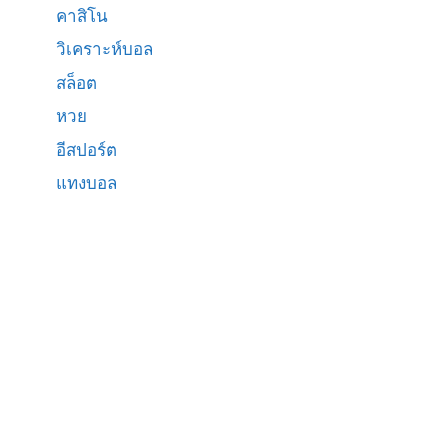
คาสิโน
วิเคราะห์บอล
สล็อต
หวย
อีสปอร์ต
แทงบอล