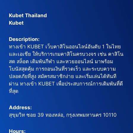
Kubet Thailand
Kubet
Description:
ทางเข้า KUBET เว็บคาสิโนออนไลน์อันดับ 1 ในไทย
และเอเชีย ให้บริการเกมคาสิโนครบวงจร เช่น คาสิโน
สด สล็อต เดิมพันกีฬา และหวยออนไลน์ มาพร้อม
โบนัสสุดคุ้ม การถอนเงินที่รวดเร็ว และระบบความ
ปลอดภัยที่สูง สมัครสมาชิกง่าย และเริ่มเล่นได้ทันที
ผ่าน ทางเข้า KUBET เพื่อประสบการณ์การเดิมพันที่ดี
ที่สุด
Address:
สุขุมวิท ซอย 39 ทองหล่อ, กรุงเทพมหานคร 10110
Hours: