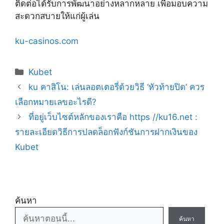
ติดต่อได้รับการพัฒนาอย่างหลากหลาย เพื่อมอบความ
สะดวกสบายให้แก่ผู้เล่น
ku-casinos.com
Categories
Kubet
ku คาสิโน: เล่นลอตเตอรี่ด้วยวิธี ‘หัวท้ายปิด’ ควร
เลือกหมายเลขอะไรดี?
ที่อยู่เว็บไซต์หลักของเราคือ https //ku16.net :
รายละเอียดวิธีการปลดล็อกฟังก์ชันการฝากเงินของ
Kubet
ค้นหา
ค้นหา