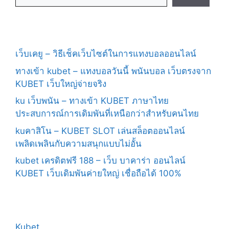
เว็บเคยู – วิธีเช็คเว็บไซต์ในการแทงบอลออนไลน์
ทางเข้า kubet – แทงบอลวันนี้ พนันบอล เว็บตรงจาก
KUBET เว็บใหญ่จ่ายจริง
ku เว็บพนัน – ทางเข้า KUBET ภาษาไทย
ประสบการณ์การเดิมพันที่เหนือกว่าสำหรับคนไทย
kuคาสิโน – KUBET SLOT เล่นสล็อตออนไลน์
เพลิดเพลินกับความสนุกแบบไม่อั้น
kubet เครดิตฟรี 188 – เว็บ บาคาร่า ออนไลน์
KUBET เว็บเดิมพันค่ายใหญ่ เชื่อถือได้ 100%
Kubet