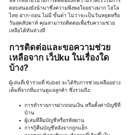
หลากหลายในวิธีการติดต่อและความรวดเร็วในการ
ตอบสนองยังนำมาซึ่งความพึงพอใจอย่างมาก ไฮโล
ไทย ฝาก-ถอน ไม่มี ขั้นต่ํา ไม่ว่าจะเป็นวันหยุดหรือ
วันสุดสัปดาห์ คุณสามารถติดต่อเพื่อรับความช่วย
เหลือได้ทันท่วงที
การติดต่อและขอความช่วย
เหลือจาก เว็ปku ในเรื่องใด
บ้าง?
ผู้เล่นที่เข้าร่วมที่ Kubet จะได้รับการช่วยเหลืออย่าง
เต็มที่จากทีมงานดูแลลูกค้า ซึ่งรวมถึง:
การทำรายการฝากถอนเงิน หรือตั้งค่าบัญชีที่
บ้าน
ผู้เล่นที่ลืมบัญชีหรือรหัสผ่าน
การกู้คืนบัญชีหลังจากถูกแฮ็ก