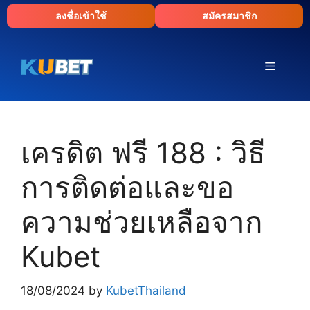
Skip
ลงชื่อเข้าใช้
สมัครสมาชิก
to
content
Menu
เครดิต ฟรี 188 : วิธี
การติดต่อและขอ
ความช่วยเหลือจาก
Kubet
18/08/2024
by
KubetThailand