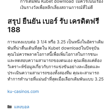
การเดิมพัน Kubet download ไม่ควรเน้นเรื่อง
เงินรางวัลเพื่อหลีกเลี่ยงสถานการณ์ที่ไม่ดี
สรุป
ยืนยัน เบอร์ รับ เครดิตฟรี
188
การแทงแบบต่อ 3 1/4 หรือ 3.25 เป็นหนึ่งในอัตราเดิม
พันที่น่าตื่นเต้นที่สุดใน Kubet downloadในปัจจุบัน
คุณไม่ควรพลาดโอกาสนี้เพื่อเพิ่มโอกาสในการชนะ
และทดสอบความสามารถของตนเอง คุณเพียงแค่ต้อง
วิเคราะห์ข้อมูลเกี่ยวกับการแข่งขันอย่างละเอียดและ
ประเมินความสามารถของทั้งสองทีม คุณจะสามารถ
ทำการทำนายที่แม่นยำที่สุดเมื่อเลือกเดิมพันแบบ 3.25
ku-casinos.com
Categories
แทงบอล