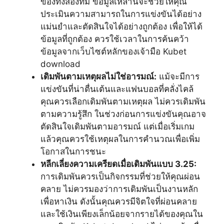
ของทั้งสองทีม ข้อมูลเหล่านี้จะช่วยให้คุณ
ประเมินความสามารถในการแข่งขันได้อย่าง
แม่นยำและตัดสินใจได้อย่างถูกต้อง เพื่อให้ได้
ข้อมูลที่ถูกต้อง ควรใช้เวลาในการค้นคว้า
ข้อมูลจากเว็บไซต์หลักของเจ้ามือ Kubet
download
เดิมพันตามเหตุผลไม่ใช่อารมณ์:
แม้จะมีการ
แข่งขันที่น่าตื่นเต้นและแฟนบอลที่คลั่งไคล้
คุณควรเลือกเดิมพันตามเหตุผล ไม่ควรเดิมพัน
ตามความรู้สึก ในช่วงก่อนการแข่งขันคุณอาจ
ตัดสินใจเดิมพันตามอารมณ์ แต่เมื่อเริ่มเกม
แล้วคุณควรใช้เหตุผลในการคำนวณเพื่อเพิ่ม
โอกาสในการชนะ
หลีกเลี่ยงความเครียดเมื่อเดิมพันแบบ 3.25:
การเดิมพันควรเป็นกิจกรรมที่ช่วยให้คุณผ่อน
คลาย ไม่ควรมองว่าการเดิมพันเป็นงานหลัก
เพื่อหาเงิน ดังนั้นคุณควรมีจิตใจที่ผ่อนคลาย
และใช้เงินเพียงเล็กน้อยจากรายได้ของคุณใน