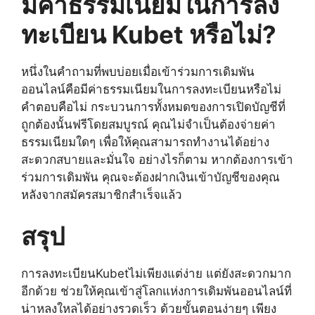
มีค่าธรรมเนียมในการลง
ทะเบียน Kubet หรือไม่?
หนึ่งในคำถามที่พบบ่อยเมื่อเข้าร่วมการเดิมพัน
ออนไลน์คือมีค่าธรรมเนียมในการลงทะเบียนหรือไม่
คำตอบคือไม่ กระบวนการทั้งหมดของการเปิดบัญชีที่
ถูกต้องนั้นฟรีโดยสมบูรณ์ คุณไม่จำเป็นต้องจ่ายค่า
ธรรมเนียมใดๆ เพื่อให้คุณสามารถทำงานได้อย่าง
สะดวกสบายและมั่นใจ อย่างไรก็ตาม หากต้องการเข้า
ร่วมการเดิมพัน คุณจะต้องฝากเงินเข้าบัญชีของคุณ
หลังจากสมัครสมาชิกสำเร็จแล้ว
สรุป
การลงทะเบียนKubetไม่เพียงแต่ง่าย แต่ยังสะดวกมาก
อีกด้วย ช่วยให้คุณเข้าสู่โลกแห่งการเดิมพันออนไลน์ที่
น่าหลงใหลได้อย่างรวดเร็ว ด้วยขั้นตอนง่ายๆ เพียง