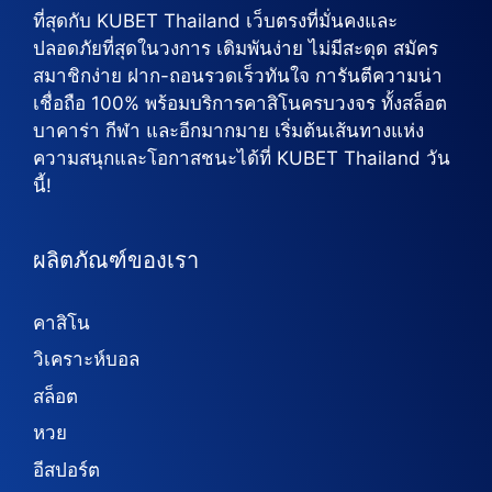
ที่สุดกับ KUBET Thailand เว็บตรงที่มั่นคงและ
ปลอดภัยที่สุดในวงการ เดิมพันง่าย ไม่มีสะดุด สมัคร
สมาชิกง่าย ฝาก-ถอนรวดเร็วทันใจ การันตีความน่า
เชื่อถือ 100% พร้อมบริการคาสิโนครบวงจร ทั้งสล็อต
บาคาร่า กีฬา และอีกมากมาย เริ่มต้นเส้นทางแห่ง
ความสนุกและโอกาสชนะได้ที่ KUBET Thailand วัน
นี้!
ผลิตภัณฑ์ของเรา
คาสิโน
วิเคราะห์บอล
สล็อต
หวย
อีสปอร์ต