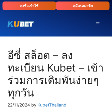
Skip
ลงชื่อเข้าใช้
สมัครสมาชิก
to
content
Menu
อีซี่ สล็อต – ลง
ทะเบียน Kubet – เข้า
ร่วมการเดิมพันง่ายๆ
ทุกวัน
22/11/2024
by
KubetThailand