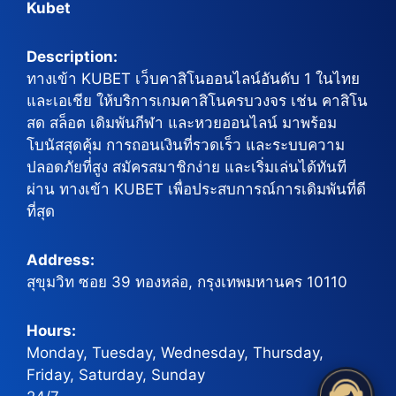
Kubet
Description:
ทางเข้า KUBET เว็บคาสิโนออนไลน์อันดับ 1 ในไทย
และเอเชีย ให้บริการเกมคาสิโนครบวงจร เช่น คาสิโน
สด สล็อต เดิมพันกีฬา และหวยออนไลน์ มาพร้อม
โบนัสสุดคุ้ม การถอนเงินที่รวดเร็ว และระบบความ
ปลอดภัยที่สูง สมัครสมาชิกง่าย และเริ่มเล่นได้ทันที
ผ่าน ทางเข้า KUBET เพื่อประสบการณ์การเดิมพันที่ดี
ที่สุด
Address:
สุขุมวิท ซอย 39 ทองหล่อ, กรุงเทพมหานคร 10110
Hours:
Monday, Tuesday, Wednesday, Thursday,
Friday, Saturday, Sunday