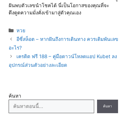
ฝันพบตัวเลขนำโชคได้ นี่เป็นโอกาสของคุณที่จะ
ดึงดูดความมั่งคั่งเข้ามาสู่ตัวคุณเอง
Categories
หวย
อีซี่สล็อต – หากฝันถึงการเดินทาง ควรเดิมพันเลข
อะไร?
เครดิต ฟรี 188 – คู่มือดาวน์โหลดแอป Kubet ลง
อุปกรณ์ส่วนตัวอย่างละเอียด
ค้นหา
ค้นหา