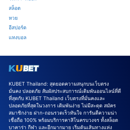
สล็อต
หวย
อีสปอร์ต
แทงบอล
KUBET Thailand: สุดยอดความสนุกบนเว็บตรง
มั่นคง ปลอดภัย สัมผัสประสบการณ์เดิมพันออนไลน์ที่ดี
ที่สุดกับ KUBET Thailand เว็บตรงที่มั่นคงและ
ปลอดภัยที่สุดในวงการ เดิมพันง่าย ไม่มีสะดุด สมัคร
สมาชิกง่าย ฝาก-ถอนรวดเร็วทันใจ การันตีความน่า
เชื่อถือ 100% พร้อมบริการคาสิโนครบวงจร ทั้งสล็อต
บาคาร่า กีฬา และอีกมากมาย เริ่มต้นเส้นทางแห่ง