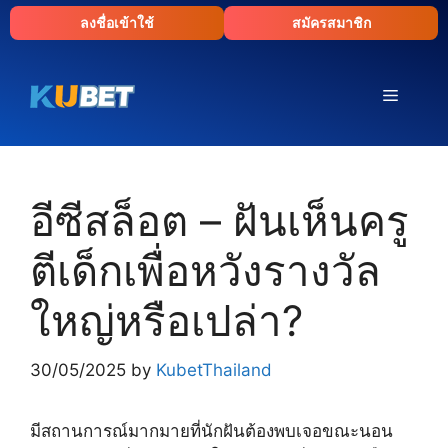
Skip
ลงชื่อเข้าใช้
สมัครสมาชิก
to
content
Menu
อีซีสล็อต – ฝันเห็นครู
ตีเด็กเพื่อหวังรางวัล
ใหญ่หรือเปล่า?
30/05/2025
by
KubetThailand
มีสถานการณ์มากมายที่นักฝันต้องพบเจอขณะนอน