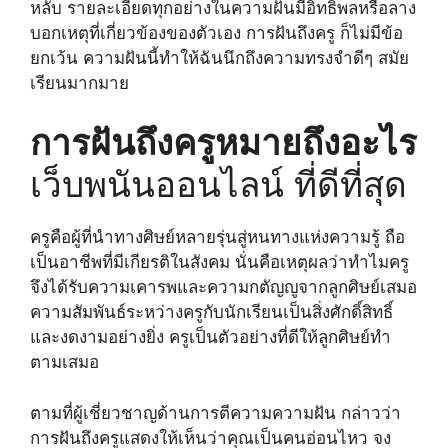
หลับ รายละเอียดทุกอย่างในความฝันมีอิทธิพลหรือลาง
บอกเหตุที่เกี่ยวข้องของตัวเอง การฝันถึงครู ก็ไม่มีข้อ
ยกเว้น ความฝันนี้ทำให้ฉันนึกถึงความทรงจำดีๆ สมัย
เรียนมากมาย
การฝันถึงครูหมายถึงอะไร
เว็บพนันออนไลน์ ที่ดีที่สุด
ครูคือผู้ที่นำทางศิษย์หลายรุ่นสู่หนทางแห่งความรู้ ถือ
เป็นอาชีพที่มีเกียรติในสังคม นั่นคือเหตุผลว่าทำไมครู
จึงได้รับความเคารพและความกตัญญูจากลูกศิษย์เสมอ
ความสัมพันธ์ระหว่างครูกับนักเรียนเป็นสิ่งศักดิ์สิทธิ์
และงดงามอย่างยิ่ง ครูเป็นตัวอย่างที่ดีให้ลูกศิษย์ทำ
ตามเสมอ
ตามที่ผู้เชี่ยวชาญด้านการตีความความฝัน กล่าวว่า
การฝันถึงครูแสดงให้เห็นว่าคุณเป็นคนอ่อนไหว จง