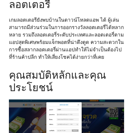
ลอตเตอรี่
เกมลอตเตอรียังพบบ้านในดาวน์โหลดแอพ ได้ ผู้เล่น
สามารถมีส่วนร่วมในการออกรางวัลลอตเตอรี่ได้หลาก
หลาย รวมถึงลอตเตอรี่ระดับประเทศและลอตเตอรี่ตาม
แอปสุดพิเศษพร้อมแจ็กพอตที่น่าดึงดูด ความสะดวกใน
การซื้อสลากลอตเตอรี่ผ่านแอปทำให้ไม่จำเป็นต้องไป
ที่ร้านค้าปลีก ทำให้เสี่ยงโชคได้ง่ายกว่าที่เคย
คุณสมบัติหลักและคุณ
ประโยชน์