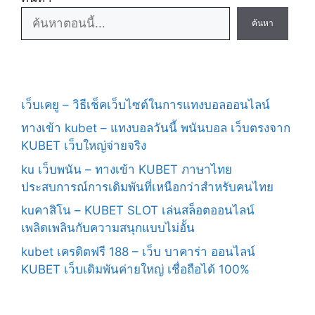
ค้นหา
เว็บเคยู – วิธีเช็คเว็บไซต์ในการแทงบอลออนไลน์
ทางเข้า kubet – แทงบอลวันนี้ พนันบอล เว็บตรงจาก
KUBET เว็บใหญ่จ่ายจริง
ku เว็บพนัน – ทางเข้า KUBET ภาษาไทย
ประสบการณ์การเดิมพันที่เหนือกว่าสำหรับคนไทย
kuคาสิโน – KUBET SLOT เล่นสล็อตออนไลน์
เพลิดเพลินกับความสนุกแบบไม่อั้น
kubet เครดิตฟรี 188 – เว็บ บาคาร่า ออนไลน์
KUBET เว็บเดิมพันค่ายใหญ่ เชื่อถือได้ 100%