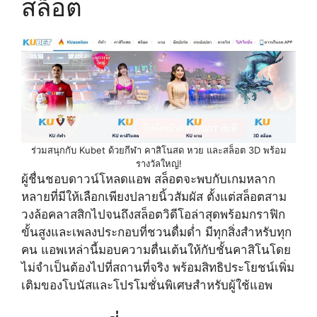
สล็อต
ร่วมสนุกกับ Kubet ด้วยกีฬา คาสิโนสด หวย และสล็อต 3D พร้อม
รางวัลใหญ่!
ผู้ชื่นชอบดาวน์โหลดแอพ สล็อตจะพบกับเกมหลาก
หลายที่มีให้เลือกเพียงปลายนิ้วสัมผัส ตั้งแต่สล็อตสาม
วงล้อคลาสสิกไปจนถึงสล็อตวิดีโอล่าสุดพร้อมกราฟิก
ขั้นสูงและเพลงประกอบที่ชวนดื่มด่ำ มีทุกสิ่งสำหรับทุก
คน แอพเหล่านี้มอบความตื่นเต้นให้กับชั้นคาสิโนโดย
ไม่จำเป็นต้องไปที่สถานที่จริง พร้อมสิทธิประโยชน์เพิ่ม
เติมของโบนัสและโปรโมชั่นพิเศษสำหรับผู้ใช้แอพ