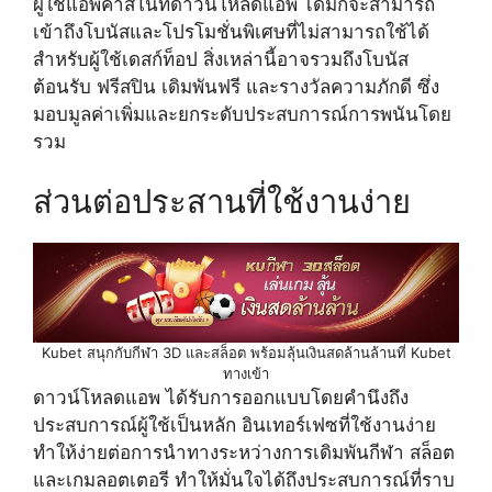
ผู้ใช้แอพคาสิโนที่ดาวน์โหลดแอพ ได้มักจะสามารถ
เข้าถึงโบนัสและโปรโมชั่นพิเศษที่ไม่สามารถใช้ได้
สำหรับผู้ใช้เดสก์ท็อป สิ่งเหล่านี้อาจรวมถึงโบนัส
ต้อนรับ ฟรีสปิน เดิมพันฟรี และรางวัลความภักดี ซึ่ง
มอบมูลค่าเพิ่มและยกระดับประสบการณ์การพนันโดย
รวม
ส่วนต่อประสานที่ใช้งานง่าย
Kubet สนุกกับกีฬา 3D และสล็อต พร้อมลุ้นเงินสดล้านล้านที่ Kubet
ทางเข้า
ดาวน์โหลดแอพ ได้รับการออกแบบโดยคำนึงถึง
ประสบการณ์ผู้ใช้เป็นหลัก อินเทอร์เฟซที่ใช้งานง่าย
ทำให้ง่ายต่อการนำทางระหว่างการเดิมพันกีฬา สล็อต
และเกมลอตเตอรี ทำให้มั่นใจได้ถึงประสบการณ์ที่ราบ