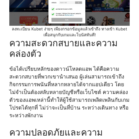
ลงทะเบียน Kubet ง่ายๆ เพียงกรอกข้อมูลแล้วเข้าถึง ทางเข้า Kubet
เพื่อสนุกกับเกมและโบนัสทันที!
ความสะดวกสบายและความ
คล่องตัว
ข้อได้เปรียบหลักของดาวน์โหลดแอพ ได้คือความ
สะดวกสบายที่พวกเขานำเสนอ ผู้เล่นสามารถเข้าถึง
กิจกรรมการพนันที่หลากหลายได้จากแอปเดียว โดย
ไม่จำเป็นต้องสลับหลายบัญชีหรือเว็บไซต์ ความคล่อง
ตัวของแอพเหล่านี้ทำให้ผู้ใช้สามารถเพลิดเพลินกับเกม
โปรดได้ทุกที่ ไม่ว่าจะเป็นที่บ้าน ระหว่างเดินทาง หรือ
ระหว่างพักงาน
ความปลอดภัยและความ