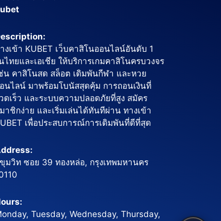
ubet
escription:
างเข้า KUBET เว็บคาสิโนออนไลน์อันดับ 1
นไทยและเอเชีย ให้บริการเกมคาสิโนครบวงจร
ช่น คาสิโนสด สล็อต เดิมพันกีฬา และหวย
อนไลน์ มาพร้อมโบนัสสุดคุ้ม การถอนเงินที่
วดเร็ว และระบบความปลอดภัยที่สูง สมัคร
มาชิกง่าย และเริ่มเล่นได้ทันทีผ่าน ทางเข้า
UBET เพื่อประสบการณ์การเดิมพันที่ดีที่สุด
ddress:
ุขุมวิท ซอย 39 ทองหล่อ, กรุงเทพมหานคร
0110
ours:
onday, Tuesday, Wednesday, Thursday,