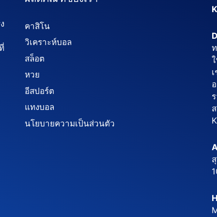
K
รง
คาสิโน
D
วิเคราะห์บอล
ี่
ท
สล็อต
ใ
เ
หวย
อ
อีสปอร์ต
า
ร
แทงบอล
ส
K
นโยบายความเป็นส่วนตัว
A
ส
1
H
M