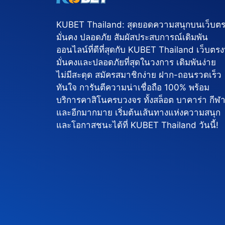
KUBET Thailand: สุดยอดความสนุกบนเว็บต
มั่นคง ปลอดภัย สัมผัสประสบการณ์เดิมพัน
ออนไลน์ที่ดีที่สุดกับ KUBET Thailand เว็บตรงท
มั่นคงและปลอดภัยที่สุดในวงการ เดิมพันง่าย
ไม่มีสะดุด สมัครสมาชิกง่าย ฝาก-ถอนรวดเร็ว
ทันใจ การันตีความน่าเชื่อถือ 100% พร้อม
บริการคาสิโนครบวงจร ทั้งสล็อต บาคาร่า กีฬ
และอีกมากมาย เริ่มต้นเส้นทางแห่งความสนุก
และโอกาสชนะได้ที่ KUBET Thailand วันนี้!