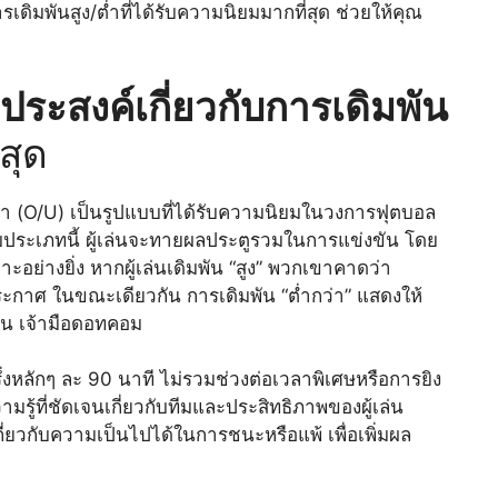
พันสูง/ต่ำที่ได้รับความนิยมมากที่สุด ช่วยให้คุณ
ประสงค์เกี่ยวกับการเดิมพัน
่สุด
ง/ต่ำ (O/U) เป็นรูปแบบที่ได้รับความนิยมในวงการฟุตบอล
ับประเภทนี้ ผู้เล่นจะทายผลประตูรวมในการแข่งขัน โดย
อย่างยิ่ง หากผู้เล่นเดิมพัน “สูง” พวกเขาคาดว่า
กาศ ในขณะเดียวกัน การเดิมพัน “ต่ำกว่า” แสดงให้
ั้น เจ้ามือดอทคอม
หลักๆ ละ 90 นาที ไม่รวมช่วงต่อเวลาพิเศษหรือการยิง
มรู้ที่ชัดเจนเกี่ยวกับทีมและประสิทธิภาพของผู้เล่น
ี่ยวกับความเป็นไปได้ในการชนะหรือแพ้ เพื่อเพิ่มผล