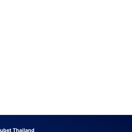
ubet Thailand