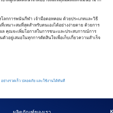
ของโลกการพนันกีฬา เจ้ามือดอทคอม ด้วยประเภทและวิธี
นที่เหมาะสมที่สุดสำหรับตนเองได้อย่างง่ายดาย ด้วยการ
หตุสมผล คุณจะเพิ่มโอกาสในการชนะและประสบการณ์การ
่นตัวอยู่เสมอในทุกการตัดสินใจเพื่อเก็บเกี่ยวความสำเร็จ
่างรวดเร็ว ปลอดภัย และใช้งานได้ทันที
K
ผลิตภัณฑ์ของเรา