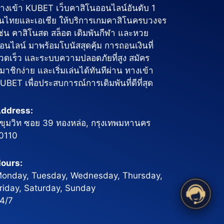
างเข้า KUBET เว็บคาสิโนออนไลน์อันดับ 1
นไทยและเอเชีย ให้บริการเกมคาสิโนครบวงจร
ช่น คาสิโนสด สล็อต เดิมพันกีฬา และหวย
อนไลน์ มาพร้อมโบนัสสุดคุ้ม การถอนเงินที่
วดเร็ว และระบบความปลอดภัยที่สูง สมัคร
มาชิกง่าย และเริ่มเล่นได้ทันทีผ่าน ทางเข้า
UBET เพื่อประสบการณ์การเดิมพันที่ดีที่สุด
ddress:
ุขุมวิท ซอย 39 ทองหล่อ, กรุงเทพมหานคร
0110
ours:
onday, Tuesday, Wednesday, Thursday,
riday, Saturday, Sunday
4/7