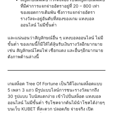
ที่มีค่าการแจกจ่ายอัตราอยู่ที่ 20 – 800 เท่า
ของยอดการเดิมพัน ซึ่งการแจกจ่ายอัตรา
รางวัลจะอยู่อันดับที่สองของเกม แทงบอล
ออนไลน์ ไม่มีขั้นต่ํา
และแน่นอนว่าสัญลักษณ์อื่น ๆ แทงบอลออนไลน์ ไม่มี
ขั้นต่ํา ของเกมนี้ก็มีให้ได้ลุ้นรับเงินรางวัลอีกมากมาย
เช่น สัญลักษณ์โคมไฟ เชือกแดง และอื่นๆอีกมากมาย
ดังภาพด้านล่างนี้
เกมสล็อต Tree Of Fortune เป็นวิดีโอเกมสล็อตแบบ
5 เพลา 3 แถว มีรูปแบบไลน์การชนะรางวัลมากถึง
30 รูปแบบ โบนัสแตกง่าย เข้าไปปั่นสล็อต แทงบอล
ออนไลน์ ไม่มีขั้นต่ํา รับโชคจากต้นไม้นำโชคได้ง่ายๆ
บนเว็บ KUBET ที่สะดวก ปลอดภัย จ่ายจริง เปิด