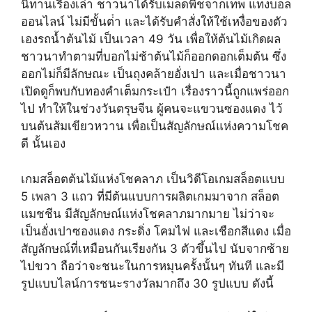
นิทานเรื่องเล่า ชาวนาได้รับเมล็ดพืชจากเทพ แทงบอล
ออนไลน์ ไม่มีขั้นต่ํา และได้รับคำสั่งให้ใช้เหงื่อของตัว
เองรถน้ำต้นไม้ เป็นเวลา 49 วัน เพื่อให้ต้นไม้เกิดผล
ชาวนาทำตามที่บอกไม่ช้าต้นไม้ก็ออกดอกเต็มต้น ซึ่ง
ออกไม่ก็มีลักษณะ เป็นถุงคล้ายอั่งเปา และเมื่อชาวนา
เปิดดูก็พบกับทองคำเต็มกระเป๋า เรื่องราวนี้ถูกแพร่ออก
ไป ทำให้ในช่วงวันตรุษจีน ผู้คนจะแขวนซองแดง ไว้
บนต้นส้มเขียวหวาน เพื่อเป็นสัญลักษณ์แห่งความโชค
ดี นั้นเอง
เกมสล็อตต้นไม้แห่งโชคลาภ เป็นวิดีโอเกมสล็อตแบบ
5 เพลา 3 แถว ที่มีต้นแบบการผลิตเกมมาจาก สล็อต
แมชชีน มีสัญลักษณ์แห่งโชคลาภมากมาย ไม่ว่าจะ
เป็นอั่งเปาซองแดง กระดิ่ง โคมไฟ และเชือกสีแดง เมื่อ
สัญลักษณ์ที่เหมือนกันเรียงกัน 3 ตัวขึ้นไป นับจากซ้าย
ไปขวา ถือว่าจะชนะในการหมุนครั้งนั้นๆ ทันที และมี
รูปแบบไลน์การชนะรางวัลมากถึง 30 รูปแบบ ดังนี้