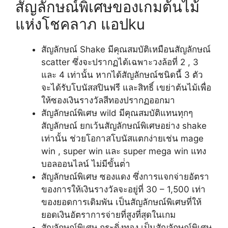
สัญลักษณ์พิเศษของเกมต้นไม้
แห่งโชคลาภ แอปku
สัญลักษณ์ Shake มีคุณสมบัติเหมือนสัญลักษณ์
scatter ซึ่งจะปรากฏได้เฉพาะวงล้อที่ 2 , 3
และ 4 เท่านั้น หากได้สัญลักษณ์ชนิดนี้ 3 ตัว
จะได้รับโบนัสสปินฟรี และสิทธิ์ เขย่าต้นไม้เพื่อ
ให้ซองเงินรางวัลสีทองปรากฏออกมา
สัญลักษณ์พิเศษ wild มีคุณสมบัติแทนทุกๆ
สัญลักษณ์ ยกเว้นสัญลักษณ์พิเศษอย่าง shake
เท่านั้น ช่วยโอกาสโบนัสแตกง่ายเช่น mage
win , super win และ super mega win แทง
บอลออนไลน์ ไม่มีขั้นต่ํา
สัญลักษณ์พิเศษ ซองแดง ซึ่งการแจกจ่ายอัตรา
ของการให้เงินรางวัลจะอยู่ที่ 30 – 1,500 เท่า
ของยอดการเดิมพัน เป็นสัญลักษณ์พิเศษที่ให้
ยอดเงินอัตราการจ่ายที่สูงที่สุดในเกม
สัญลักษณ์พิเศษ กระดิ่งทอง เป็นสัญลักษณ์พิเศษ