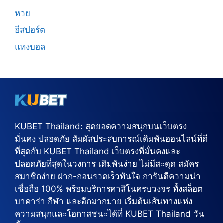
หวย
อีสปอร์ต
แทงบอล
KUBET Thailand: สุดยอดความสนุกบนเว็บตรง
มั่นคง ปลอดภัย สัมผัสประสบการณ์เดิมพันออนไลน์ที่ดี
ที่สุดกับ KUBET Thailand เว็บตรงที่มั่นคงและ
ปลอดภัยที่สุดในวงการ เดิมพันง่าย ไม่มีสะดุด สมัคร
สมาชิกง่าย ฝาก-ถอนรวดเร็วทันใจ การันตีความน่า
เชื่อถือ 100% พร้อมบริการคาสิโนครบวงจร ทั้งสล็อต
บาคาร่า กีฬา และอีกมากมาย เริ่มต้นเส้นทางแห่ง
ความสนุกและโอกาสชนะได้ที่ KUBET Thailand วัน