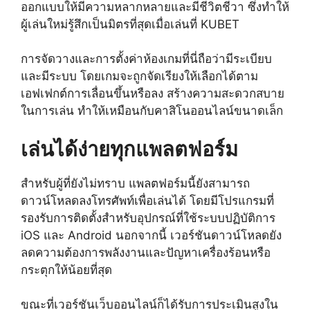
ออกแบบให้มีความหลากหลายและมีชีวิตชีวา ซึ่งทำให้
ผู้เล่นใหม่รู้สึกเป็นมิตรที่สุดเมื่อเล่นที่ KUBET
การจัดวางและการตั้งค่าห้องเกมที่นี่ถือว่ามีระเบียบ
และมีระบบ โดยเกมจะถูกจัดเรียงให้เลือกได้ตาม
เอฟเฟกต์การเลื่อนขึ้นหรือลง สร้างความสะดวกสบาย
ในการเล่น ทำให้เหมือนกับคาสิโนออนไลน์ขนาดเล็ก
เล่นได้ง่ายทุกแพลตฟอร์ม
สำหรับผู้ที่ยังไม่ทราบ แพลตฟอร์มนี้ยังสามารถ
ดาวน์โหลดลงโทรศัพท์เพื่อเล่นได้ โดยมีโปรแกรมที่
รองรับการติดตั้งสำหรับอุปกรณ์ที่ใช้ระบบปฏิบัติการ
iOS และ Android นอกจากนี้ เวอร์ชันดาวน์โหลดยัง
ลดความต้องการพลังงานและปัญหาเครื่องร้อนหรือ
กระตุกให้น้อยที่สุด
ขณะที่เวอร์ชันเว็บออนไลน์ก็ได้รับการประเมินสูงใน