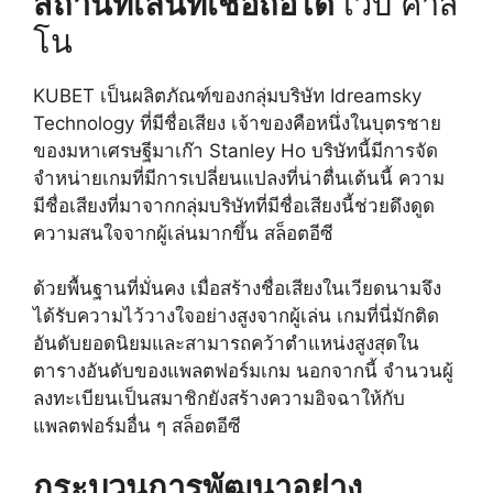
สถานที่เล่นที่เชื่อถือได้
เว็บ คาสิ
โน
KUBET เป็นผลิตภัณฑ์ของกลุ่มบริษัท Idreamsky
Technology ที่มีชื่อเสียง เจ้าของคือหนึ่งในบุตรชาย
ของมหาเศรษฐีมาเก๊า Stanley Ho บริษัทนี้มีการจัด
จำหน่ายเกมที่มีการเปลี่ยนแปลงที่น่าตื่นเต้นนี้ ความ
มีชื่อเสียงที่มาจากกลุ่มบริษัทที่มีชื่อเสียงนี้ช่วยดึงดูด
ความสนใจจากผู้เล่นมากขึ้น สล็อตอีซี
ด้วยพื้นฐานที่มั่นคง เมื่อสร้างชื่อเสียงในเวียดนามจึง
ได้รับความไว้วางใจอย่างสูงจากผู้เล่น เกมที่นี่มักติด
อันดับยอดนิยมและสามารถคว้าตำแหน่งสูงสุดใน
ตารางอันดับของแพลตฟอร์มเกม นอกจากนี้ จำนวนผู้
ลงทะเบียนเป็นสมาชิกยังสร้างความอิจฉาให้กับ
แพลตฟอร์มอื่น ๆ สล็อตอีซี
กระบวนการพัฒนาอย่าง