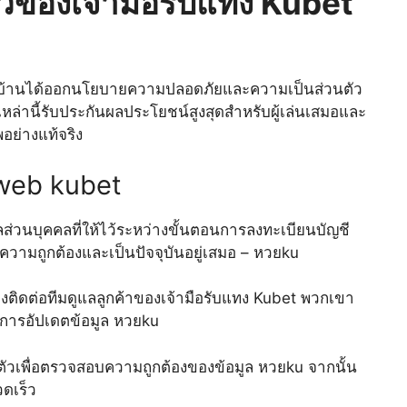
ัวของเจ้ามือรับแทง Kubet
 ทางบ้านได้ออกนโยบายความปลอดภัยและความเป็นส่วนตัว
หล่านี้รับประกันผลประโยชน์สูงสุดสำหรับผู้เล่นเสมอและ
พอย่างแท้จริง
eb kubet
มูลส่วนบุคคลที่ให้ไว้ระหว่างขั้นตอนการลงทะเบียนบัญชี
ีความถูกต้องและเป็นปัจจุบันอยู่เสมอ – หวยku
องติดต่อทีมดูแลลูกค้าของเจ้ามือรับแทง Kubet พวกเขา
ารอัปเดตข้อมูล หวยku
วเพื่อตรวจสอบความถูกต้องของข้อมูล หวยku จากนั้น
วดเร็ว