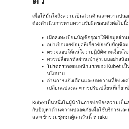
ตัว
เพื่อให้มั่นใจถึงความเป็นส่วนตัวและความปลอ
ต้องดำเนินการตามความรับผิดชอบดังต่อไปนี้
เมื่อลงทะเบียนบัญชีกรุณาให้ข้อมูลส่ว
อย่าเปิดเผยข้อมูลที่เกี่ยวข้องกับบัญช
ตรวจสอบให้แน่ใจว่าปฏิบัติตามเงื่อนไ
ควรเปลี่ยนรหัสผ่านเข้าสู่ระบบอย่างน้
โปรดตรวจสอบหน้าแรกของ Kubet เป็นประ
นโยบาย
อ่านการแจ้งเตือนและบทความที่อัปเดต
เปลี่ยนแปลงและการปรับเปลี่ยนที่เกี่ย
Kubetเป็นหนึ่งในผู้นำในการปกป้องความเป็นส่ว
กับปัญหาด้านความปลอดภัยเมื่อใช้บริการและป
และเข้าร่วมชุมชนผู้เล่นวันนี้ หวยku