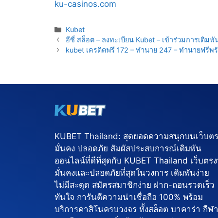
ku-casinos.com
Categories
Kubet
อีซี่ สล็อต – ลงทะเบียน Kubet – เข้าร่วมการเดิมพัน
kubet เครดิตฟรี 172 – ทำนาย 247 – ทำนายฟรีพร
KUBET Thailand: สุดยอดความสนุกบนเว็บต
มั่นคง ปลอดภัย สัมผัสประสบการณ์เดิมพัน
ออนไลน์ที่ดีที่สุดกับ KUBET Thailand เว็บตรงท
มั่นคงและปลอดภัยที่สุดในวงการ เดิมพันง่าย
ไม่มีสะดุด สมัครสมาชิกง่าย ฝาก-ถอนรวดเร็ว
ทันใจ การันตีความน่าเชื่อถือ 100% พร้อม
บริการคาสิโนครบวงจร ทั้งสล็อต บาคาร่า กีฬ