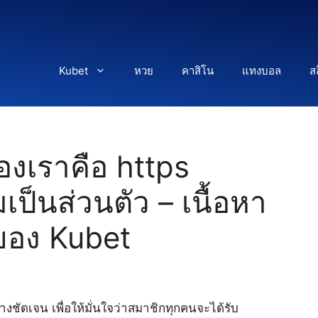
Kubet
หวย
คาสิโน
แทงบอล
ส
กของเราคือ https
เป็นส่วนตัว – เนื้อหา
ของ Kubet
งชัดเจน เพื่อให้มั่นใจว่าสมาชิกทุกคนจะได้รับ