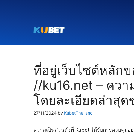
Skip
to
content
ที่อยู่เว็บไซต์หลั
//ku16.net – ความ
โดยละเอียดล่าสุด
27/11/2024
by
KubetThailand
ความเป็นส่วนตัวที่ Kubet ได้รับการควบคุมอย่า