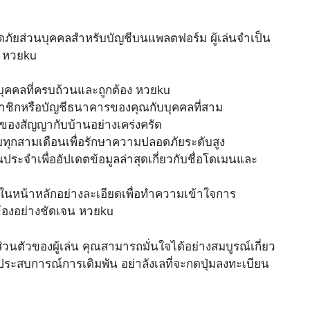
ดภัยส่วนบุคคลสำหรับบัญชีบนแพลตฟอร์ม ผู้เล่นจำเป็น
: หวยku
นบุคคลที่ครบถ้วนและถูกต้อง หวยku
ีสมาชิกหรือบัญชีธนาคารของคุณกับบุคคลที่สาม
ขของสัญญากับบ้านอย่างเคร่งครัด
อยทุกสามเดือนเพื่อรักษาความปลอดภัยระดับสูง
จำเพื่ออัปเดตข้อมูลล่าสุดเกี่ยวกับชื่อโดเมนและ
ในหน้าหลักอย่างละเอียดเพื่อทำความเข้าใจการ
วข้องอย่างชัดเจน หวยku
นตัวของผู้เล่น คุณสามารถมั่นใจได้อย่างสมบูรณ์เกี่ยว
ระสบการณ์การเดิมพัน อย่าลังเลที่จะกดปุ่มลงทะเบียน