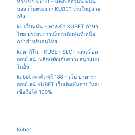
ทางเข้า kubet – แทงบอลวันนี้ พนัน
บอล เว็บตรงจาก KUBET เว็บใหญ่จ่าย
จริง
ku เว็บพนัน – ทางเข้า KUBET ภาษา
ไทย ประสบการณ์การเดิมพันที่เหนือ
กว่าสำหรับคนไทย
kuคาสิโน – KUBET SLOT เล่นสล็อต
ออนไลน์ เพลิดเพลินกับความสนุกแบบ
ไม่อั้น
kubet เครดิตฟรี 188 – เว็บ บาคาร่า
ออนไลน์ KUBET เว็บเดิมพันค่ายใหญ่
เชื่อถือได้ 100%
Kubet