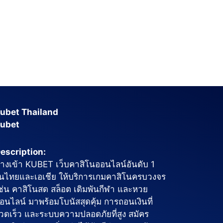
ubet Thailand
ubet
escription:
างเข้า KUBET เว็บคาสิโนออนไลน์อันดับ 1
นไทยและเอเชีย ให้บริการเกมคาสิโนครบวงจร
ช่น คาสิโนสด สล็อต เดิมพันกีฬา และหวย
อนไลน์ มาพร้อมโบนัสสุดคุ้ม การถอนเงินที่
วดเร็ว และระบบความปลอดภัยที่สูง สมัคร